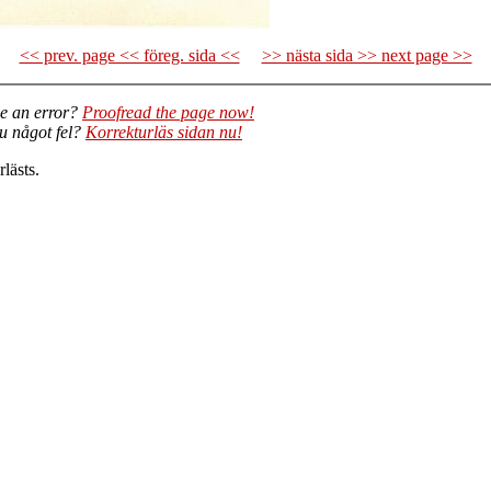
<< prev. page << föreg. sida <<
>> nästa sida >> next page >>
e an error?
Proofread the page now!
du något fel?
Korrekturläs sidan nu!
lästs.