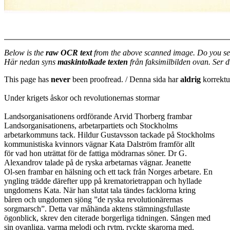
Below is the
raw OCR text
from the above scanned image. Do you se
Här nedan syns
maskintolkade texten
från faksimilbilden ovan. Ser 
This page has
never
been proofread. / Denna sida har
aldrig
korrektur
Under krigets åskor och revolutionernas stormar
Landsorganisationens ordförande Arvid Thorberg frambar
Landsorganisationens, arbetarpartiets och Stockholms
arbetarkommuns tack. Hildur Gustavsson tackade på Stockholms
kommunistiska kvinnors vägnar Kata Dalström framför allt
för vad hon uträttat för de fattiga mödrarnas söner. Dr G.
Alexandrov talade på de ryska arbetarnas vägnar. Jeanette
Ol-sen frambar en hälsning och ett tack från Norges arbetare. En
yngling trädde därefter upp på krematorietrappan och hyllade
ungdomens Kata. När han slutat tala tändes facklorna kring
båren och ungdomen sjöng ”de ryska revolutionärernas
sorgmarsch”. Detta var måhända aktens stämningsfullaste
ögonblick, skrev den citerade borgerliga tidningen. Sången med
sin ovanliga, varma melodi och rytm, ryckte skarorna med.