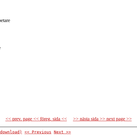
betare
e
<< prev. page << föreg. sida <<
>> nästa sida >> next page >>
download)
<< Previous
Next >>