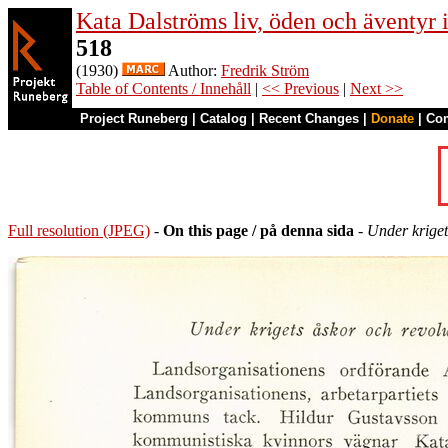
Kata Dalströms liv, öden och äventyr
518
(1930)
Author:
Fredrik Ström
Table of Contents / Innehåll
|
<< Previous
|
Next >>
Project Runeberg
|
Catalog
|
Recent Changes
|
Donate
|
Co
Full resolution (JPEG)
-
On this page / på denna sida
-
Under kriget