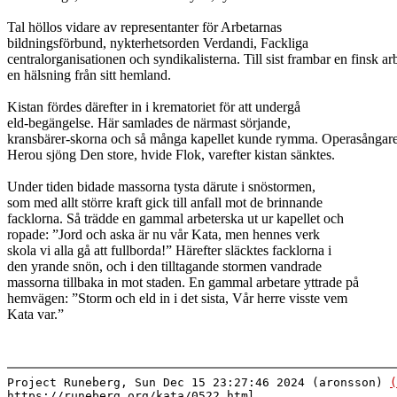
Tal höllos vidare av representanter för Arbetarnas
bildningsförbund, nykterhetsorden Verdandi, Fackliga
centralorganisationen och syndikalisterna. Till sist frambar en finsk ar
en hälsning från sitt hemland.
Kistan fördes därefter in i krematoriet för att undergå
eld-begängelse. Här samlades de närmast sörjande,
kransbärer-skorna och så många kapellet kunde rymma. Operasångar
Herou sjöng Den store, hvide Flok, varefter kistan sänktes.
Under tiden bidade massorna tysta därute i snöstormen,
som med allt större kraft gick till anfall mot de brinnande
facklorna. Så trädde en gammal arbeterska ut ur kapellet och
ropade: ”Jord och aska är nu vår Kata, men hennes verk
skola vi alla gå att fullborda!” Härefter släcktes facklorna i
den yrande snön, och i den tilltagande stormen vandrade
massorna tillbaka in mot staden. En gammal arbetare yttrade på
hemvägen: ”Storm och eld in i det sista, Vår herre visste vem
Kata var.”
Project Runeberg, Sun Dec 15 23:27:46 2024 (aronsson)
(
https://runeberg.org/kata/0522.html