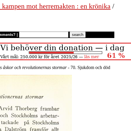
 i kampen mot herremakten : en krönika
/
mments?
|
s åskor och revolutionernas stormar
- 70. Sjukdom och död