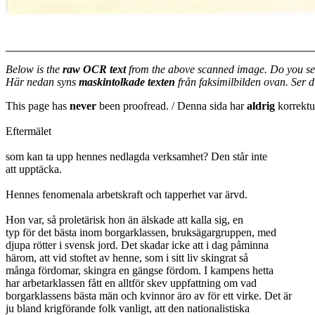
Below is the
raw OCR text
from the above scanned image. Do you se
Här nedan syns
maskintolkade texten
från faksimilbilden ovan. Ser 
This page has
never
been proofread. / Denna sida har
aldrig
korrektur
Eftermälet
som kan ta upp hennes nedlagda verksamhet? Den står inte
att upptäcka.
Hennes fenomenala arbetskraft och tapperhet var ärvd.
Hon var, så proletärisk hon än älskade att kalla sig, en
typ för det bästa inom borgarklassen, bruksägargruppen, med
djupa rötter i svensk jord. Det skadar icke att i dag påminna
härom, att vid stoftet av henne, som i sitt liv skingrat så
många fördomar, skingra en gängse fördom. I kampens hetta
har arbetarklassen fått en alltför skev uppfattning om vad
borgarklassens bästa män och kvinnor äro av för ett virke. Det är
ju bland krigförande folk vanligt, att den nationalistiska