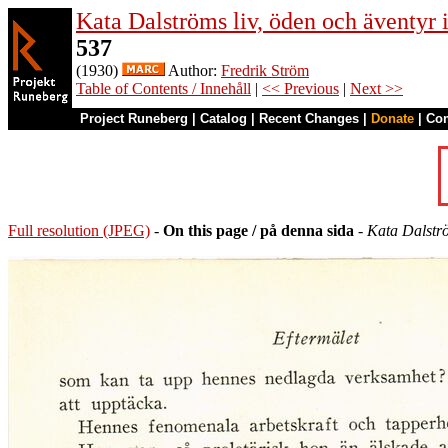
Kata Dalströms liv, öden och äventyr
537
(1930)
Author:
Fredrik Ström
Table of Contents / Innehåll
|
<< Previous
|
Next >>
Project Runeberg
|
Catalog
|
Recent Changes
|
Donate
|
Co
Full resolution (JPEG)
-
On this page / på denna sida
-
Kata Dalströ