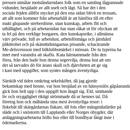
pressen utmålar motståndarsidans folk som en samling lågpannade
vidunder, besjälade av allt uselt och lågt. Så har det i den
sociala fejden alltför mycket på den ena sidan blivit en trossats,
att allt som kommer från arbetarhåll är att hänföra till ett efter
makt glupande streberdöme, utan kunskap, arbets flit och
uthållighet, och på arbetarsidan har man råkat ut för olyckan att
ta fel på den verklige borgaren, den kunskapsrike, i allmänna
värv prövade, full av arbetslust, arbetsförmåga och järnhård
plikttrohet och på skämttidningarnas pösande, schackrande
Me-delsvensson med bilklubbsmärket i mössan. De tu typerna ha
intet med varandra att skaffa. Kata härstammade från den
förra, från den hade hon denna segervilja, denna lust att om
det så tarvades dö för ärans skull och djärvheten att ge sig
i kast med uppgifter, som syntes mången äventyrliga.
Särskilt vid tiden omkring sekelskiftet, då jag gjorde
bekantskap med henne, var hon besjälad av en hänsynslös gåpåaranda
gick hon helt upp i den uppgift hon åtagit sig. Eld, smittande
liv och orygglighet riktigt strömmade då ur hennes tal. Då
företog hon ock måhända sina mest äventyrliga resor: i
fiskebåt till skärgårdarnas fiskare, till fots eller mångmilafärder på
släde och i snöstorm till Lapplands eller Norges obygder, där
anläggningsarbetarna höllo hus eller till bondbyar långt inne i
ödemarkerna.