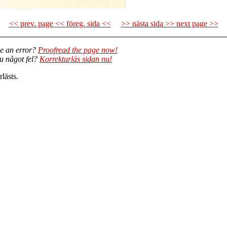
<< prev. page << föreg. sida <<
>> nästa sida >> next page >>
e an error?
Proofread the page now!
du något fel?
Korrekturläs sidan nu!
lästs.