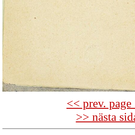
<< prev. page 
>> nästa si