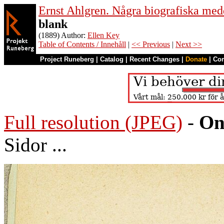
Ernst Ahlgren. Några biografiska me
blank
(1889) Author:
Ellen Key
Table of Contents / Innehåll
|
<< Previous
|
Next >>
Project Runeberg
|
Catalog
|
Recent Changes
|
Donate
|
Co
Full resolution (JPEG)
-
On
Sidor ...