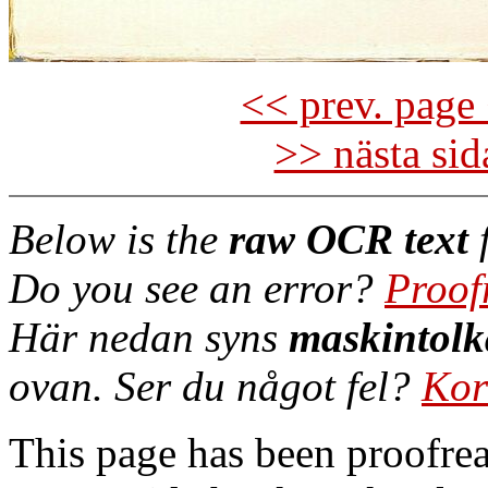
<< prev. page 
>> nästa si
Below is the
raw OCR text
f
Do you see an error?
Proof
Här nedan syns
maskintolk
ovan. Ser du något fel?
Kor
This page has been proofre