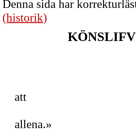
Denna sida har korrekturläs
(historik)
KÖNSLIFV
»Det är 
att
männis
allena.»