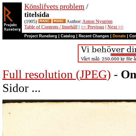
Könslifvets problem
/
titelsida
(1905)
Author:
Anton Nyström
Table of Contents / Innehåll
|
<< Previous
|
Next >>
Project Runeberg
|
Catalog
|
Recent Changes
|
Donate
|
Co
Full resolution (JPEG)
-
On
Sidor ...