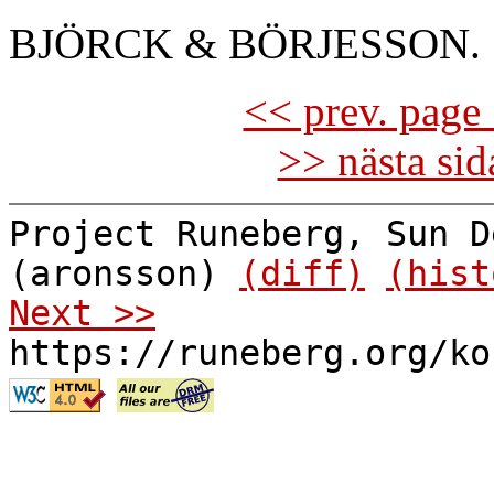
BJÖRCK & BÖRJESSON.
<< prev. page 
>> nästa si
Project Runeberg, Sun D
(aronsson)
(diff)
(hist
Next >>
https://runeberg.org/ko