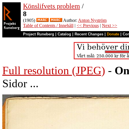
Könslifvets problem
/
8
(1905)
Author:
Anton Nyström
Table of Contents / Innehåll
|
<< Previous
|
Next >>
Project Runeberg
|
Catalog
|
Recent Changes
|
Donate
|
Co
Full resolution (JPEG)
-
On
Sidor ...