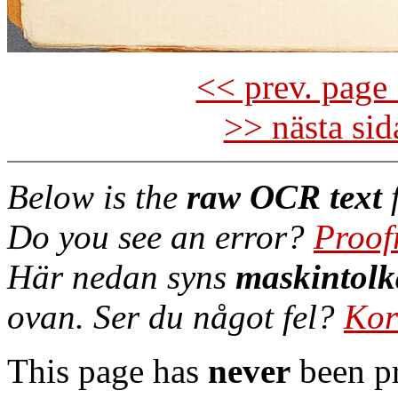
<< prev. page 
>> nästa si
Below is the
raw OCR text
f
Do you see an error?
Proof
Här nedan syns
maskintolk
ovan. Ser du något fel?
Kor
This page has
never
been pr