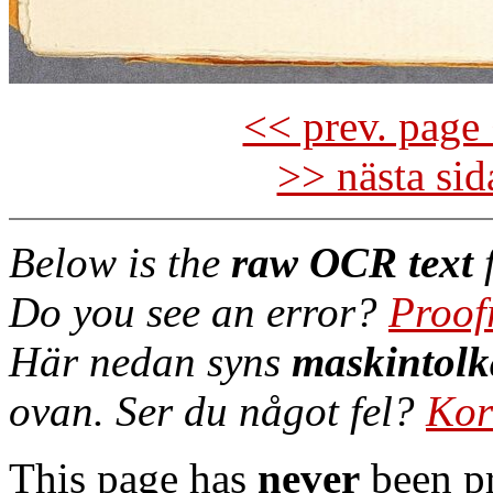
<< prev. page 
>> nästa si
Below is the
raw OCR text
f
Do you see an error?
Proof
Här nedan syns
maskintolk
ovan. Ser du något fel?
Kor
This page has
never
been pr