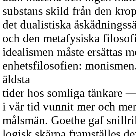
substans skild från den kro
det dualistiska åskådningssät
och den metafysiska filosof
idealismen måste ersättas m
enhetsfilosofien: monismen.
äldsta
tider hos somliga tänkare —
i vår tid vunnit mer och me
målsmän. Goethe gaf snillri
logisk skärpa framställes d