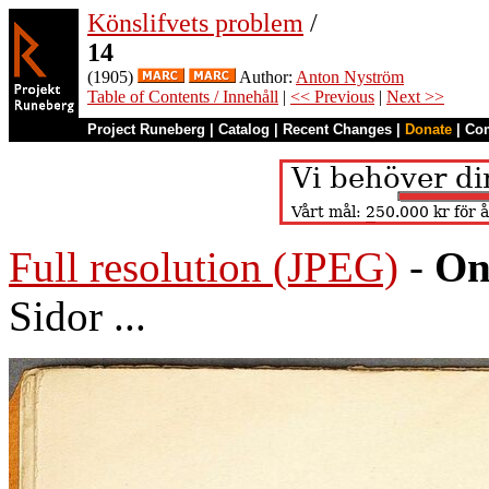
Könslifvets problem
/
14
(1905)
Author:
Anton Nyström
Table of Contents / Innehåll
|
<< Previous
|
Next >>
Project Runeberg
|
Catalog
|
Recent Changes
|
Donate
|
Co
Full resolution (JPEG)
-
On
Sidor ...