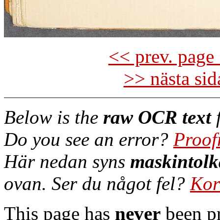
<< prev. page 
>> nästa si
Below is the
raw OCR text
f
Do you see an error?
Proof
Här nedan syns
maskintolk
ovan. Ser du något fel?
Kor
This page has
never
been pr