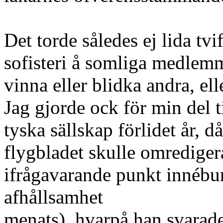
Det torde således ej lida tvif
sofisteri å somliga medlemma
vinna eller blidka andra, ell
Jag gjorde ock för min del t
tyska sällskap förlidet år, d
flygbladet skulle omrediger
ifrågavarande punkt innébure
afhållsamhet
menats), hvarpå han svarade