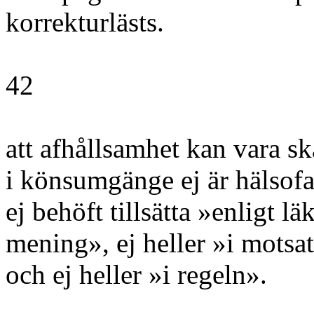
korrekturlästs.
42
att afhållsamhet kan vara sk
i könsumgänge ej är hälsofa
ej behöft tillsätta »enligt 
mening», ej heller »i motsat
och ej heller »i regeln».