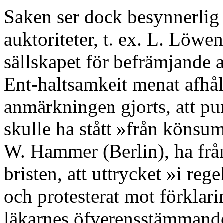
Saken ser dock besynnerlig 
auktoriteter, t. ex. L. Löwe
sällskapet för befrämjande
Ent-haltsamkeit menat afhål
anmärkningen gjorts, att pun
skulle ha stått »från könsum
W. Hammer (Berlin), ha frå
bristen, att uttrycket »i reg
och protesterat mot förklari
läkarnes öfverensstämmande