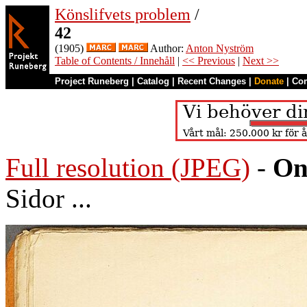
Könslifvets problem
/
42
(1905)
Author:
Anton Nyström
Table of Contents / Innehåll
|
<< Previous
|
Next >>
Project Runeberg
|
Catalog
|
Recent Changes
|
Donate
|
Co
Full resolution (JPEG)
-
On
Sidor ...