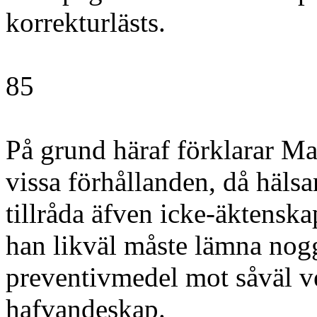
korrekturlästs.
85
På grund häraf förklarar Ma
vissa förhållanden, då hälsa
tillråda äfven icke-äktensk
han likväl måste lämna no
preventivmedel mot såväl 
hafvandeskap.