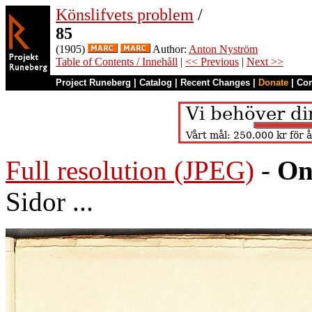
Könslifvets problem
/
85
(1905)
Author:
Anton Nyström
Table of Contents / Innehåll
|
<< Previous
|
Next >>
Project Runeberg
|
Catalog
|
Recent Changes
|
Donate
|
Co
Full resolution (JPEG)
-
On
Sidor ...