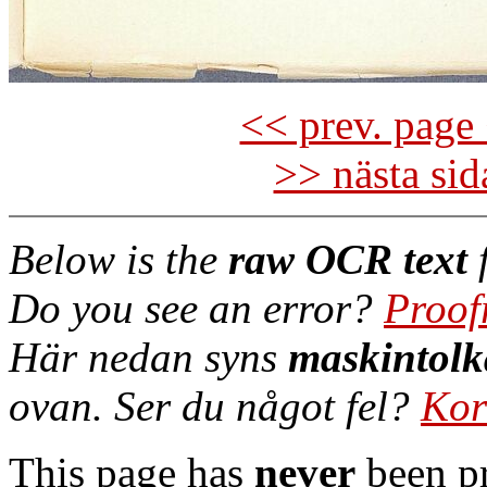
<< prev. page 
>> nästa si
Below is the
raw OCR text
f
Do you see an error?
Proof
Här nedan syns
maskintolk
ovan. Ser du något fel?
Kor
This page has
never
been pr