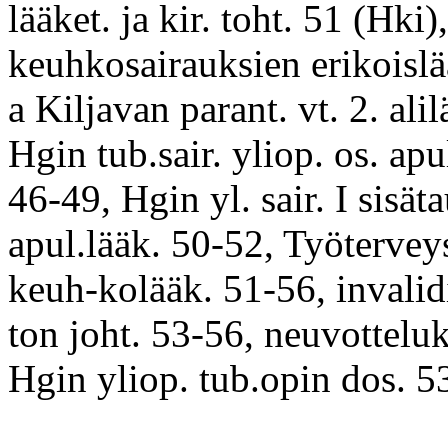
lääket. ja kir. toht. 51 (Hki),
keuhkosairauksien erikoislää
a Kiljavan parant. vt. 2. ali
Hgin tub.sair. yliop. os. apu
46-49, Hgin yl. sair. I sisäta
apul.lääk. 50-52, Työterveys
keuh-kolääk. 51-56, invalid
ton joht. 53-56, neuvotteluk
Hgin yliop. tub.opin dos. 53