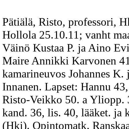
Pätiälä, Risto, professori, Hk
Hollola 25.10.11; vanht ma
Väinö Kustaa P. ja Aino Evi
Maire Annikki Karvonen 41
kamarineuvos Johannes K. 
Innanen. Lapset: Hannu 43,
Risto-Veikko 50. a Yliopp. 3
kand. 36, lis. 40, lääket. ja k
(Hki). Opintomatk. Ranska