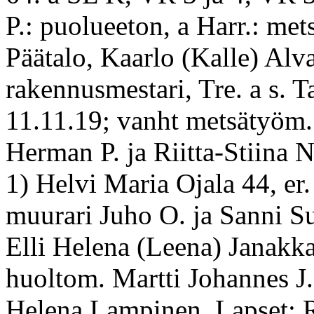
P.: puolueeton, a Harr.: met
Päätalo, Kaarlo (Kalle) Alvar
rakennusmestari, Tre. a s. T
11.11.19; vanht metsätyöm.
Herman P. ja Riitta-Stiina 
1) Helvi Maria Ojala 44, er.
muurari Juho O. ja Sanni S
Elli Helena (Leena) Janakka
huoltom. Martti Johannes J.
Helena Lampinen. Lapset: R