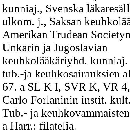
kunniaj., Svenska läkaresäl
ulkom. j., Saksan keuhkolää
Amerikan Trudean Societyn 
Unkarin ja Jugoslavian
keuhkolääkäriyhd. kunniaj. a
tub.-ja keuhkosairauksien al
67. a SL K I, SVR K, VR 4, 
Carlo Forlaninin instit. kult. 
Tub.- ja keuhkovammaisten 
a Harr.: filatelia.