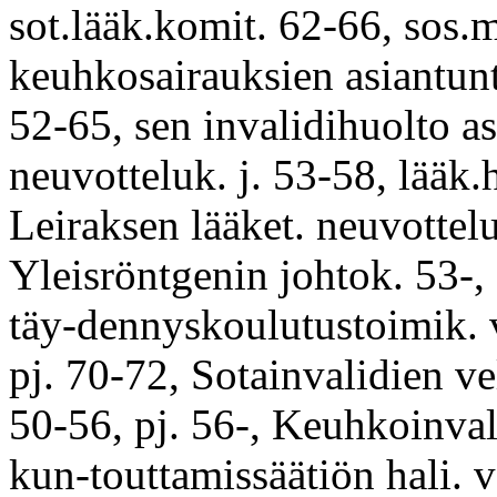
sot.lääk.komit. 62-66, sos.m
keuhkosairauksien asiantunt
52-65, sen invalidihuolto as
neuvotteluk. j. 53-58, lääk.ha
Leiraksen lääket. neuvottelu
Yleisröntgenin johtok. 53-, 
täy-dennyskoulutustoimik. 
pj. 70-72, Sotainvalidien vel
50-56, pj. 56-, Keuhkoinval
kun-touttamissäätiön hali. v