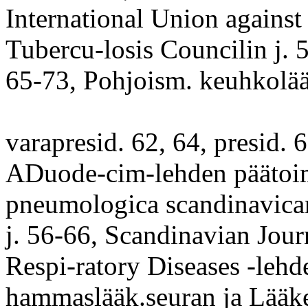
International Union against
Tubercu-losis Councilin j. 5
65-73, Pohjoism. keuhkolää
varapresid. 62, 64, presid. 6
ADuode-cim-lehden päätoim
pneumologica scandinavican
j. 56-66, Scandinavian Jour
Respi-ratory Diseases -lehde
hammaslääk.seuran ja Lääke