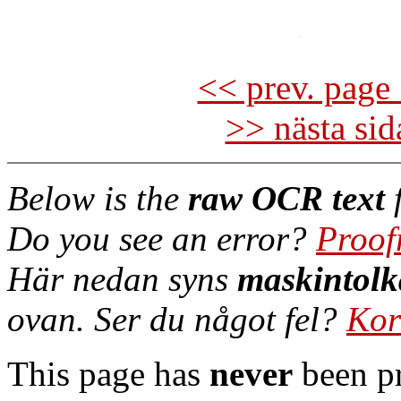
<< prev. page 
>> nästa si
Below is the
raw OCR text
f
Do you see an error?
Proof
Här nedan syns
maskintolk
ovan. Ser du något fel?
Kor
This page has
never
been pr