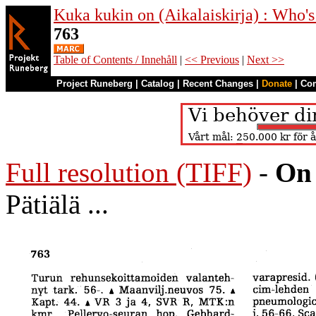
Kuka kukin on (Aikalaiskirja) : Who's
763
Table of Contents / Innehåll
|
<< Previous
|
Next >>
Project Runeberg
|
Catalog
|
Recent Changes
|
Donate
|
Co
Full resolution (TIFF)
-
On 
Pätiälä ...