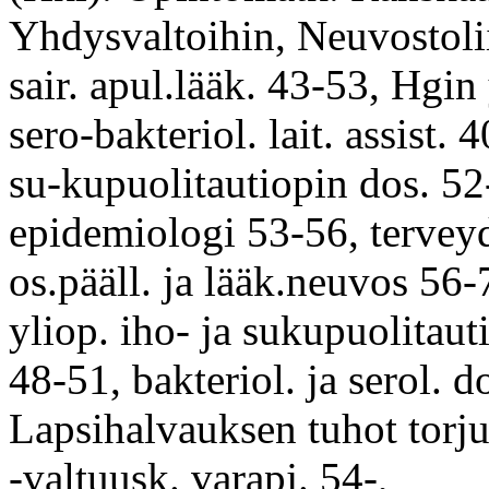
Yhdysvaltoihin, Neuvostoli
sair. apul.lääk. 43-53, Hgin 
sero-bakteriol. lait. assist. 
su-kupuolitautiopin dos. 52-
epidemiologi 53-56, tervey
os.pääll. ja lääk.neuvos 56-
yliop. iho- ja sukupuolitaut
48-51, bakteriol. ja serol. d
Lapsihalvauksen tuhot torju
-valtuusk. varapj. 54-,