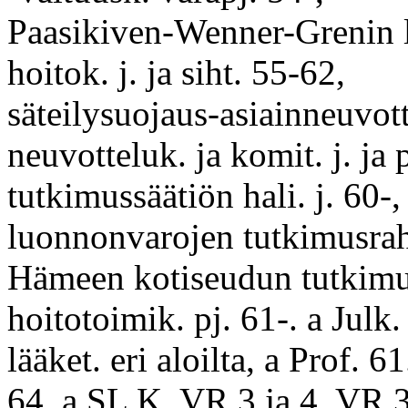
Paasikiven-Wenner-Grenin 
hoitok. j. ja siht. 55-62,
säteilysuojaus-asiainneuvotte
neuvotteluk. ja komit. j. ja 
tutkimussäätiön hali. j. 60
luonnonvarojen tutkimusrah
Hämeen kotiseudun tutkimu
hoitotoimik. pj. 61-. a Julk.
lääket. eri aloilta, a Prof. 
64. a SL K, VR 3 ja 4, VR 