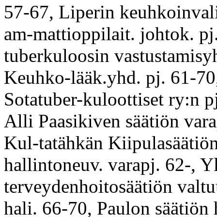
57-67, Liperin keuhkoinval
am-mattioppilait. johtok. pj.
tuberkuloosin vastustamisyh
Keuhko-lääk.yhd. pj. 61-70,
Sotatuber-kuloottiset ry:n p
Alli Paasikiven säätiön vara
Kul-tatähkän Kiipulasäätiön 
hallintoneuv. varapj. 62-, Y
terveydenhoitosäätiön valtu
hali. 66-70, Paulon säätiön h