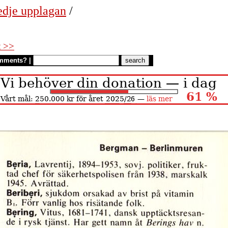
edje upplagan
/
t >>
mments?
|