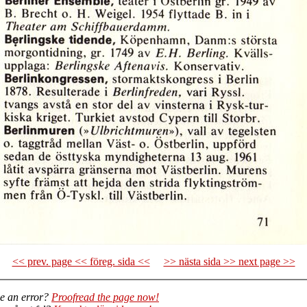
<< prev. page << föreg. sida <<
>> nästa sida >> next page >>
e an error?
Proofread the page now!