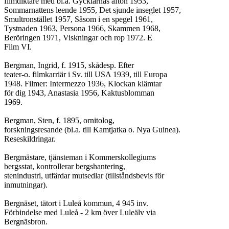
filmdiktare med bl.a. Gycklarnas afton 1953,

Sommarnattens leende 1955, Det sjunde inseglet 1957,

Smultronstället 1957, Såsom i en spegel 1961,

Tystnaden 1963, Persona 1966, Skammen 1968,

Beröringen 1971, Viskningar och rop 1972. E

Film VI.

Bergman, Ingrid, f. 1915, skådesp. Efter

teater-o. filmkarriär i Sv. till USA 1939, till Europa

1948. Filmer: Intermezzo 1936, Klockan klämtar

för dig 1943, Anastasia 1956, Kaktusblomman

1969.

Bergman, Sten, f. 1895, ornitolog,

forskningsresande (bl.a. till Kamtjatka o. Nya Guinea).

Reseskildringar.

Bergmästare, tjänsteman i Kommerskollegiums

bergsstat, kontrollerar bergshantering,

stenindustri, utfärdar mutsedlar (tillståndsbevis för

inmutningar).

Bergnäset, tätort i Luleå kommun, 4 945 inv.

Förbindelse med Luleå - 2 km över Luleälv via

Bergnäsbron.
