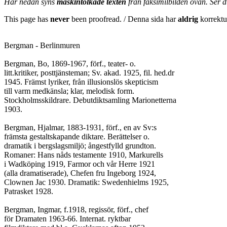
Här nedan syns
maskintolkade texten
från faksimilbilden ovan. Ser 
This page has
never
been proofread. / Denna sida har
aldrig
korrektur
Bergman - Berlinmuren

Bergman, Bo, 1869-1967, förf., teater- o.

litt.kritiker, posttjänsteman; Sv. akad. 1925, fil. hed.dr

1945. Främst lyriker, från illusionslös skepticism

till varm medkänsla; klar, melodisk form.

Stockholmsskildrare. Debutdiktsamling Marionetterna

1903.

Bergman, Hjalmar, 1883-1931, förf., en av Sv:s

främsta gestaltskapande diktare. Berättelser o.

dramatik i bergslagsmiljö; ångestfylld grundton.

Romaner: Hans nåds testamente 1910, Markurells

i Wadköping 1919, Farmor och vår Herre 1921

(alla dramatiserade), Chefen fru Ingeborg 1924,

Clownen Jac 1930. Dramatik: Swedenhielms 1925,

Patrasket 1928.

Bergman, Ingmar, f.1918, regissör, förf., chef

för Dramaten 1963-66. Internat. ryktbar
