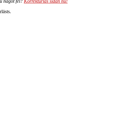
du något fel?
Korrekturläs sidan nu!
lästs.