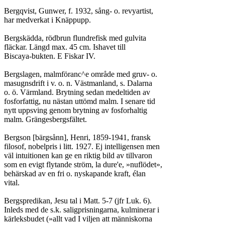
Bergqvist, Gunwer, f. 1932, sång- o. revyartist,

har medverkat i Knäppupp.

Bergskädda, rödbrun flundrefisk med gulvita

fläckar. Längd max. 45 cm. Ishavet till

Biscaya-bukten. E Fiskar IV.

Bergslagen, malmföranc^e område med gruv- o.

masugnsdrift i v. o. n. Västmanland, s. Dalarna

o. ö. Värmland. Brytning sedan medeltiden av

fosforfattig, nu nästan uttömd malm. I senare tid

nytt uppsving genom brytning av fosforhaltig

malm. Grängesbergsfältet.

Bergson [bärgsånn], Henri, 1859-1941, fransk

filosof, nobelpris i litt. 1927. Ej intelligensen men

väl intuitionen kan ge en riktig bild av tillvaron

som en evigt flytande ström, la dure'e, »nuflödet»,

behärskad av en fri o. nyskapande kraft, élan

vital.

Bergspredikan, Jesu tal i Matt. 5-7 (jfr Luk. 6).

Inleds med de s.k. saligprisningarna, kulminerar i

kärleksbudet (»allt vad I viljen att människorna
