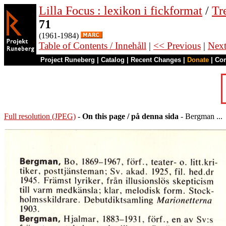
Lilla Focus : lexikon i fickformat
/
Tr
71
(1961-1984)
Table of Contents / Innehåll
|
<< Previous
|
Nex
Project Runeberg
|
Catalog
|
Recent Changes
|
Donate
|
Co
Full resolution (JPEG)
-
On this page / på denna sida
- Bergman ...