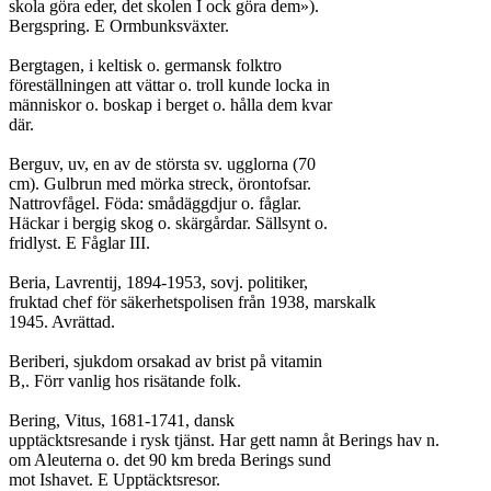
skola göra eder, det skolen I ock göra dem»).

Bergspring. E Ormbunksväxter.

Bergtagen, i keltisk o. germansk folktro

föreställningen att vättar o. troll kunde locka in

människor o. boskap i berget o. hålla dem kvar

där.

Berguv, uv, en av de största sv. ugglorna (70

cm). Gulbrun med mörka streck, örontofsar.

Nattrovfågel. Föda: smådäggdjur o. fåglar.

Häckar i bergig skog o. skärgårdar. Sällsynt o.

fridlyst. E Fåglar III.

Beria, Lavrentij, 1894-1953, sovj. politiker,

fruktad chef för säkerhetspolisen från 1938, marskalk

1945. Avrättad.

Beriberi, sjukdom orsakad av brist på vitamin

B,. Förr vanlig hos risätande folk.

Bering, Vitus, 1681-1741, dansk

upptäcktsresande i rysk tjänst. Har gett namn åt Berings hav n.

om Aleuterna o. det 90 km breda Berings sund

mot Ishavet. E Upptäcktsresor.
