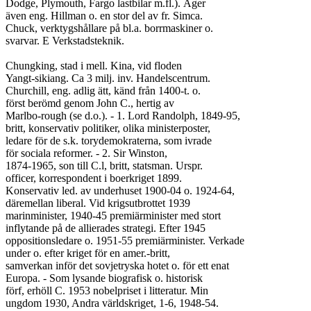
Dodge, Plymouth, Fargo lastbilar m.fl.). Äger

även eng. Hillman o. en stor del av fr. Simca.

Chuck, verktygshållare på bl.a. borrmaskiner o.

svarvar. E Verkstadsteknik.

Chungking, stad i mell. Kina, vid floden

Yangt-sikiang. Ca 3 milj. inv. Handelscentrum.

Churchill, eng. adlig ätt, känd från 1400-t. o.

först berömd genom John C., hertig av

Marlbo-rough (se d.o.). - 1. Lord Randolph, 1849-95,

britt, konservativ politiker, olika ministerposter,

ledare för de s.k. torydemokraterna, som ivrade

för sociala reformer. - 2. Sir Winston,

1874-1965, son till C.l, britt, statsman. Urspr.

officer, korrespondent i boerkriget 1899.

Konservativ led. av underhuset 1900-04 o. 1924-64,

däremellan liberal. Vid krigsutbrottet 1939

marinminister, 1940-45 premiärminister med stort

inflytande på de allierades strategi. Efter 1945

oppositionsledare o. 1951-55 premiärminister. Verkade

under o. efter kriget för en amer.-britt,

samverkan inför det sovjetryska hotet o. för ett enat

Europa. - Som lysande biografisk o. historisk

förf, erhöll C. 1953 nobelpriset i litteratur. Min

ungdom 1930, Andra världskriget, 1-6, 1948-54.
