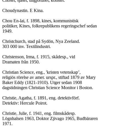
Choser, sjåser, tiilgjordhet, konster.

Choudynastin. E Kina.

Chou En-lai, f. 1898, kines, kommunistisk

politiker, Kines, folkrepublikens regeringschef sedan

1949.

Christchurch, stad på Sydön, Nya Zeeland.

303 000 inv. Textilindustri.

Christenson, Irma, f. 1915, skådesp., vid

Dramaten från 1950.

Christian Science, eng., 'kristen vetenskap’,

religiös rörelse av amer. urspr., stiftad 1879 av Mary

Baker Eddy (1821-1910). Utger sedan 1908

dagstidningen Christian Science Monitor i Boston.

Christie, Agatha, f. 1891, eng. detektivförf.

Detektiv: Hercule Poirot.

Christie, Julie, f. 1941, eng. filmskådesp.

Lögnhalsen 1963, Doktor Zjivago 1965, Budbäraren

1971.
