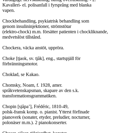
Kavalleri- el. polisanfall i fyrsprång med blanka

vapen.

Chockbehandling, psykiatrisk behandling som

genom insulininjektioner, strömstötar

(elektro-chock) m.m. försätter patienten i chockliknande,

medvetslöst tillstånd.

Chockera, väcka anstöt, uppröra.

Choke [tjaok, sv. tjåk], eng., startspjäll för

förbränningsmotor.

Choklad, se Kakao.

Chomsky, Noam, f. 1928, amer.

språkvetenskapsman, skapare av den s.k.

transformationsgrammatiken.

Chopin [sjåpa’], Frédéric, 1810-49,

polsk-fransk komp. o. pianist. Ytterst förfinade

pianoverk (sonater, etyder, preludier, nocturner,

polonäser m.m.). 2 pianokonserter.
