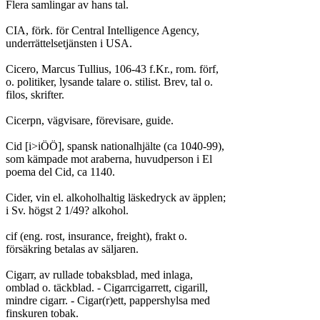
Flera samlingar av hans tal.

CIA, förk. för Central Intelligence Agency,

underrättelsetjänsten i USA.

Cicero, Marcus Tullius, 106-43 f.Kr., rom. förf,

o. politiker, lysande talare o. stilist. Brev, tal o.

filos, skrifter.

Cicerpn, vägvisare, förevisare, guide.

Cid [i>iÖÖ], spansk nationalhjälte (ca 1040-99),

som kämpade mot araberna, huvudperson i El

poema del Cid, ca 1140.

Cider, vin el. alkoholhaltig läskedryck av äpplen;

i Sv. högst 2 1/49? alkohol.

cif (eng. rost, insurance, freight), frakt o.

försäkring betalas av säljaren.

Cigarr, av rullade tobaksblad, med inlaga,

omblad o. täckblad. - Cigarrcigarrett, cigarill,

mindre cigarr. - Cigar(r)ett, pappershylsa med

finskuren tobak.
