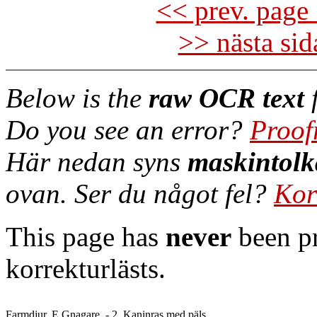
<< prev. page 
>> nästa si
Below is the
raw OCR text
f
Do you see an error?
Proof
Här nedan syns
maskintolk
ovan. Ser du något fel?
Kor
This page has
never
been pr
korrekturlästs.
Farmdjur. E Gnagare. - 2. Kaninras med päls
