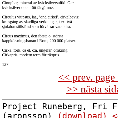
Cinnpber, mineral av kvicksilversulfid. Ger

kvicksilver o. ett rött färgämne.

Circulus vitipsus, lat., ’ond cirkel’, cirkelbevis;

kretsgång av skadliga verkningar, t.ex. två

sjukdomstillstånd som förvärrar varandra.

Circus maximus, den första o. största

kappkör-ningsbanan i Rom, 200 000 platser.

Cirka, förk. ca el. c:a, ungefär, omkring.

Cirkapris, modern term för riktpris.

<< prev. page 
>> nästa si
Project Runeberg, Fri F
(aronsson)
(download)
<