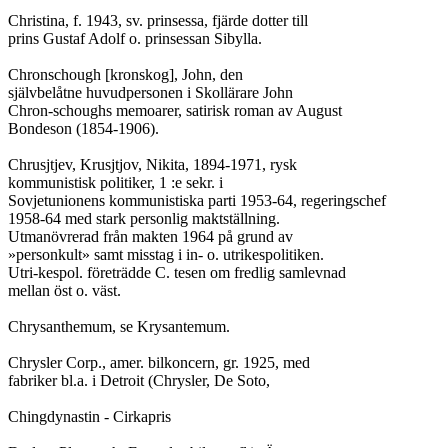
Christina, f. 1943, sv. prinsessa, fjärde dotter till

prins Gustaf Adolf o. prinsessan Sibylla.

Chronschough [kronskog], John, den

självbelåtne huvudpersonen i Skollärare John

Chron-schoughs memoarer, satirisk roman av August

Bondeson (1854-1906).

Chrusjtjev, Krusjtjov, Nikita, 1894-1971, rysk

kommunistisk politiker, 1 :e sekr. i

Sovjetunionens kommunistiska parti 1953-64, regeringschef

1958-64 med stark personlig maktställning.

Utmanövrerad från makten 1964 på grund av

»personkult» samt misstag i in- o. utrikespolitiken.

Utri-kespol. företrädde C. tesen om fredlig samlevnad

mellan öst o. väst.

Chrysanthemum, se Krysantemum.

Chrysler Corp., amer. bilkoncern, gr. 1925, med

fabriker bl.a. i Detroit (Chrysler, De Soto,

Chingdynastin - Cirkapris
