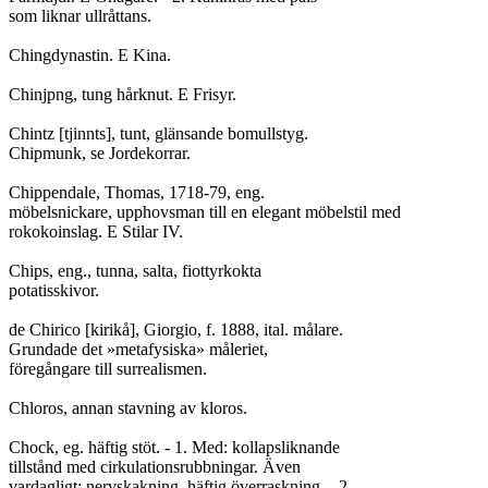
som liknar ullråttans.

Chingdynastin. E Kina.

Chinjpng, tung hårknut. E Frisyr.

Chintz [tjinnts], tunt, glänsande bomullstyg.

Chipmunk, se Jordekorrar.

Chippendale, Thomas, 1718-79, eng.

möbelsnickare, upphovsman till en elegant möbelstil med

rokokoinslag. E Stilar IV.

Chips, eng., tunna, salta, fiottyrkokta

potatisskivor.

de Chirico [kirikå], Giorgio, f. 1888, ital. målare.

Grundade det »metafysiska» måleriet,

föregångare till surrealismen.

Chloros, annan stavning av kloros.

Chock, eg. häftig stöt. - 1. Med: kollapsliknande

tillstånd med cirkulationsrubbningar. Även

vardagligt: nervskakning, häftig överraskning. - 2.
