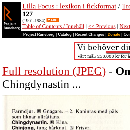
Lilla Focus : lexikon i fickformat
/
Tr
127
(1961-1984)
Table of Contents / Innehåll
|
<< Previous
|
Nex
Project Runeberg
|
Catalog
|
Recent Changes
|
Donate
|
Co
Full resolution (JPEG)
-
On
Chingdynastin ...