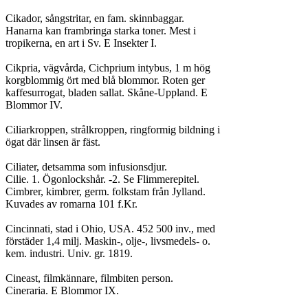
Cikador, sångstritar, en fam. skinnbaggar.

Hanarna kan frambringa starka toner. Mest i

tropikerna, en art i Sv. E Insekter I.

Cikpria, vägvårda, Cichprium intybus, 1 m hög

korgblommig ört med blå blommor. Roten ger

kaffesurrogat, bladen sallat. Skåne-Uppland. E

Blommor IV.

Ciliarkroppen, strålkroppen, ringformig bildning i

ögat där linsen är fäst.

Ciliater, detsamma som infusionsdjur.

Cilie. 1. Ögonlockshår. -2. Se Flimmerepitel.

Cimbrer, kimbrer, germ. folkstam från Jylland.

Kuvades av romarna 101 f.Kr.

Cincinnati, stad i Ohio, USA. 452 500 inv., med

förstäder 1,4 milj. Maskin-, olje-, livsmedels- o.

kem. industri. Univ. gr. 1819.

Cineast, filmkännare, filmbiten person.

Cineraria. E Blommor IX.
