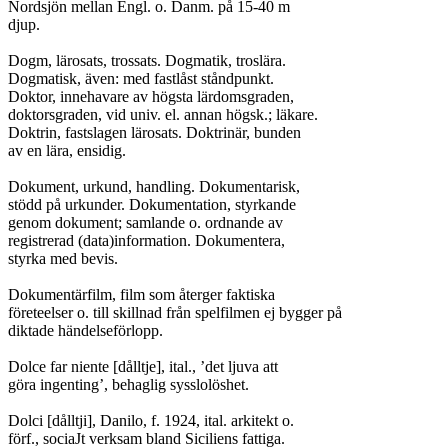
Nordsjön mellan Engl. o. Danm. på 15-40 m

djup.

Dogm, lärosats, trossats. Dogmatik, troslära.

Dogmatisk, även: med fastlåst ståndpunkt.

Doktor, innehavare av högsta lärdomsgraden,

doktorsgraden, vid univ. el. annan högsk.; läkare.

Doktrin, fastslagen lärosats. Doktrinär, bunden

av en lära, ensidig.

Dokument, urkund, handling. Dokumentarisk,

stödd på urkunder. Dokumentation, styrkande

genom dokument; samlande o. ordnande av

registrerad (data)information. Dokumentera,

styrka med bevis.

Dokumentärfilm, film som återger faktiska

företeelser o. till skillnad från spelfilmen ej bygger på

diktade händelseförlopp.

Dolce far niente [dålltje], ital., ’det ljuva att

göra ingenting’, behaglig sysslolöshet.

Dolci [dålltji], Danilo, f. 1924, ital. arkitekt o.

förf., sociaJt verksam bland Siciliens fattiga.
