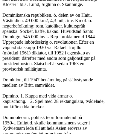
Kloster i bl.a. Lund, Sigtuna o. Skänninge.

Dominikanska republiken, ö. delen av ön Haiti,

Västindien. 49 000 km2, 4,3 milj. inv. Kreol- o.

negerbefolkning; rom. katoliker, kulturspråk

spanska. Socker, kaffe, kakao. Huvudstad Santo

Domingo, 545 000 inv. - Rep. proklamerad 1844.

Upprepade inbördeskrig o. revolutioner. Efter en

väpnad statskupp 1930 var Rafael Trujillo

(mördad 1961) diktator, till 1952 i egenskap av

president, därefter med andra som galjonsfigur på

presidentposten. Statschef är sedan 1963 en

provisorisk militärjunta.

Dominion, till 1947 benämning på självstyrande

medlem av Britt, samväldet.

Dpmino. 1. Kappa med vida ärmar o.

kapuschong. - 2. Spel med 28 rektangulära, tvådelade,

punktförsedda brickor.

Dominoteorin, politisk teori formulerad på

1950-t. Enligt d. skulle kommunismens seger i

Sydvietnam leda till att hela Asien erövras av

kommunismen (enligt principen från
