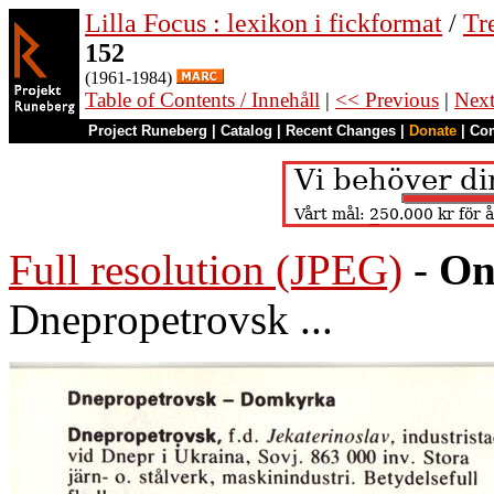
Lilla Focus : lexikon i fickformat
/
Tr
152
(1961-1984)
Table of Contents / Innehåll
|
<< Previous
|
Nex
Project Runeberg
|
Catalog
|
Recent Changes
|
Donate
|
Co
Full resolution (JPEG)
-
On
Dnepropetrovsk ...