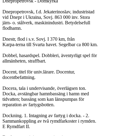
Dnepropetrovsk - Domkyrka

Dnepropetrovsk, f.d. Jekaterinoslav, industristad

vid Dnepr i Ukraina, Sovj. 863 000 inv. Stora

järn- o. stålverk, maskinindustri. Betydelsefull

flodhamn.

Dnestr, flod i s.v. Sovj. I 370 km, från

Karpa-terna till Svarta havet. Segelbar ca 800 km.

Dobbel, hasardspel. Dobbleri, äventyrligt spel för

allmänheten, straffbart.

Docent, titel för univ.lärare. Docentur,

docentbefattning.

Docera, tala i undervisande, överlägsen ton.

Docka, avstängbar hamnbassäng i hamn med

tidvatten; bassäng som kan länspumpas för

reparation av fartygsbotten.

Dockning. 1. Intagning av fartyg i docka. - 2.

Sammankoppling av två rymdfarkoster i rymden.

E Rymdfart II.
