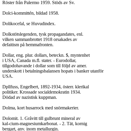
Röster från Palermo 1959. Stöds av Sv.

Dolci-kommittén, bildad 1958.

Dolikocefal, se Huvudindex.

Dolkstötslegenden, tysk propagandates, enl.

vilken sammanbrottet 1918 orsakades av

defaitism på hemmafronten.

Dollar, eng. plur. dollars, beteckn. $, myntenhet

i USA, Canada m.fl. stater. - Eurodollar,

tillgodohavande i dollar som till följd av amer.

underskott i betalningsbalansen hopats i banker utanför

USA.

Dpllfuss, Engelbert, 1892-1934, österr. klerikal

politiker. Krossade socialdemokratin 1934.

Dödad av nazistisk kuppman.

Dolma, kort husarrock med snörmakerier.

Dolomit. 1. Gråvitt till gulbrunt mineral av

kal-cium-magnesiumkarbonat. - 2. Tät, kornig

bergart, anv. inom metallurgin.
