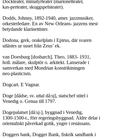
Dockteater, miniatyrteater (marionetteater,

kas-perteater, skuggspelsteater).

Dodds, Johnny, 1892-1940, amer. jazzmusiker,

orkesterledare. En av New Orleans- jazzens mest

betydande klarinettister.

Dodona, grek, orakelplats i Epirus, där svaren

utlästes ur suset från Zeus’ ek.

van Doesburg [dosbarch], Theo, 1883- 1931,

holl. målare, skulptör o. arkitekt. Lanserade i

samverkan med Mondrian konstriktningen

neo-plasticism.

Dogcart. E Vagnar.

Doge [dådse, sv. uttal då:sj], statschef stitel i

Venedig o. Genua till 1797.

Dogepalatset [då:sj-], byggnad i Venedig,

1300-1500-t., förr regeringsbyggnad. Äldre delar i

orientaliskt påverkad gotik, yngre i renässans.

Doggers bank, Dogger Bank, fiskrik sandbank i
