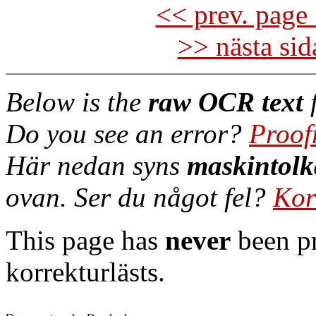
<< prev. page 
>> nästa si
Below is the
raw OCR text
f
Do you see an error?
Proof
Här nedan syns
maskintolk
ovan. Ser du något fel?
Kor
This page has
never
been pr
korrekturlästs.