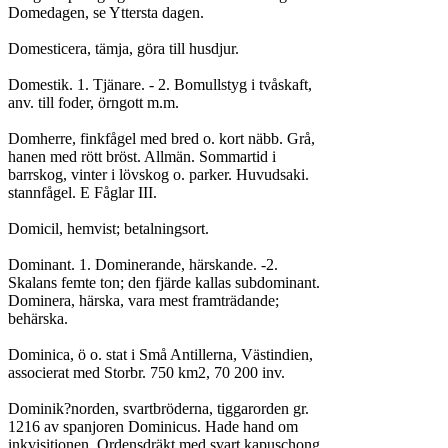
Domedagen, se Yttersta dagen.

Domesticera, tämja, göra till husdjur.

Domestik. 1. Tjänare. - 2. Bomullstyg i tvåskaft,

anv. till foder, örngott m.m.

Domherre, finkfågel med bred o. kort näbb. Grå,

hanen med rött bröst. Allmän. Sommartid i

barrskog, vinter i lövskog o. parker. Huvudsaki.

stannfågel. E Fåglar III.

Domicil, hemvist; betalningsort.

Dominant. 1. Dominerande, härskande. -2.

Skalans femte ton; den fjärde kallas subdominant.

Dominera, härska, vara mest framträdande;

behärska.

Dominica, ö o. stat i Små Antillerna, Västindien,

associerat med Storbr. 750 km2, 70 200 inv.

Dominik?norden, svartbröderna, tiggarorden gr.

1216 av spanjoren Dominicus. Hade hand om

inkvisitionen. Ordensdräkt med svart kapuschong.
