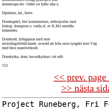
dominospe-let: »faller en faller alla»).

Dpminus, lat., herre.

Domkapitel, förr konsistorium, stiftsstyrelse med

biskop, domprost o. valda el. av K.M:t utsedda

ledamöter.

Domkraft, lyftapparat med stort

utväxlingsförhål-lande, avsedd att lyfta stora tyngder kort Väg

med liten manöverkraft.

Domkyrka, dom, huvudkyrkan i ett stift.

<< prev. page 
>> nästa si
Project Runeberg, Fri F