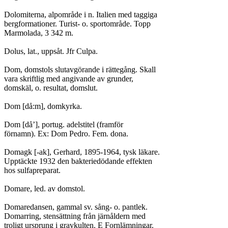
Dolomiterna, alpområde i n. Italien med taggiga

bergformationer. Turist- o. sportområde. Topp

Marmolada, 3 342 m.

Dolus, lat., uppsåt. Jfr Culpa.

Dom, domstols slutavgörande i rättegång. Skall

vara skriftlig med angivande av grunder,

domskäl, o. resultat, domslut.

Dom [då:m], domkyrka.

Dom [då’], portug. adelstitel (framför

förnamn). Ex: Dom Pedro. Fem. dona.

Domagk [-ak], Gerhard, 1895-1964, tysk läkare.

Upptäckte 1932 den bakteriedödande effekten

hos sulfapreparat.

Domare, led. av domstol.

Domaredansen, gammal sv. sång- o. pantlek.

Domarring, stensättning från järnåldern med

troligt ursprung i gravkulten. E Fornlämningar.
