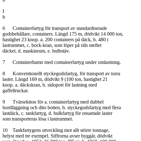
I

b

6	Containerfartyg för transport av standardiserade

godsbehållare, containers. Längd 175 m, dödvikt 14 000 ton,

hastighet 23 knop. a. 200 containers på däck, b. 480 i

lastrummet, c. bock-kran, som löper på räls utefter

däcket, d. maskinrum, e. bulbstäv.

7	Containerhamn med containerfartyg under omlastning.

8	Konventionellt styckegodsfartyg, för transport av torra

laster. Längd 169 m, dödvikt 9 (100 ton, hastighet 21

knop. a. däckskran, b. sidoport för lastning med

gaffeltruckar.

9	Tvärsektion för a. containerfartyg med dubbel

bordläggning och dito botten, b. styckegodsfartyg med flera

lastdäck, c. tankfartyg, d. bulkfartyg för ensartade laster

som transporteras lösa i lastrummet.

10	Tankfartygens utveckling mot allt större tonnage,

belyst med tre exempel. Siffrorna avser byggår, dödvikt
