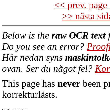
<< prev. page 
>> nästa si
Below is the
raw OCR text
f
Do you see an error?
Proof
Här nedan syns
maskintolk
ovan. Ser du något fel?
Kor
This page has
never
been pr
korrekturlästs.