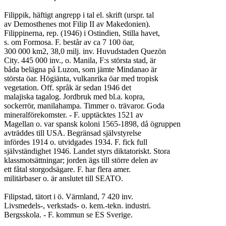
Filippik, häftigt angrepp i tal el. skrift (urspr. tal

av Demosthenes mot Filip II av Makedonien).

Filippinerna, rep. (1946) i Ostindien, Stilla havet,

s. om Formosa. F. består av ca 7 100 öar,

300 000 km2, 38,0 milj. inv. Huvudstaden Quezön

City. 445 000 inv., o. Manila, F:s största stad, är

båda belägna på Luzon, som jämte Mindanao är

största öar. Högiänta, vulkanrika öar med tropisk

vegetation. Off. språk är sedan 1946 det

malajiska tagalog. Jordbruk med bl.a. kopra,

sockerrör, manilahampa. Timmer o. trävaror. Goda

mineralförekomster. - F. upptäcktes 1521 av

Magellan o. var spansk koloni 1565-1898, då ögruppen

avträddes till USA. Begränsad självstyrelse

infördes 1914 o. utvidgades 1934. F. fick full

självständighet 1946. Landet styrs diktatoriskt. Stora

klassmotsättningar; jorden ägs till större delen av

ett fåtal storgodsägare. F. har flera amer.

militärbaser o. är anslutet till SEATO.

Filipstad, tätort i ö. Värmland, 7 420 inv.

Livsmedels-, verkstads- o. kem.-tekn. industri.

Bergsskola. - F. kommun se ES Sverige.
