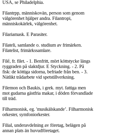
USA, se Philadelphia.

Filantrpp, människovän, person som genom

välgörenhet hjälper andra. Filantropi,

människokärlek, välgörenhet.

Filariamask. E Parasiter.

Filateli, samlande o. studium av frimärken.

Filatelist, frimärkssamlare.

Filé, fr. filet. - 1. Benfritt, mört köttstycke längs

ryggraden på slaktdjur. E Styckning. - 2. På

fisk: de köttiga sidorna, befriade från ben. - 3.

Nätlikt trådarbete vid spetstillverkning.

Filemon och Baukis, i grek. myt. fattiga men

mot gudarna gästfria makar, i döden förvandlade

till träd.

Filharmonisk, eg. 'musikälskande’. Filharmonisk

orkester, symfoniorkester.

Filial, underavdelning av företag, belägen på

annan plats än huvudföretaget.
