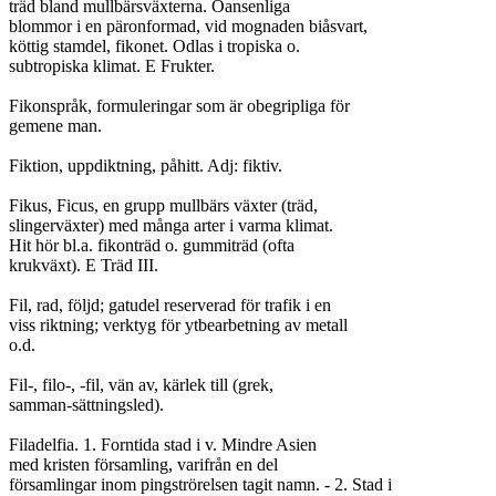
träd bland mullbärsväxterna. Oansenliga

blommor i en päronformad, vid mognaden biåsvart,

köttig stamdel, fikonet. Odlas i tropiska o.

subtropiska klimat. E Frukter.

Fikonspråk, formuleringar som är obegripliga för

gemene man.

Fiktion, uppdiktning, påhitt. Adj: fiktiv.

Fikus, Ficus, en grupp mullbärs växter (träd,

slingerväxter) med många arter i varma klimat.

Hit hör bl.a. fikonträd o. gummiträd (ofta

krukväxt). E Träd III.

Fil, rad, följd; gatudel reserverad för trafik i en

viss riktning; verktyg för ytbearbetning av metall

o.d.

Fil-, filo-, -fil, vän av, kärlek till (grek,

samman-sättningsled).

Filadelfia. 1. Forntida stad i v. Mindre Asien

med kristen församling, varifrån en del

församlingar inom pingströrelsen tagit namn. - 2. Stad i
