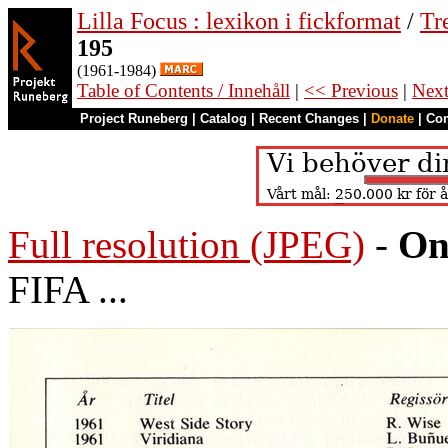
Lilla Focus : lexikon i fickformat
/
Tr
195
(1961-1984)
Table of Contents / Innehåll
|
<< Previous
|
Nex
Project Runeberg
|
Catalog
|
Recent Changes
|
Donate
|
Co
Full resolution (JPEG)
-
On
FIFA ...