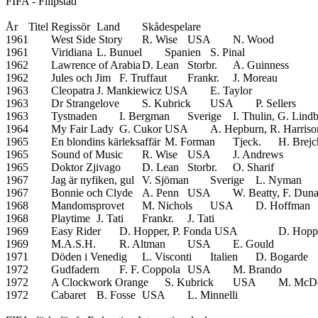
FIFA - Filipstad

År	Titel	Regissör	Land	Skådespelare

1961	West Side Story	R. Wise	USA	N. Wood

1961	Viridiana	L. Bunuel	Spanien	S. Pinal

1962	Lawrence of Arabia	D. Lean	Storbr.	A. Guinness

1962	Jules och Jim	F. Truffaut	Frankr.	J. Moreau

1963	Cleopatra	J. Mankiewicz	USA	E. Taylor

1963	Dr Strangelove	S. Kubrick	USA	P. Sellers

1963	Tystnaden	I. Bergman	Sverige	I. Thulin, G. Lindblom

1964	My Fair Lady	G. Cukor	USA	A. Hepburn, R. Harrison

1965	En blondins kärleksaffär	M. Forman	Tjeck.	H. Brejchova

1965	Sound of Music	R. Wise	USA	J. Andrews

1965	Doktor Zjivago	D. Lean	Storbr.	O. Sharif

1967	Jag är nyfiken, gul	V. Sjöman	Sverige	L. Nyman

1967	Bonnie och Clyde	A. Penn	USA	W. Beatty, F. Dunaway

1968	Mandomsprovet	M. Nichols	USA	D. Hoffman

1968	Playtime	J. Tati	Frankr.	J. Tati

1969	Easy Rider	D. Hopper, P. Fonda USA		D. Hopper, P. Fonda

1969	M.A.S.H.	R. Altman	USA	E. Gould

1971	Döden i Venedig	L. Visconti	Italien	D. Bogarde

1972	Gudfadern	F. F. Coppola	USA	M. Brando

1972	A Clockwork Orange	S. Kubrick	USA	M. McDowell

1972	Cabaret	B. Fosse	USA	L. Minnelli
