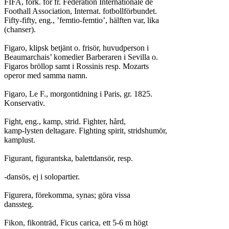
FIFA, förk. för fr. Federation Internationale de

Foothall Association, Internat. fotbollförbundet.

Fifty-fifty, eng., ’femtio-femtio’, hälften var, lika

(chanser).

Figaro, klipsk betjänt o. frisör, huvudperson i

Beaumarchais’ komedier Barberaren i Sevilla o.

Figaros bröllop samt i Rossinis resp. Mozarts

operor med samma namn.

Figaro, Le F., morgontidning i Paris, gr. 1825.

Konservativ.

Fight, eng., kamp, strid. Fighter, hård,

kamp-lysten deltagare. Fighting spirit, stridshumör,

kamplust.

Figurant, figurantska, balettdansör, resp.

-dansös, ej i solopartier.

Figurera, förekomma, synas; göra vissa

danssteg.

Fikon, fikonträd, Ficus carica, ett 5-6 m högt
