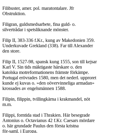
Filibuster, amer. pol. maratontalare. Jfr

Obstruktion.

Filigran, guldsmedsarbete, fina guld- o.

silvertrådar i spetsliknande mönster.

Filip II, 383-336 f.Kr., kung av Makedonien 359.

Underkuvade Grekland (338). Far till Alexander

den store.

Filip II, 1527-98, spansk kung 1555, son till kejsar

Karl V. Sin tids mäktigaste härskare o. den

katolska motreformationens främste förkämpe.

Portugal erövrades 1580, men det nederl. upproret

kunde ej kuvas o. »den oövervinneliga armadan»

krossades av engelsmännen 1588.

Filipin, filippin, tvillingkärna i krakmandel, nöt

m.m.

Filippi, forntida stad i Thrakien. Här besegrade

Antonius o. Octavianus 42 f.Kr. Caesars mördare

o. här grundade Paulus den första kristna

för-saml. i Europa.
