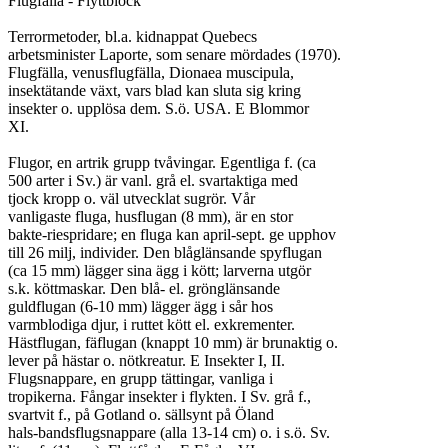
Flugfälla - Flyttblock

Terrormetoder, bl.a. kidnappat Quebecs

arbetsminister Laporte, som senare mördades (1970).

Flugfälla, venusflugfälla, Dionaea muscipula,

insektätande växt, vars blad kan sluta sig kring

insekter o. upplösa dem. S.ö. USA. E Blommor

XI.

Flugor, en artrik grupp tvåvingar. Egentliga f. (ca

500 arter i Sv.) är vanl. grå el. svartaktiga med

tjock kropp o. väl utvecklat sugrör. Vår

vanligaste fluga, husflugan (8 mm), är en stor

bakte-riespridare; en fluga kan april-sept. ge upphov

till 26 milj, individer. Den blåglänsande spyflugan

(ca 15 mm) lägger sina ägg i kött; larverna utgör

s.k. köttmaskar. Den blå- el. grönglänsande

guldflugan (6-10 mm) lägger ägg i sår hos

varmblodiga djur, i ruttet kött el. exkrementer.

Hästflugan, fäflugan (knappt 10 mm) är brunaktig o.

lever på hästar o. nötkreatur. E Insekter I, II.

Flugsnappare, en grupp tättingar, vanliga i

tropikerna. Fångar insekter i flykten. I Sv. grå f.,

svartvit f., på Gotland o. sällsynt på Öland

hals-bandsflugsnappare (alla 13-14 cm) o. i s.ö. Sv.
