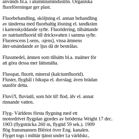
används bl.a. i aluminiumindustrin. Organiska

fluorföreningar ger plast.

Fluorbehandling, sköljning el. annan behandling

av tänderna med fluorhaltig lösning el. tandkräm

i kariesskyddande syfte. Fluoridering, tillsättande

av natriumfluorid till dricksvatten i samma syfte.

Fluorescens [-sens, -sjens], vissa ämnens

åter-utsändande av ljus då de bestrålas.

Flussmedel, ämnen som tillsätts bl.a. malmer för

att göra dessa mer lättsmälta.

Flusspat, fluorit, mineral (kalciumfluorid).

Fluster, flyghål i bikupa el. duvslag; även brädan

utanför detta.

Fluvi?l, fluviatil, som hör til! flod, älv el. annat

rinnande vatten.

Flyg- Världens första flygning med ett

motordrivet flygplan gjordes av bröderna Wright 17 dec.

1903 (flygsträcka 260 m, flygtid 59 sek.). 1909

flög fransmannen Blériot över Eng. kanalen.

Flyget togs i militär tjänst under l;a världskr.,
