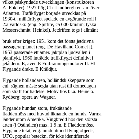
vilket påskyndade utvecklingen (konstruktören

A. Fokker). 1927 flög Ch. Lindbergh ensam över

Atlanten. Trafikflyget började utvecklas på

1930-t., militärflyget spelade en avgörande roll i

2:a världskr. (eng. Spitfire, ca 600 km/tim; tyska

Messerschmitt, Heinkel). Jetdriften togs i allmänt

bruk efter kriget: 1951 kom det första jetdrivna

passagerarplanet (eng. De Havilland Comet I),

1953 passerade ett amer. jaktplan ljudvallen i

planflykt, 1960 inträdde trafikflyget definitivt i

jetåldern. E, även E Förbränningsmotorer II. Hl

Flygande drake. E Kräldjur.

Flygande holländaren, holländsk skeppare som

enl. sägnen måste segla utan rast till domedagen

som straff för hädelse. Motiv hos bl.a. Heine o.

Rydberg; opera av Wagner.

Flygande hundar, stora, fruktätande

fladdermöss med huvud liknande en hunds. Varma

länder utom Amerika. Vingbredd hos den största

arten (i Ostindien) max. 1,5 m. E Fladdermöss.

Flygande tefat, eng. unidentified flying objects,

UFO, populär beteckn. för icke identifierade
