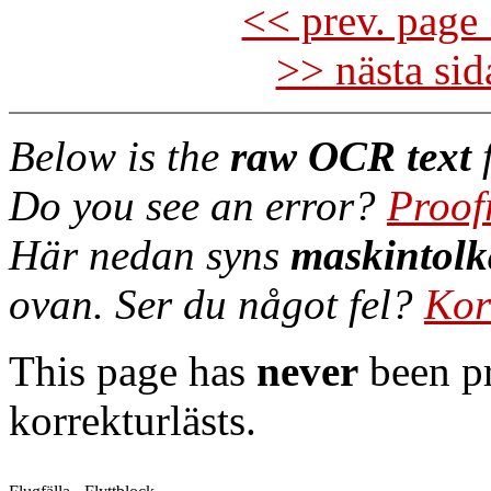
<< prev. page 
>> nästa si
Below is the
raw OCR text
f
Do you see an error?
Proof
Här nedan syns
maskintolk
ovan. Ser du något fel?
Kor
This page has
never
been pr
korrekturlästs.