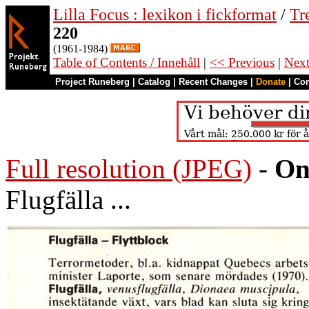
Lilla Focus : lexikon i fickformat
/
Tr
220
(1961-1984)
Table of Contents / Innehåll
|
<< Previous
|
Nex
Project Runeberg
|
Catalog
|
Recent Changes
|
Donate
|
Co
Full resolution (JPEG)
-
On
Flugfälla ...