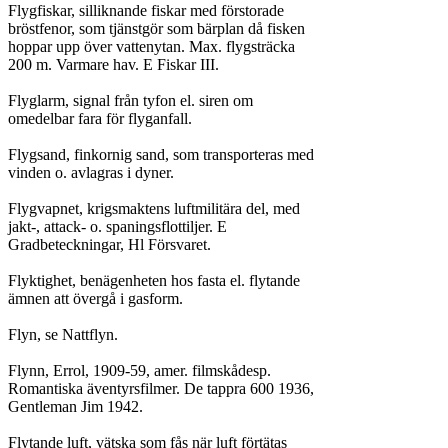
Flygfiskar, silliknande fiskar med förstorade

bröstfenor, som tjänstgör som bärplan då fisken

hoppar upp över vattenytan. Max. flygsträcka

200 m. Varmare hav. E Fiskar III.

Flyglarm, signal från tyfon el. siren om

omedelbar fara för flyganfall.

Flygsand, finkornig sand, som transporteras med

vinden o. avlagras i dyner.

Flygvapnet, krigsmaktens luftmilitära del, med

jakt-, attack- o. spaningsflottiljer. E

Gradbeteckningar, Hl Försvaret.

Flyktighet, benägenheten hos fasta el. flytande

ämnen att övergå i gasform.

Flyn, se Nattflyn.

Flynn, Errol, 1909-59, amer. filmskådesp.

Romantiska äventyrsfilmer. De tappra 600 1936,

Gentleman Jim 1942.

Flytande luft, vätska som fås när luft förtätas
