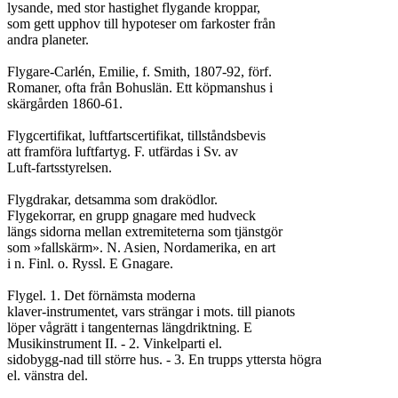
lysande, med stor hastighet flygande kroppar,

som gett upphov till hypoteser om farkoster från

andra planeter.

Flygare-Carlén, Emilie, f. Smith, 1807-92, förf.

Romaner, ofta från Bohuslän. Ett köpmanshus i

skärgården 1860-61.

Flygcertifikat, luftfartscertifikat, tillståndsbevis

att framföra luftfartyg. F. utfärdas i Sv. av

Luft-fartsstyrelsen.

Flygdrakar, detsamma som draködlor.

Flygekorrar, en grupp gnagare med hudveck

längs sidorna mellan extremiteterna som tjänstgör

som »fallskärm». N. Asien, Nordamerika, en art

i n. Finl. o. Ryssl. E Gnagare.

Flygel. 1. Det förnämsta moderna

klaver-instrumentet, vars strängar i mots. till pianots

löper vågrätt i tangenternas längdriktning. E

Musikinstrument II. - 2. Vinkelparti el.

sidobygg-nad till större hus. - 3. En trupps yttersta högra

el. vänstra del.
