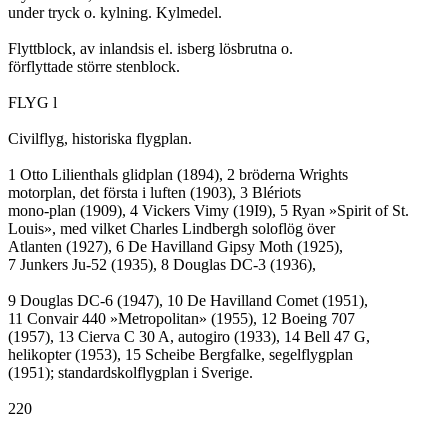
under tryck o. kylning. Kylmedel.

Flyttblock, av inlandsis el. isberg lösbrutna o.

förflyttade större stenblock.

FLYG l

Civilflyg, historiska flygplan.

1 Otto Lilienthals glidplan (1894), 2 bröderna Wrights

motorplan, det första i luften (1903), 3 Blériots

mono-plan (1909), 4 Vickers Vimy (19I9), 5 Ryan »Spirit of St.

Louis», med vilket Charles Lindbergh soloflög över

Atlanten (1927), 6 De Havilland Gipsy Moth (1925),

7 Junkers Ju-52 (1935), 8 Douglas DC-3 (1936),

9 Douglas DC-6 (1947), 10 De Havilland Comet (1951),

11 Convair 440 »Metropolitan» (1955), 12 Boeing 707

(1957), 13 Cierva C 30 A, autogiro (1933), 14 Bell 47 G,

helikopter (1953), 15 Scheibe Bergfalke, segelflygplan

(1951); standardskolflygplan i Sverige.
