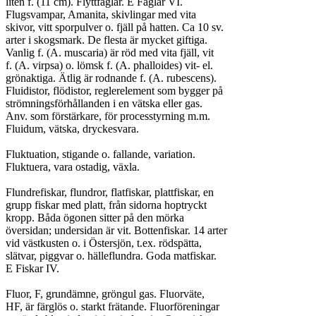
liten f. (11 cm). Flyttfåglar. E Fåglar VI.

Flugsvampar, Amanita, skivlingar med vita

skivor, vitt sporpulver o. fjäll på hatten. Ca 10 sv.

arter i skogsmark. De flesta är mycket giftiga.

Vanlig f. (A. muscaria) är röd med vita fjäll, vit

f. (A. virpsa) o. lömsk f. (A. phalloides) vit- el.

grönaktiga. Ätlig är rodnande f. (A. rubescens).

Fluidistor, flödistor, reglerelement som bygger på

strömningsförhållanden i en vätska eller gas.

Anv. som förstärkare, för processtyrning m.m.

Fluidum, vätska, dryckesvara.

Fluktuation, stigande o. fallande, variation.

Fluktuera, vara ostadig, växla.

Flundrefiskar, flundror, flatfiskar, plattfiskar, en

grupp fiskar med platt, från sidorna hoptryckt

kropp. Båda ögonen sitter på den mörka

översidan; undersidan är vit. Bottenfiskar. 14 arter

vid västkusten o. i Östersjön, t.ex. rödspätta,

slätvar, piggvar o. hälleflundra. Goda matfiskar.

E Fiskar IV.

Fluor, F, grundämne, gröngul gas. Fluorväte,

HF, är färglös o. starkt frätande. Fluorföreningar
