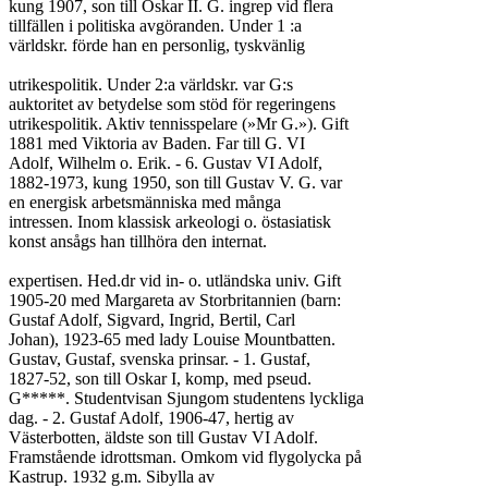
kung 1907, son till Oskar II. G. ingrep vid flera

tillfällen i politiska avgöranden. Under 1 :a

världskr. förde han en personlig, tyskvänlig

utrikespolitik. Under 2:a världskr. var G:s

auktoritet av betydelse som stöd för regeringens

utrikespolitik. Aktiv tennisspelare (»Mr G.»). Gift

1881 med Viktoria av Baden. Far till G. VI

Adolf, Wilhelm o. Erik. - 6. Gustav VI Adolf,

1882-1973, kung 1950, son till Gustav V. G. var

en energisk arbetsmänniska med många

intressen. Inom klassisk arkeologi o. östasiatisk

konst ansågs han tillhöra den internat.

expertisen. Hed.dr vid in- o. utländska univ. Gift

1905-20 med Margareta av Storbritannien (barn:

Gustaf Adolf, Sigvard, Ingrid, Bertil, Carl

Johan), 1923-65 med lady Louise Mountbatten.

Gustav, Gustaf, svenska prinsar. - 1. Gustaf,

1827-52, son till Oskar I, komp, med pseud.

G*****. Studentvisan Sjungom studentens lyckliga

dag. - 2. Gustaf Adolf, 1906-47, hertig av

Västerbotten, äldste son till Gustav VI Adolf.

Framstående idrottsman. Omkom vid flygolycka på

Kastrup. 1932 g.m. Sibylla av
