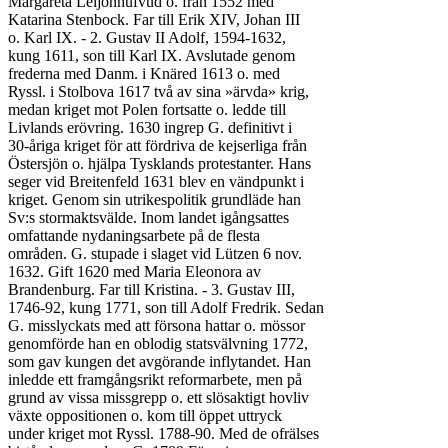
Margareta Leijonhufvud o. från 1552 med

Katarina Stenbock. Far till Erik XIV, Johan III

o. Karl IX. - 2. Gustav II Adolf, 1594-1632,

kung 1611, son till Karl IX. Avslutade genom

frederna med Danm. i Knäred 1613 o. med

Ryssl. i Stolbova 1617 två av sina »ärvda» krig,

medan kriget mot Polen fortsatte o. ledde till

Livlands erövring. 1630 ingrep G. definitivt i

30-åriga kriget för att fördriva de kejserliga från

Östersjön o. hjälpa Tysklands protestanter. Hans

seger vid Breitenfeld 1631 blev en vändpunkt i

kriget. Genom sin utrikespolitik grundläde han

Sv:s stormaktsvälde. Inom landet igångsattes

omfattande nydaningsarbete på de flesta

områden. G. stupade i slaget vid Lützen 6 nov.

1632. Gift 1620 med Maria Eleonora av

Brandenburg. Far till Kristina. - 3. Gustav III,

1746-92, kung 1771, son till Adolf Fredrik. Sedan

G. misslyckats med att försona hattar o. mössor

genomförde han en oblodig statsvälvning 1772,

som gav kungen det avgörande inflytandet. Han

inledde ett framgångsrikt reformarbete, men på

grund av vissa missgrepp o. ett slösaktigt hovliv

växte oppositionen o. kom till öppet uttryck

under kriget mot Ryssl. 1788-90. Med de ofrälses
