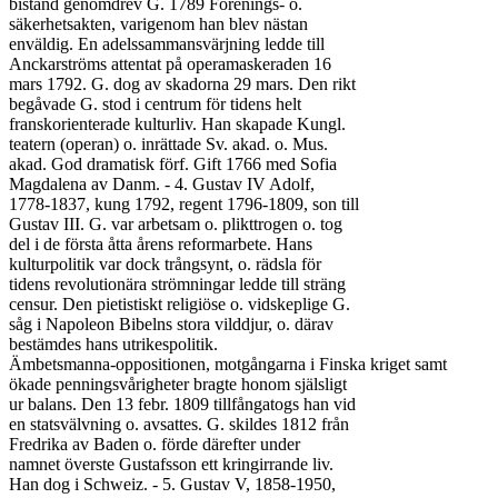
bistånd genomdrev G. 1789 Förenings- o.

säkerhetsakten, varigenom han blev nästan

enväldig. En adelssammansvärjning ledde till

Anckarströms attentat på operamaskeraden 16

mars 1792. G. dog av skadorna 29 mars. Den rikt

begåvade G. stod i centrum för tidens helt

franskorienterade kulturliv. Han skapade Kungl.

teatern (operan) o. inrättade Sv. akad. o. Mus.

akad. God dramatisk förf. Gift 1766 med Sofia

Magdalena av Danm. - 4. Gustav IV Adolf,

1778-1837, kung 1792, regent 1796-1809, son till

Gustav III. G. var arbetsam o. plikttrogen o. tog

del i de första åtta årens reformarbete. Hans

kulturpolitik var dock trångsynt, o. rädsla för

tidens revolutionära strömningar ledde till sträng

censur. Den pietistiskt religiöse o. vidskeplige G.

såg i Napoleon Bibelns stora vilddjur, o. därav

bestämdes hans utrikespolitik.

Ämbetsmanna-oppositionen, motgångarna i Finska kriget samt

ökade penningsvårigheter bragte honom själsligt

ur balans. Den 13 febr. 1809 tillfångatogs han vid

en statsvälvning o. avsattes. G. skildes 1812 från

Fredrika av Baden o. förde därefter under

namnet överste Gustafsson ett kringirrande liv.

Han dog i Schweiz. - 5. Gustav V, 1858-1950,
