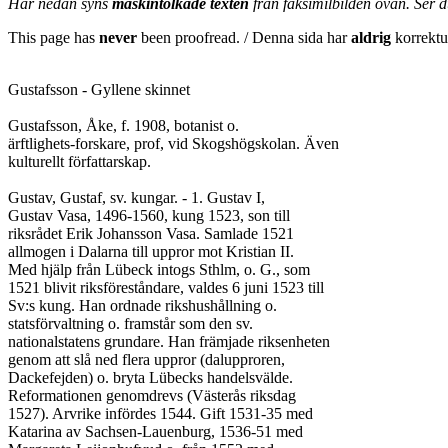
Här nedan syns
maskintolkade texten
från faksimilbilden ovan. Ser 
This page has
never
been proofread. / Denna sida har
aldrig
korrektur
Gustafsson - Gyllene skinnet

Gustafsson, Åke, f. 1908, botanist o.

ärftlighets-forskare, prof, vid Skogshögskolan. Även

kulturellt författarskap.

Gustav, Gustaf, sv. kungar. - 1. Gustav I,

Gustav Vasa, 1496-1560, kung 1523, son till

riksrådet Erik Johansson Vasa. Samlade 1521

allmogen i Dalarna till uppror mot Kristian II.

Med hjälp från Lübeck intogs Sthlm, o. G., som

1521 blivit riksföreståndare, valdes 6 juni 1523 till

Sv:s kung. Han ordnade rikshushållning o.

statsförvaltning o. framstår som den sv.

nationalstatens grundare. Han främjade riksenheten

genom att slå ned flera uppror (dalupproren,

Dackefejden) o. bryta Lübecks handelsvälde.

Reformationen genomdrevs (Västerås riksdag

1527). Arvrike infördes 1544. Gift 1531-35 med

Katarina av Sachsen-Lauenburg, 1536-51 med
