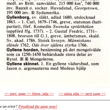
<< prev. page << föreg. sida <<
>> nästa sida >> next page >>
e an error?
Proofread the page now!