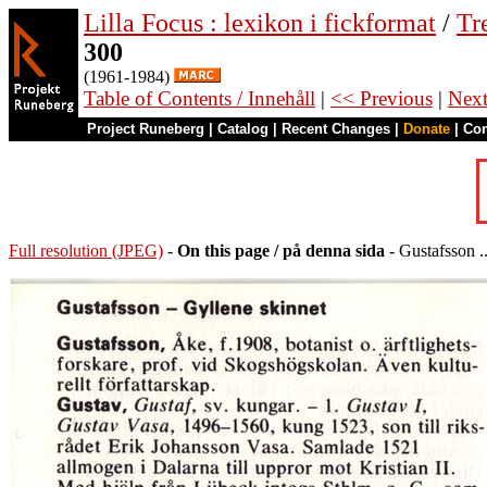
Lilla Focus : lexikon i fickformat
/
Tr
300
(1961-1984)
Table of Contents / Innehåll
|
<< Previous
|
Nex
Project Runeberg
|
Catalog
|
Recent Changes
|
Donate
|
Co
Full resolution (JPEG)
-
On this page / på denna sida
- Gustafsson ..