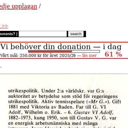
edje upplagan
/
t >>
mments?
|
.