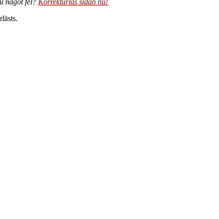
du något fel?
Korrekturläs sidan nu!
lästs.