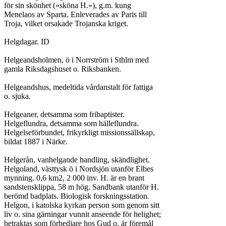
för sin skönhet (»sköna H.»), g.m. kung

Menelaos av Sparta. Enleverades av Paris till

Troja, vilket orsakade Trojanska kriget.

Helgdagar. ID

Helgeandsholmen, ö i Norrström i Sthlm med

gamla Riksdagshuset o. Riksbanken.

Helgeandshus, medeltida vårdanstalt för fattiga

o. sjuka.

Helgeaner, detsamma som fribaptister.

Helgeflundra, detsamma som hälleflundra.

Helgelseförbundet, frikyrkligt missionssällskap,

bildat 1887 i Närke.

Helgerån, vanhelgande handling, skändlighet.

Helgoland, västtysk ö i Nordsjön utanför Elbes

mynning. 0,6 km2, 2 000 inv. H. är en brant

sandstensklippa, 58 m hög. Sandbank utanför H.

berömd badplats. Biologisk forskningsstation.

Helgon, i katolska kyrkan person som genom sitt

liv o. sina gärningar vunnit anseende för helighet;

betraktas som förbedjare hos Gud o. är föremål
