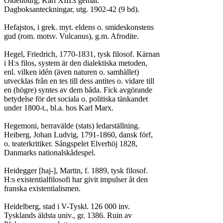
Oldenburg, Karl XIII:s gemål.

Dagboksanteckningar, utg. 1902-42 (9 bd).

Hefajstos, i grek. myt. eldens o. smideskonstens

gud (rom. motsv. Vulcanus), g.m. Afrodite.

Hegel, Friedrich, 1770-1831, tysk filosof. Kärnan

i H:s filos, system är den dialektiska metoden,

enl. vilken idén (även naturen o. samhället)

utvecklas från en tes till dess antites o. vidare till

en (högre) syntes av dem båda. Fick avgörande

betydelse för det sociala o. politiska tänkandet

under 1800-t., bl.a. hos Karl Marx.

Hegemoni, herravälde (stats) ledarställning.

Heiberg, Johan Ludvig, 1791-1860, dansk förf,

o. teaterkritiker. Sångspelet Elverhöj 1828,

Danmarks nationalskådespel.

Heidegger [haj-], Martin, f. 1889, tysk filosof.

H:s existentialfilosofi har givit impulser åt den

franska existentialismen.

Heidelberg, stad i V-Tyskl. 126 000 inv.

Tysklands äldsta univ., gr. 1386. Ruin av
