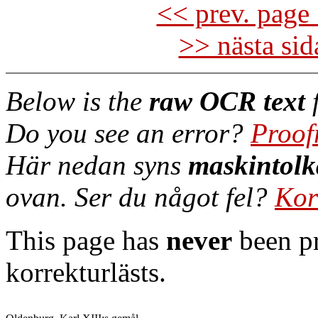
<< prev. page 
>> nästa si
Below is the
raw OCR text
f
Do you see an error?
Proof
Här nedan syns
maskintolk
ovan. Ser du något fel?
Kor
This page has
never
been pr
korrekturlästs.