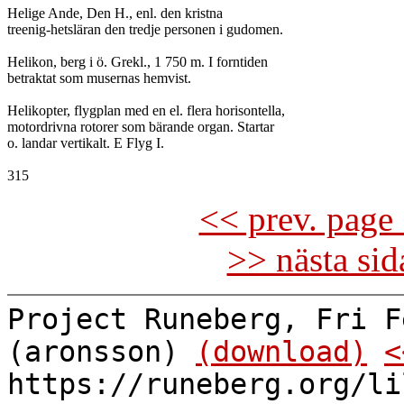
Helige Ande, Den H., enl. den kristna

treenig-hetsläran den tredje personen i gudomen.

Helikon, berg i ö. Grekl., 1 750 m. I forntiden

betraktat som musernas hemvist.

Helikopter, flygplan med en el. flera horisontella,

motordrivna rotorer som bärande organ. Startar

o. landar vertikalt. E Flyg I.

<< prev. page 
>> nästa si
Project Runeberg, Fri F
(aronsson)
(download)
<
https://runeberg.org/li