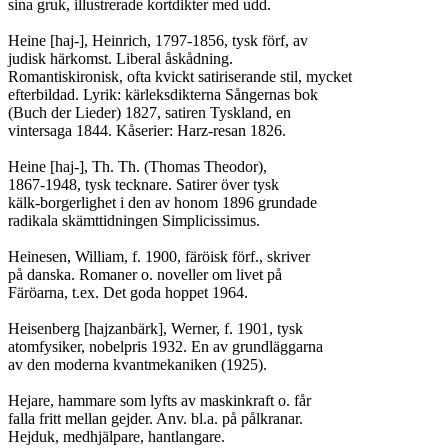
sina gruk, illustrerade kortdikter med udd.

Heine [haj-], Heinrich, 1797-1856, tysk förf, av

judisk härkomst. Liberal åskådning.

Romantiskironisk, ofta kvickt satiriserande stil, mycket

efterbildad. Lyrik: kärleksdikterna Sångernas bok

(Buch der Lieder) 1827, satiren Tyskland, en

vintersaga 1844. Kåserier: Harz-resan 1826.

Heine [haj-], Th. Th. (Thomas Theodor),

1867-1948, tysk tecknare. Satirer över tysk

kälk-borgerlighet i den av honom 1896 grundade

radikala skämttidningen Simplicissimus.

Heinesen, William, f. 1900, färöisk förf., skriver

på danska. Romaner o. noveller om livet på

Färöarna, t.ex. Det goda hoppet 1964.

Heisenberg [hajzanbärk], Werner, f. 1901, tysk

atomfysiker, nobelpris 1932. En av grundläggarna

av den moderna kvantmekaniken (1925).

Hejare, hammare som lyfts av maskinkraft o. får

falla fritt mellan gejder. Anv. bl.a. på pålkranar.

Hejduk, medhjälpare, hantlangare.
