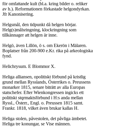
för omfattande kult (bl.a. kring bilder o. reliker

av h.). Reformationen förkastade helgondyrkan.

Jfr Kanonisering.

Helgsmål, den tidpunkt då helgen börjar.

Helg(s)målsringning, klockringning som

tillkännager att helgen är inne.

Helgö, även Lillön, ö s. om Ekerön i Mälaren.

Boplatser från 200-900 e.Kr. rika på arkeologiska

fynd.

Helichrysum. E Blommor X.

Heliga alliansen, opolitiskt förbund på kristlig

grund mellan Rysslands, Österrikes o. Preussens

monarker 1815, senare biträtt av alla Europas

statschefer. Efter Wienkongressen ingicks ett

politiskt stqrmaktsförbund i H:s anda mellan

Ryssl., Österr., Engl. o. Preussen 1815 samt.

Frankr. 1818, vilket även brukar kallas H.

Heliga stolen, påvestolen, det påvliga ämbetet.

Heliga tre konungar, se Vise männen.
