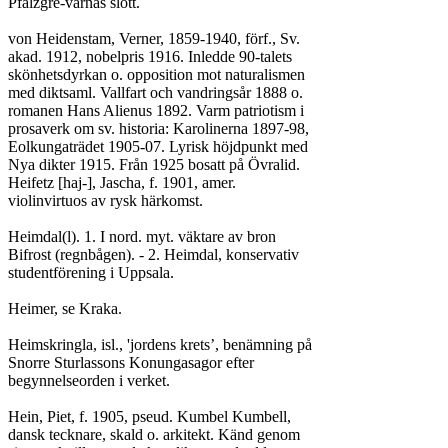
Pfalzgre-varnas slott.

von Heidenstam, Verner, 1859-1940, förf., Sv.

akad. 1912, nobelpris 1916. Inledde 90-talets

skönhetsdyrkan o. opposition mot naturalismen

med diktsaml. Vallfart och vandringsår 1888 o.

romanen Hans Alienus 1892. Varm patriotism i

prosaverk om sv. historia: Karolinerna 1897-98,

Eolkungaträdet 1905-07. Lyrisk höjdpunkt med

Nya dikter 1915. Från 1925 bosatt på Övralid.

Heifetz [haj-], Jascha, f. 1901, amer.

violinvirtuos av rysk härkomst.

Heimdal(l). 1. I nord. myt. väktare av bron

Bifrost (regnbågen). - 2. Heimdal, konservativ

studentförening i Uppsala.

Heimer, se Kraka.

Heimskringla, isl., 'jordens krets’, benämning på

Snorre Sturlassons Konungasagor efter

begynnelseorden i verket.

Hein, Piet, f. 1905, pseud. Kumbel Kumbell,

dansk tecknare, skald o. arkitekt. Känd genom
