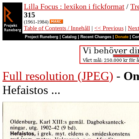
Lilla Focus : lexikon i fickformat
/
Tr
315
(1961-1984)
Table of Contents / Innehåll
|
<< Previous
|
Nex
Project Runeberg
|
Catalog
|
Recent Changes
|
Donate
|
Co
Full resolution (JPEG)
-
On
Hefaistos ...