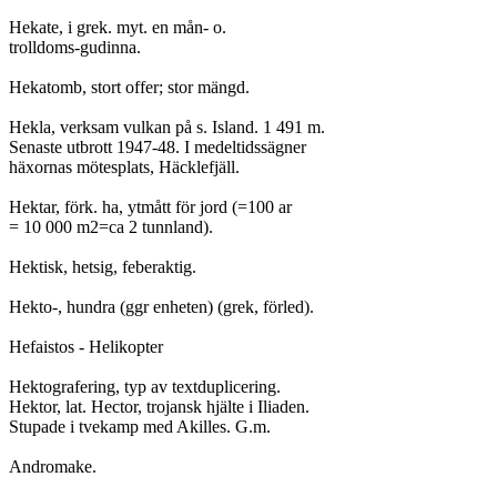
Hekate, i grek. myt. en mån- o.

trolldoms-gudinna.

Hekatomb, stort offer; stor mängd.

Hekla, verksam vulkan på s. Island. 1 491 m.

Senaste utbrott 1947-48. I medeltidssägner

häxornas mötesplats, Häcklefjäll.

Hektar, förk. ha, ytmått för jord (=100 ar

= 10 000 m2=ca 2 tunnland).

Hektisk, hetsig, feberaktig.

Hekto-, hundra (ggr enheten) (grek, förled).

Hefaistos - Helikopter

Hektografering, typ av textduplicering.

Hektor, lat. Hector, trojansk hjälte i Iliaden.

Stupade i tvekamp med Akilles. G.m.

Andromake.
