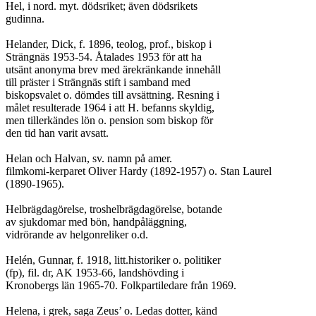
Hel, i nord. myt. dödsriket; även dödsrikets

gudinna.

Helander, Dick, f. 1896, teolog, prof., biskop i

Strängnäs 1953-54. Åtalades 1953 för att ha

utsänt anonyma brev med ärekränkande innehåll

till präster i Strängnäs stift i samband med

biskopsvalet o. dömdes till avsättning. Resning i

målet resulterade 1964 i att H. befanns skyldig,

men tillerkändes lön o. pension som biskop för

den tid han varit avsatt.

Helan och Halvan, sv. namn på amer.

filmkomi-kerparet Oliver Hardy (1892-1957) o. Stan Laurel

(1890-1965).

Helbrägdagörelse, troshelbrägdagörelse, botande

av sjukdomar med bön, handpåläggning,

vidrörande av helgonreliker o.d.

Helén, Gunnar, f. 1918, litt.historiker o. politiker

(fp), fil. dr, AK 1953-66, landshövding i

Kronobergs län 1965-70. Folkpartiledare från 1969.

Helena, i grek, saga Zeus’ o. Ledas dotter, känd
