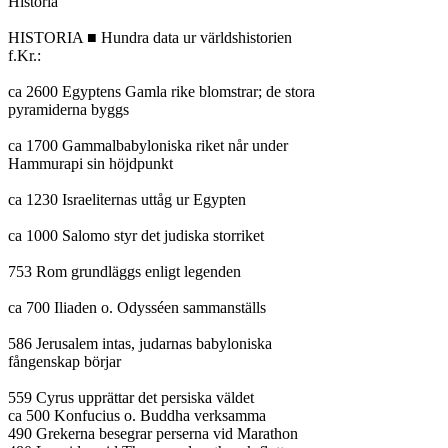
Historia

HISTORIA ■ Hundra data ur världshistorien

f.Kr.:

ca 2600 Egyptens Gamla rike blomstrar; de stora

pyramiderna byggs

ca 1700 Gammalbabyloniska riket når under

Hammurapi sin höjdpunkt

ca 1230 Israeliternas uttåg ur Egypten

ca 1000 Salomo styr det judiska storriket

753 Rom grundläggs enligt legenden

ca 700 Iliaden o. Odysséen sammanställs

586 Jerusalem intas, judarnas babyloniska

fångenskap börjar

559 Cyrus upprättar det persiska väldet

ca 500 Konfucius o. Buddha verksamma

490 Grekerna besegrar perserna vid Marathon
