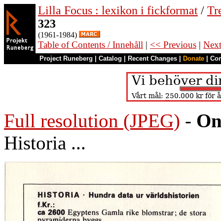
Lilla Focus : lexikon i fickformat
/
Tr
323
(1961-1984)
Table of Contents / Innehåll
|
<< Previous
|
Nex
Project Runeberg
|
Catalog
|
Recent Changes
|
Donate
|
Co
Full resolution (JPEG)
-
On
Historia ...