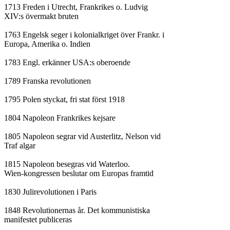
1713 Freden i Utrecht, Frankrikes o. Ludvig

XIV:s övermakt bruten

1763 Engelsk seger i kolonialkriget över Frankr. i

Europa, Amerika o. Indien

1783 Engl. erkänner USA:s oberoende

1789 Franska revolutionen

1795 Polen styckat, fri stat först 1918

1804 Napoleon Frankrikes kejsare

1805 Napoleon segrar vid Austerlitz, Nelson vid

Traf algar

1815 Napoleon besegras vid Waterloo.

Wien-kongressen beslutar om Europas framtid

1830 Julirevolutionen i Paris

1848 Revolutionernas år. Det kommunistiska

manifestet publiceras
