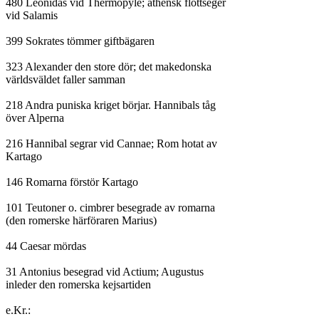
480 Leonidas vid Thermopyle; athensk flottseger

vid Salamis

399 Sokrates tömmer giftbägaren

323 Alexander den store dör; det makedonska

världsväldet faller samman

218 Andra puniska kriget börjar. Hannibals tåg

över Alperna

216 Hannibal segrar vid Cannae; Rom hotat av

Kartago

146 Romarna förstör Kartago

101 Teutoner o. cimbrer besegrade av romarna

(den romerske härföraren Marius)

44 Caesar mördas

31 Antonius besegrad vid Actium; Augustus

inleder den romerska kejsartiden

e.Kr.:
