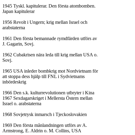
1945 Tyskl. kapitulerar. Den första atombomben.

Japan kapitulerar

1956 Revolt i Ungern; krig mellan Israel och

arabstaterna

1961 Den första bemannade rymdfärden utförs av

J. Gagarin, Sovj.

1962 Cubakrisen nära leda till krig mellan USA o.

Sovj.

1965 USA inleder bombkrig mot Nordvietnam för

att stoppa dess hjälp till FNL i Sydvietnams

inbördeskrig

1966 Den s.k. kulturrevolutionen utbryter i Kina

1967 Sexdagarskriget i Mellersta Östern mellan

Israel o. arabstaterna

1968 Sovjetrysk inmarsch i Tjeckoslovakien

1969 Den första månlandningen utförs av A.

Armstrong, E. Aldrin o. M. Collins, USA
