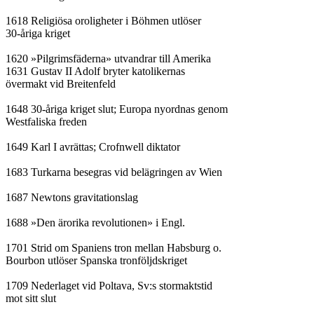
1618 Religiösa oroligheter i Böhmen utlöser

30-åriga kriget

1620 »Pilgrimsfäderna» utvandrar till Amerika

1631 Gustav II Adolf bryter katolikernas

övermakt vid Breitenfeld

1648 30-åriga kriget slut; Europa nyordnas genom

Westfaliska freden

1649 Karl I avrättas; Crofnwell diktator

1683 Turkarna besegras vid belägringen av Wien

1687 Newtons gravitationslag

1688 »Den ärorika revolutionen» i Engl.

1701 Strid om Spaniens tron mellan Habsburg o.

Bourbon utlöser Spanska tronföljdskriget

1709 Nederlaget vid Poltava, Sv:s stormaktstid

mot sitt slut
