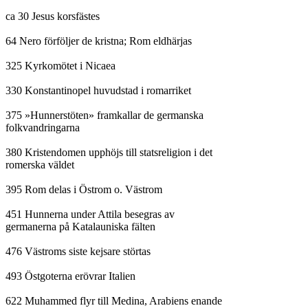
ca 30 Jesus korsfästes

64 Nero förföljer de kristna; Rom eldhärjas

325 Kyrkomötet i Nicaea

330 Konstantinopel huvudstad i romarriket

375 »Hunnerstöten» framkallar de germanska

folkvandringarna

380 Kristendomen upphöjs till statsreligion i det

romerska väldet

395 Rom delas i Östrom o. Västrom

451 Hunnerna under Attila besegras av

germanerna på Katalauniska fälten

476 Västroms siste kejsare störtas

493 Östgoterna erövrar Italien

622 Muhammed flyr till Medina, Arabiens enande
