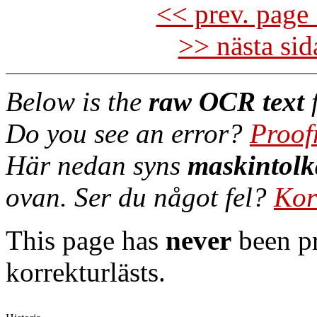
<< prev. page 
>> nästa si
Below is the
raw OCR text
f
Do you see an error?
Proof
Här nedan syns
maskintolk
ovan. Ser du något fel?
Kor
This page has
never
been pr
korrekturlästs.