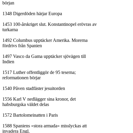
början

1348 Digerdöden härjar Europa

1453 100-årskriget slut. Konstantinopel erövras av

turkarna

1492 Columbus upptäcker Amerika. Morerna

fördrivs från Spanien

1497 Vasco da Gama upptäcker sjövägen till

Indien

1517 Luther offentliggör de 95 teserna;

reformationen börjar

1540 Påven stadfäster jesuitorden

1556 Karl V nedlägger sina kronor, det

habsburgska väldet delas

1572 Bartolomeinatten i Paris

1588 Spaniens »stora armada» misslyckas att

invadera Engl.
