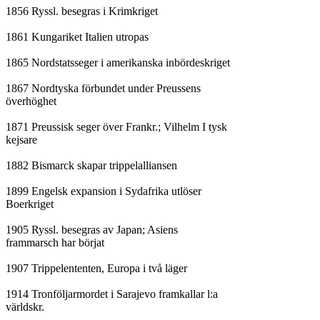
1856 Ryssl. besegras i Krimkriget

1861 Kungariket Italien utropas

1865 Nordstatsseger i amerikanska inbördeskriget

1867 Nordtyska förbundet under Preussens

överhöghet

1871 Preussisk seger över Frankr.; Vilhelm I tysk

kejsare

1882 Bismarck skapar trippelalliansen

1899 Engelsk expansion i Sydafrika utlöser

Boerkriget

1905 Ryssl. besegras av Japan; Asiens

frammarsch har börjat

1907 Trippelententen, Europa i två läger

1914 Tronföljarmordet i Sarajevo framkallar l:a

världskr.
