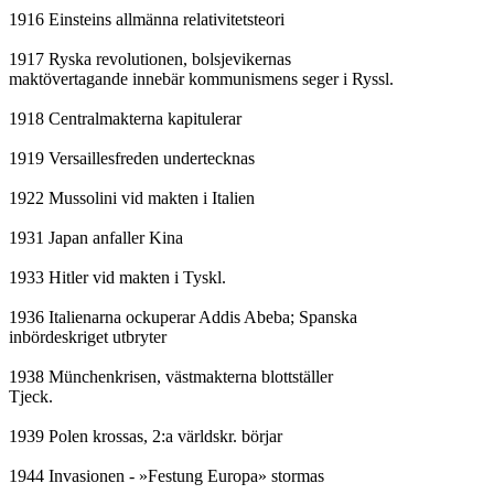
1916 Einsteins allmänna relativitetsteori

1917 Ryska revolutionen, bolsjevikernas

maktövertagande innebär kommunismens seger i Ryssl.

1918 Centralmakterna kapitulerar

1919 Versaillesfreden undertecknas

1922 Mussolini vid makten i Italien

1931 Japan anfaller Kina

1933 Hitler vid makten i Tyskl.

1936 Italienarna ockuperar Addis Abeba; Spanska

inbördeskriget utbryter

1938 Münchenkrisen, västmakterna blottställer

Tjeck.

1939 Polen krossas, 2:a världskr. börjar

1944 Invasionen - »Festung Europa» stormas
