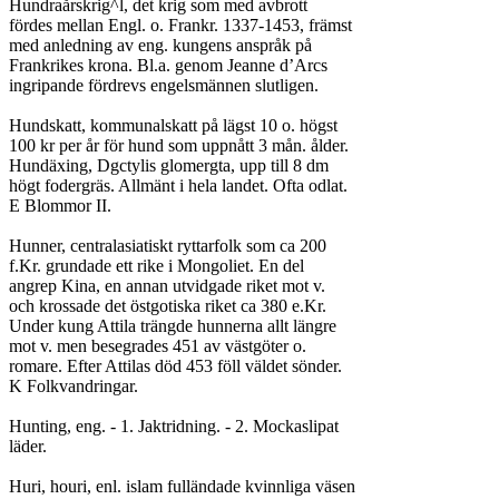
Hundraårskrig^l, det krig som med avbrott

fördes mellan Engl. o. Frankr. 1337-1453, främst

med anledning av eng. kungens anspråk på

Frankrikes krona. Bl.a. genom Jeanne d’Arcs

ingripande fördrevs engelsmännen slutligen.

Hundskatt, kommunalskatt på lägst 10 o. högst

100 kr per år för hund som uppnått 3 mån. ålder.

Hundäxing, Dgctylis glomergta, upp till 8 dm

högt fodergräs. Allmänt i hela landet. Ofta odlat.

E Blommor II.

Hunner, centralasiatiskt ryttarfolk som ca 200

f.Kr. grundade ett rike i Mongoliet. En del

angrep Kina, en annan utvidgade riket mot v.

och krossade det östgotiska riket ca 380 e.Kr.

Under kung Attila trängde hunnerna allt längre

mot v. men besegrades 451 av västgöter o.

romare. Efter Attilas död 453 föll väldet sönder.

K Folkvandringar.

Hunting, eng. - 1. Jaktridning. - 2. Mockaslipat

läder.

Huri, houri, enl. islam fulländade kvinnliga väsen
