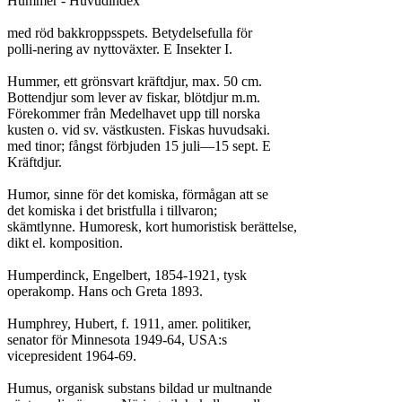
Hummer - Huvudindex

med röd bakkroppsspets. Betydelsefulla för

polli-nering av nyttoväxter. E Insekter I.

Hummer, ett grönsvart kräftdjur, max. 50 cm.

Bottendjur som lever av fiskar, blötdjur m.m.

Förekommer från Medelhavet upp till norska

kusten o. vid sv. västkusten. Fiskas huvudsaki.

med tinor; fångst förbjuden 15 juli—15 sept. E

Kräftdjur.

Humor, sinne för det komiska, förmågan att se

det komiska i det bristfulla i tillvaron;

skämtlynne. Humoresk, kort humoristisk berättelse,

dikt el. komposition.

Humperdinck, Engelbert, 1854-1921, tysk

operakomp. Hans och Greta 1893.

Humphrey, Hubert, f. 1911, amer. politiker,

senator för Minnesota 1949-64, USA:s

vicepresident 1964-69.

Humus, organisk substans bildad ur multnande
