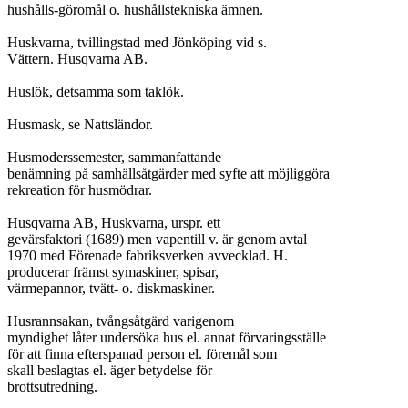
hushålls-göromål o. hushållstekniska ämnen.

Huskvarna, tvillingstad med Jönköping vid s.

Vättern. Husqvarna AB.

Huslök, detsamma som taklök.

Husmask, se Nattsländor.

Husmoderssemester, sammanfattande

benämning på samhällsåtgärder med syfte att möjliggöra

rekreation för husmödrar.

Husqvarna AB, Huskvarna, urspr. ett

gevärsfaktori (1689) men vapentill v. är genom avtal

1970 med Förenade fabriksverken avvecklad. H.

producerar främst symaskiner, spisar,

värmepannor, tvätt- o. diskmaskiner.

Husrannsakan, tvångsåtgärd varigenom

myndighet låter undersöka hus el. annat förvaringsställe

för att finna efterspanad person el. föremål som

skall beslagtas el. äger betydelse för

brottsutredning.
