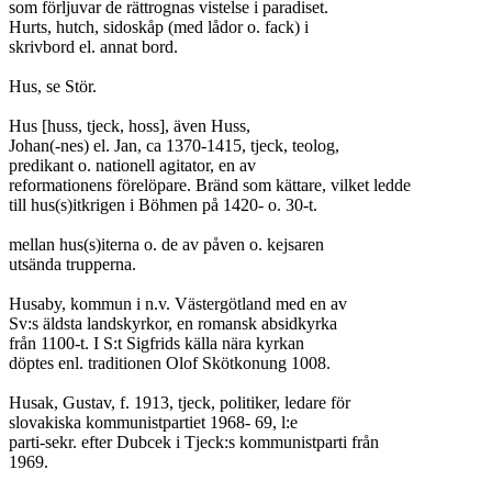
som förljuvar de rättrognas vistelse i paradiset.

Hurts, hutch, sidoskåp (med lådor o. fack) i

skrivbord el. annat bord.

Hus, se Stör.

Hus [huss, tjeck, hoss], även Huss,

Johan(-nes) el. Jan, ca 1370-1415, tjeck, teolog,

predikant o. nationell agitator, en av

reformationens förelöpare. Bränd som kättare, vilket ledde

till hus(s)itkrigen i Böhmen på 1420- o. 30-t.

mellan hus(s)iterna o. de av påven o. kejsaren

utsända trupperna.

Husaby, kommun i n.v. Västergötland med en av

Sv:s äldsta landskyrkor, en romansk absidkyrka

från 1100-t. I S:t Sigfrids källa nära kyrkan

döptes enl. traditionen Olof Skötkonung 1008.

Husak, Gustav, f. 1913, tjeck, politiker, ledare för

slovakiska kommunistpartiet 1968- 69, l:e

parti-sekr. efter Dubcek i Tjeck:s kommunistparti från

1969.
