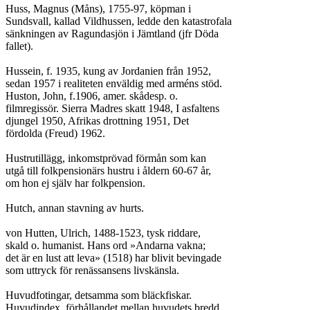
Huss, Magnus (Måns), 1755-97, köpman i

Sundsvall, kallad Vildhussen, ledde den katastrofala

sänkningen av Ragundasjön i Jämtland (jfr Döda

fallet).

Hussein, f. 1935, kung av Jordanien från 1952,

sedan 1957 i realiteten enväldig med arméns stöd.

Huston, John, f.1906, amer. skådesp. o.

filmregissör. Sierra Madres skatt 1948, I asfaltens

djungel 1950, Afrikas drottning 1951, Det

fördolda (Freud) 1962.

Hustrutillägg, inkomstprövad förmån som kan

utgå till folkpensionärs hustru i åldern 60-67 år,

om hon ej själv har folkpension.

Hutch, annan stavning av hurts.

von Hutten, Ulrich, 1488-1523, tysk riddare,

skald o. humanist. Hans ord »Andarna vakna;

det är en lust att leva» (1518) har blivit bevingade

som uttryck för renässansens livskänsla.

Huvudfotingar, detsamma som bläckfiskar.

Huvudindex, förhållandet mellan huvudets bredd
