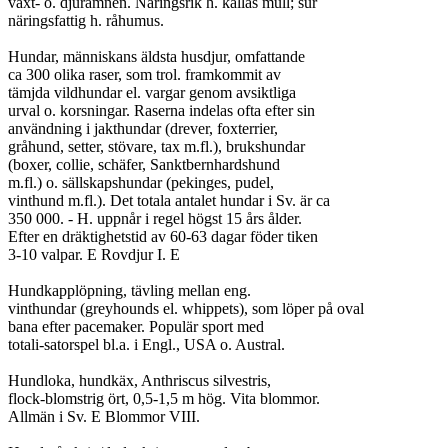
växt- o. djurämnen. Näringsrik h. kallas mull; sur

näringsfattig h. råhumus.

Hundar, människans äldsta husdjur, omfattande

ca 300 olika raser, som trol. framkommit av

tämjda vildhundar el. vargar genom avsiktliga

urval o. korsningar. Raserna indelas ofta efter sin

användning i jakthundar (drever, foxterrier,

gråhund, setter, stövare, tax m.fl.), brukshundar

(boxer, collie, schäfer, Sanktbernhardshund

m.fl.) o. sällskapshundar (pekinges, pudel,

vinthund m.fl.). Det totala antalet hundar i Sv. är ca

350 000. - H. uppnår i regel högst 15 års ålder.

Efter en dräktighetstid av 60-63 dagar föder tiken

3-10 valpar. E Rovdjur I. E

Hundkapplöpning, tävling mellan eng.

vinthundar (greyhounds el. whippets), som löper på oval

bana efter pacemaker. Populär sport med

totali-satorspel bl.a. i Engl., USA o. Austral.

Hundloka, hundkäx, Anthriscus silvestris,

flock-blomstrig ört, 0,5-1,5 m hög. Vita blommor.

Allmän i Sv. E Blommor VIII.
