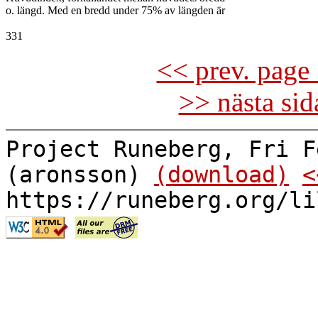
o. längd. Med en bredd under 75% av längden är

<< prev. page 
>> nästa si
Project Runeberg, Fri F
(aronsson)
(download)
<
https://runeberg.org/li