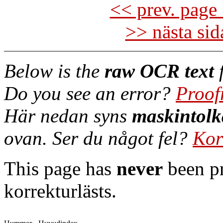
<< prev. page 
>> nästa si
Below is the
raw OCR text
f
Do you see an error?
Proof
Här nedan syns
maskintolk
ovan. Ser du något fel?
Kor
This page has
never
been pr
korrekturlästs.