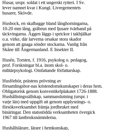
Husar, urspr. soldat i ett ungerskt rytteri. I Sv.

lever namnet kvar i Kungl. Livregementets

husarer, Skövde.

Husbock, en skalbagge bland långhorningarna,

10-20 mm lång, gråbrun med ljusare tvärband på

täckvingarna. Äggen läggs i sprickor i takbjälkar

o.a. virke, där larverna orsakar stora skador

genom att gnaga sönder stockarna. Vanlig från

Skåne till Ångermanland. E Insekter II.

Husén, Torsten, f. 1916, psykolog o. pedagog,

prof. Forskningar bl.a. inom skol- o.

militärpsykologi. Omfattande författarskap.

Husförhör, prästens prövning av

församlingsbor-nas kristendomskunskaper i deras hem.

Obligatorisk genom konventikelplakatet 1726-1888.

Hushållningssällskap, sammanslutning (urspr. i

varje län) med uppgift att genom upplysnings- o.

försöksverksamhet främja jordbruket med

binäringar. Den statsstödda verksamheten övergick

1967 till lantbruksnämnderna.

Hushållslärare, lärare i hemkunskap,
