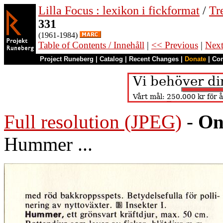
Lilla Focus : lexikon i fickformat
/
Tr
331
(1961-1984)
Table of Contents / Innehåll
|
<< Previous
|
Nex
Project Runeberg
|
Catalog
|
Recent Changes
|
Donate
|
Co
Full resolution (JPEG)
-
On
Hummer ...