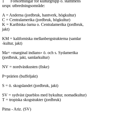
1	Förkortningar för kulturgrupp o. stammens

urspr. utbredningsområde:

A = Anderna (jordbruk, hantverk, högkultur)

C = Centralamerika (jordbruk, högkultur)

K = Karibiska öarna o. Centralamerika (jordbruk,

jakt)

KM = kaliforniska mellanbergstrakterna (samlar

-kultur, jakt)

Ma= »marginal indians» ö. och s. Sydamerika

(jordbruk, jakt, samlarkultur)

NV = nordvästkusten (fiske)

P=prärien (buffeljakt)

S = ö. skogslandet (jordbruk, jakt)

SV = sydväst (pueblos med bykultur, nomadkultur)

T = tropiska skogstrakter (jordbruk)

Pima - Ariz. (SV)
