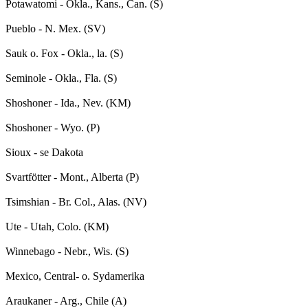
Potawatomi - Okla., Kans., Can. (S)

Pueblo - N. Mex. (SV)

Sauk o. Fox - Okla., la. (S)

Seminole - Okla., Fla. (S)

Shoshoner - Ida., Nev. (KM)

Shoshoner - Wyo. (P)

Sioux - se Dakota

Svartfötter - Mont., Alberta (P)

Tsimshian - Br. Col., Alas. (NV)

Ute - Utah, Colo. (KM)

Winnebago - Nebr., Wis. (S)

Mexico, Central- o. Sydamerika

Araukaner - Arg., Chile (A)
