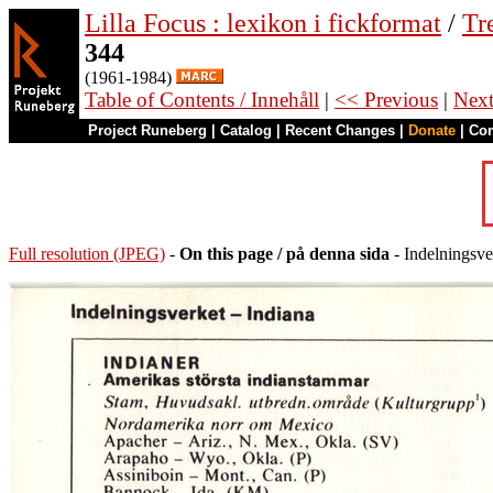
Lilla Focus : lexikon i fickformat
/
Tr
344
(1961-1984)
Table of Contents / Innehåll
|
<< Previous
|
Nex
Project Runeberg
|
Catalog
|
Recent Changes
|
Donate
|
Co
Full resolution (JPEG)
-
On this page / på denna sida
- Indelningsver