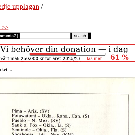
edje upplagan
/
t >>
mments?
|
ket ...