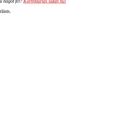
du något fel?
Korrekturläs sidan nu!
lästs.