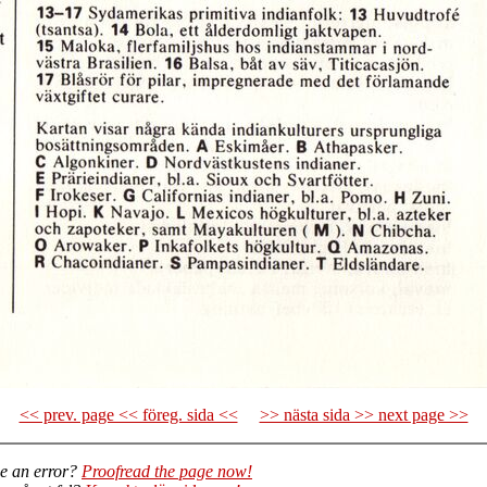
<< prev. page << föreg. sida <<
>> nästa sida >> next page >>
e an error?
Proofread the page now!