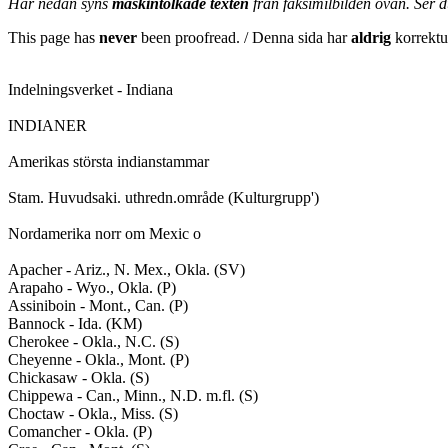
Här nedan syns
maskintolkade texten
från faksimilbilden ovan. Ser 
This page has
never
been proofread. / Denna sida har
aldrig
korrektur
Indelningsverket - Indiana

INDIANER

Amerikas största indianstammar

Stam. Huvudsaki. uthredn.område (Kulturgrupp')

Nordamerika norr om Mexic o

Apacher - Ariz., N. Mex., Okla. (SV)

Arapaho - Wyo., Okla. (P)

Assiniboin - Mont., Can. (P)

Bannock - Ida. (KM)

Cherokee - Okla., N.C. (S)

Cheyenne - Okla., Mont. (P)

Chickasaw - Okla. (S)

Chippewa - Can., Minn., N.D. m.fl. (S)

Choctaw - Okla., Miss. (S)

Comancher - Okla. (P)
