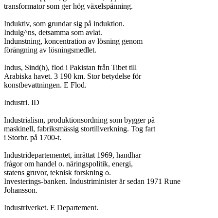
transformator som ger hög växelspänning.

Induktiv, som grundar sig på induktion.

Indulg^ns, detsamma som avlat.

Indunstning, koncentration av lösning genom

förångning av lösningsmedlet.

Indus, Sind(h), flod i Pakistan från Tibet till

Arabiska havet. 3 190 km. Stor betydelse för

konstbevattningen. E Flod.

Industri. ID

Industrialism, produktionsordning som bygger på

maskinell, fabriksmässig stortillverkning. Tog fart

i Storbr. på 1700-t.

Industridepartementet, inrättat 1969, handhar

frågor om handel o. näringspolitik, energi,

statens gruvor, teknisk forskning o.

Investerings-banken. Industriminister är sedan 1971 Rune

Johansson.

Industriverket. E Departement.
