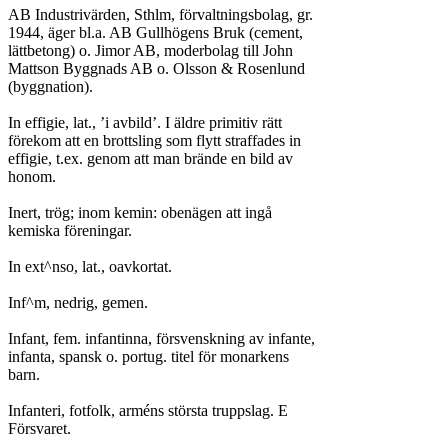
AB Industrivärden, Sthlm, förvaltningsbolag, gr.

1944, äger bl.a. AB Gullhögens Bruk (cement,

lättbetong) o. Jimor AB, moderbolag till John

Mattson Byggnads AB o. Olsson & Rosenlund

(byggnation).

In effigie, lat., ’i avbild’. I äldre primitiv rätt

förekom att en brottsling som flytt straffades in

effigie, t.ex. genom att man brände en bild av

honom.

Inert, trög; inom kemin: obenägen att ingå

kemiska föreningar.

In ext^nso, lat., oavkortat.

Inf^m, nedrig, gemen.

Infant, fem. infantinna, försvenskning av infante,

infanta, spansk o. portug. titel för monarkens

barn.

Infanteri, fotfolk, arméns största truppslag. E

Försvaret.
