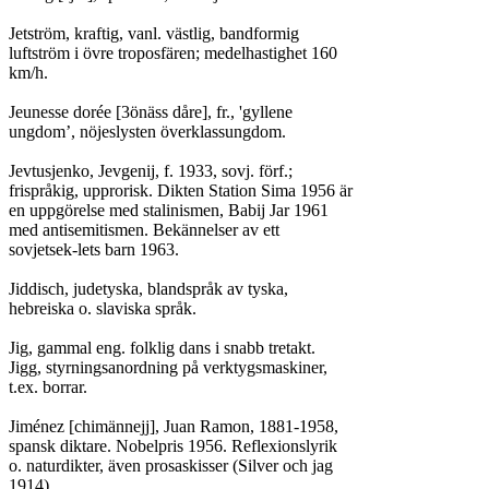
Jetström, kraftig, vanl. västlig, bandformig

luftström i övre troposfären; medelhastighet 160

km/h.

Jeunesse dorée [3önäss dåre], fr., 'gyllene

ungdom’, nöjeslysten överklassungdom.

Jevtusjenko, Jevgenij, f. 1933, sovj. förf.;

frispråkig, upprorisk. Dikten Station Sima 1956 är

en uppgörelse med stalinismen, Babij Jar 1961

med antisemitismen. Bekännelser av ett

sovjetsek-lets barn 1963.

Jiddisch, judetyska, blandspråk av tyska,

hebreiska o. slaviska språk.

Jig, gammal eng. folklig dans i snabb tretakt.

Jigg, styrningsanordning på verktygsmaskiner,

t.ex. borrar.

Jiménez [chimännejj], Juan Ramon, 1881-1958,

spansk diktare. Nobelpris 1956. Reflexionslyrik

o. naturdikter, även prosaskisser (Silver och jag

1914).
