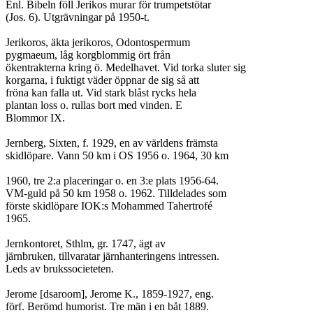
Enl. Bibeln föll Jerikos murar för trumpetstötar

(Jos. 6). Utgrävningar på 1950-t.

Jerikoros, äkta jerikoros, Odontospermum

pygmaeum, låg korgblommig ört från

ökentrakterna kring ö. Medelhavet. Vid torka sluter sig

korgarna, i fuktigt väder öppnar de sig så att

fröna kan falla ut. Vid stark blåst rycks hela

plantan loss o. rullas bort med vinden. E

Blommor IX.

Jernberg, Sixten, f. 1929, en av världens främsta

skidlöpare. Vann 50 km i OS 1956 o. 1964, 30 km

1960, tre 2:a placeringar o. en 3:e plats 1956-64.

VM-guld på 50 km 1958 o. 1962. Tilldelades som

förste skidlöpare IOK:s Mohammed Tahertrofé

1965.

Jernkontoret, Sthlm, gr. 1747, ägt av

järnbruken, tillvaratar järnhanteringens intressen.

Leds av brukssocieteten.

Jerome [dsaroom], Jerome K., 1859-1927, eng.

förf. Berömd humorist. Tre män i en båt 1889.
