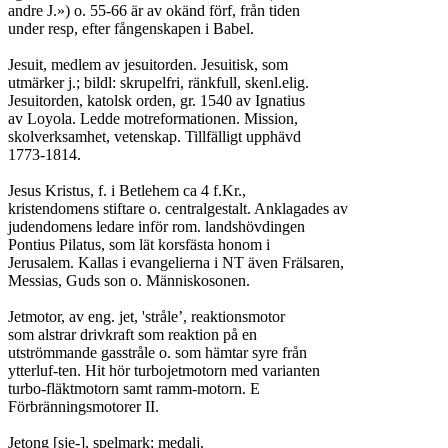
andre J.») o. 55-66 är av okänd förf, från tiden

under resp, efter fångenskapen i Babel.

Jesuit, medlem av jesuitorden. Jesuitisk, som

utmärker j.; bildl: skrupelfri, ränkfull, skenl.elig.

Jesuitorden, katolsk orden, gr. 1540 av Ignatius

av Loyola. Ledde motreformationen. Mission,

skolverksamhet, vetenskap. Tillfälligt upphävd

1773-1814.

Jesus Kristus, f. i Betlehem ca 4 f.Kr.,

kristendomens stiftare o. centralgestalt. Anklagades av

judendomens ledare inför rom. landshövdingen

Pontius Pilatus, som lät korsfästa honom i

Jerusalem. Kallas i evangelierna i NT även Frälsaren,

Messias, Guds son o. Människosonen.

Jetmotor, av eng. jet, 'stråle’, reaktionsmotor

som alstrar drivkraft som reaktion på en

utströmmande gasstråle o. som hämtar syre från

ytterluf-ten. Hit hör turbojetmotorn med varianten

turbo-fläktmotorn samt ramm-motorn. E

Förbränningsmotorer II.

Jetong [sje-], spelmark; medalj.
