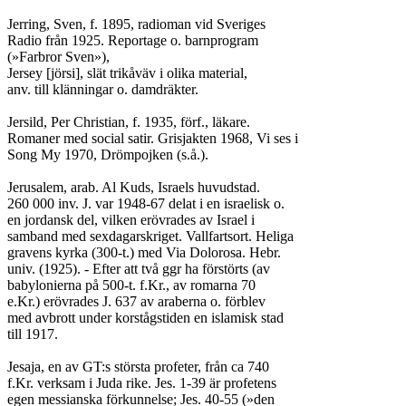
Jerring, Sven, f. 1895, radioman vid Sveriges

Radio från 1925. Reportage o. barnprogram

(»Farbror Sven»),

Jersey [jörsi], slät trikåväv i olika material,

anv. till klänningar o. damdräkter.

Jersild, Per Christian, f. 1935, förf., läkare.

Romaner med social satir. Grisjakten 1968, Vi ses i

Song My 1970, Drömpojken (s.å.).

Jerusalem, arab. Al Kuds, Israels huvudstad.

260 000 inv. J. var 1948-67 delat i en israelisk o.

en jordansk del, vilken erövrades av Israel i

samband med sexdagarskriget. Vallfartsort. Heliga

gravens kyrka (300-t.) med Via Dolorosa. Hebr.

univ. (1925). - Efter att två ggr ha förstörts (av

babylonierna på 500-t. f.Kr., av romarna 70

e.Kr.) erövrades J. 637 av araberna o. förblev

med avbrott under korstågstiden en islamisk stad

till 1917.

Jesaja, en av GT:s största profeter, från ca 740

f.Kr. verksam i Juda rike. Jes. 1-39 är profetens

egen messianska förkunnelse; Jes. 40-55 (»den
