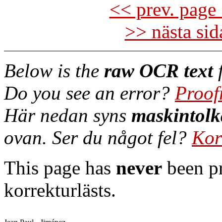
<< prev. page 
>> nästa si
Below is the
raw OCR text
f
Do you see an error?
Proof
Här nedan syns
maskintolk
ovan. Ser du något fel?
Kor
This page has
never
been pr
korrekturlästs.