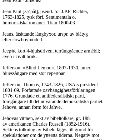
Jean Paul - Jiménez

Jean Paul [3a’pål], pseud. för J.P.F. Richter,

1763-1825, tysk förf. Sentimentala o.

humoristiska romaner. Titan 1800-03.

Jeans, åtsittande långbyxor, urspr. av blåtyg

efter cowboymodell.

Jeep®, kort 4-hjulsdriven, terränggående armébil;

även i civilt bruk.

Jefferson, »Blind Lemon», 1897-1930, amer.

bluessångare med stor repertoar.

Jefferson, Thomas, 1743-1826, USA:s president

1801-09. Författade oavhängighetsförklaringen

1776. Grundade ett antifederalistiskt parti,

föregångare till det nuvarande demokratiska partiet.

Jehova, annan form för Jahve.

Jehovas vittnen, sekt av bibeltolkare, gr. 1881

av amerikanen Charles Russell (1852-1916).

Sektens tolkning av Bibeln läggs till grund för

spekulationer om de yttersta tiderna. Negativ mot
