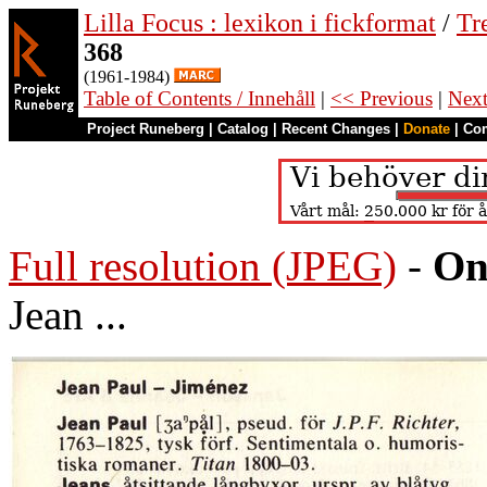
Lilla Focus : lexikon i fickformat
/
Tr
368
(1961-1984)
Table of Contents / Innehåll
|
<< Previous
|
Nex
Project Runeberg
|
Catalog
|
Recent Changes
|
Donate
|
Co
Full resolution (JPEG)
-
On
Jean ...