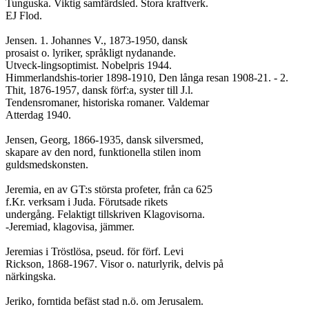
Tunguska. Viktig samfärdsled. Stora kraftverk.

EJ Flod.

Jensen. 1. Johannes V., 1873-1950, dansk

prosaist o. lyriker, språkligt nydanande.

Utveck-lingsoptimist. Nobelpris 1944.

Himmerlandshis-torier 1898-1910, Den långa resan 1908-21. - 2.

Thit, 1876-1957, dansk förf:a, syster till J.l.

Tendensromaner, historiska romaner. Valdemar

Atterdag 1940.

Jensen, Georg, 1866-1935, dansk silversmed,

skapare av den nord, funktionella stilen inom

guldsmedskonsten.

Jeremia, en av GT:s största profeter, från ca 625

f.Kr. verksam i Juda. Förutsade rikets

undergång. Felaktigt tillskriven Klagovisorna.

-Jeremiad, klagovisa, jämmer.

Jeremias i Tröstlösa, pseud. för förf. Levi

Rickson, 1868-1967. Visor o. naturlyrik, delvis på

närkingska.

Jeriko, forntida befäst stad n.ö. om Jerusalem.
