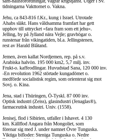
sam-hällsförordningar, vägrar krigstjänst. Utger i Sv.

tidningarna Vakttornet o. Vakna.

Jehu, ca 843-816 f.Kr., kung i Israel. Utrotade

Ahabs släkt. Hans våldsamma framfart har gett

upphov till uttrycket »fara fram som ett jehu».

Jelling, by på Jylland nära Vejle; gravhögar o.

runstenar från vikingatiden, bl.a. Jellingstenen,

rest av Harald Blåtand.

Jemen, även kallat Nordjemen, rep. på s.v.

Arabiska halvön. 195 000 km2, 5,7 milj. inv.

Frukt-o. kaffeodlingar. Huvudstad Sana, 120 000 inv.

-En revolution 1962 störtade kungadömet o.

medförde socialistisk regim, som orienterat sig mot

Sovj. o. Kina.

Jena, stad i Thüringen, Ö-Tyskl. 87 000 inv.

Optisk industri (Zeiss), glasindustri (Jenaglas®),

farmaceutisk industri. Univ. (1558).

Jenisej, flod i Sibirien, utfaller i Ishavet. 4 130

km. Källflod Angara från Mongoliet, som

förenar sig med J. under namnet Övre Tunguska.

Viktiga bifloder: Steniga Tunguska o. Nedre
