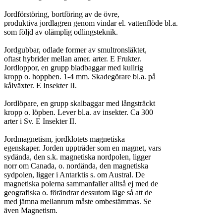
Jordförstöring, bortföring av de övre,

produktiva jordlagren genom vindar el. vattenflöde bl.a.

som följd av olämplig odlingsteknik.

Jordgubbar, odlade former av smultronsläktet,

oftast hybrider mellan amer. arter. E Frukter.

Jordloppor, en grupp bladbaggar med kullrig

kropp o. hoppben. 1-4 mm. Skadegörare bl.a. på

kålväxter. E Insekter II.

Jordlöpare, en grupp skalbaggar med långsträckt

kropp o. löpben. Lever bl.a. av insekter. Ca 300

arter i Sv. E Insekter II.

Jordmagnetism, jordklotets magnetiska

egenskaper. Jorden uppträder som en magnet, vars

sydända, den s.k. magnetiska nordpolen, ligger

norr om Canada, o. nordända, den magnetiska

sydpolen, ligger i Antarktis s. om Austral. De

magnetiska polerna sammanfaller alltså ej med de

geografiska o. förändrar dessutom läge så att de

med jämna mellanrum måste ombestämmas. Se

även Magnetism.
