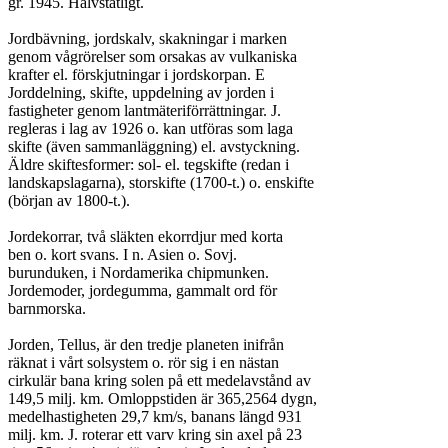
gr. 1945. Halvstatligt.

Jordbävning, jordskalv, skakningar i marken

genom vågrörelser som orsakas av vulkaniska

krafter el. förskjutningar i jordskorpan. E

Jorddelning, skifte, uppdelning av jorden i

fastigheter genom lantmäteriförrättningar. J.

regleras i lag av 1926 o. kan utföras som laga

skifte (även sammanläggning) el. avstyckning.

Äldre skiftesformer: sol- el. tegskifte (redan i

landskapslagarna), storskifte (1700-t.) o. enskifte

(början av 1800-t.).

Jordekorrar, två släkten ekorrdjur med korta

ben o. kort svans. I n. Asien o. Sovj.

burunduken, i Nordamerika chipmunken.

Jordemoder, jordegumma, gammalt ord för

barnmorska.

Jorden, Tellus, är den tredje planeten inifrån

räknat i vårt solsystem o. rör sig i en nästan

cirkulär bana kring solen på ett medelavstånd av

149,5 milj. km. Omloppstiden är 365,2564 dygn,

medelhastigheten 29,7 km/s, banans längd 931

milj. km. J. roterar ett varv kring sin axel på 23
