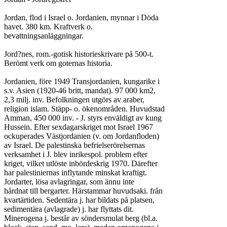
Jordan, flod i Israel o. Jordanien, mynnar i Döda

havet. 380 km. Kraftverk o.

bevattningsanläggningar.

Jord?nes, rom.-gotisk historieskrivare på 500-t.

Berömt verk om goternas historia.

Jordanien, före 1949 Transjordanien, kungarike i

s.v. Asien (1920-46 britt, mandat). 97 000 km2,

2,3 milj. inv. Befolkningen utgörs av araber,

religion islam. Stäpp- o. ökenområden. Huvudstad

Amman, 450 000 inv. - J. styrs enväldigt av kung

Hussein. Efter sexdagarskriget mot Israel 1967

ockuperades Västjordanien (v. om Jordanfloden)

av Israel. De palestinska befrielserörelsernas

verksamhet i J. blev inrikespol. problem efter

kriget, vilket utlöste inbördeskrig 1970. Därefter

har palestiniernas inflytande minskat kraftigt.

Jordarter, lösa avlagringar, som ännu inte

hårdnat till bergarter. Härstammar huvudsaki. från

kvartärtiden. Sedentära j. har bildats på platsen,

sedimentära (avlagrade) j. har flyttats dit.

Minerogena j. består av söndersmulat berg (bl.a.
