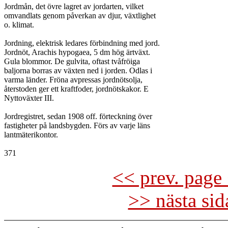
Jordmån, det övre lagret av jordarten, vilket

omvandlats genom påverkan av djur, växtlighet

o. klimat.

Jordning, elektrisk ledares förbindning med jord.

Jordnöt, Arachis hypogaea, 5 dm hög ärtväxt.

Gula blommor. De gulvita, oftast tvåfröiga

baljorna borras av växten ned i jorden. Odlas i

varma länder. Fröna avpressas jordnötsolja,

återstoden ger ett kraftfoder, jordnötskakor. E

Nyttoväxter III.

Jordregistret, sedan 1908 off. förteckning över

fastigheter på landsbygden. Förs av varje läns

lantmäterikontor.

<< prev. page 
>> nästa si