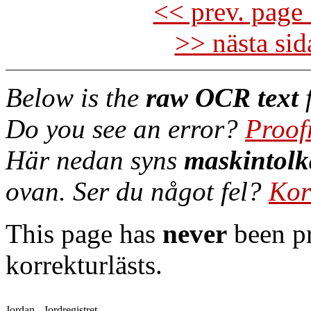
<< prev. page 
>> nästa si
Below is the
raw OCR text
f
Do you see an error?
Proof
Här nedan syns
maskintolk
ovan. Ser du något fel?
Kor
This page has
never
been pr
korrekturlästs.
Jordan - Jordregistret
