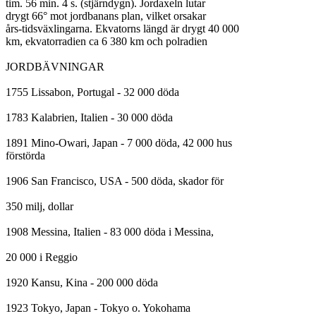
tim. 56 min. 4 s. (stjärndygn). Jordaxeln lutar

drygt 66° mot jordbanans plan, vilket orsakar

års-tidsväxlingarna. Ekvatorns längd är drygt 40 000

km, ekvatorradien ca 6 380 km och polradien

JORDBÄVNINGAR

1755 Lissabon, Portugal - 32 000 döda

1783 Kalabrien, Italien - 30 000 döda

1891 Mino-Owari, Japan - 7 000 döda, 42 000 hus

förstörda

1906 San Francisco, USA - 500 döda, skador för

350 milj, dollar

1908 Messina, Italien - 83 000 döda i Messina,

20 000 i Reggio

1920 Kansu, Kina - 200 000 döda

1923 Tokyo, Japan - Tokyo o. Yokohama
