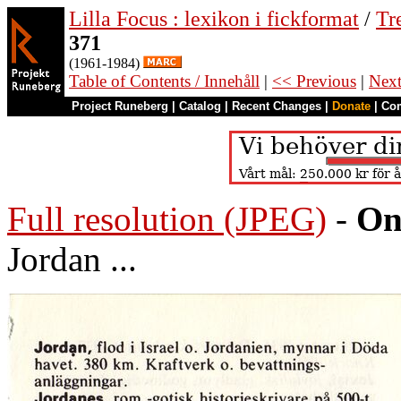
Lilla Focus : lexikon i fickformat
/
Tr
371
(1961-1984)
Table of Contents / Innehåll
|
<< Previous
|
Nex
Project Runeberg
|
Catalog
|
Recent Changes
|
Donate
|
Co
Full resolution (JPEG)
-
On
Jordan ...