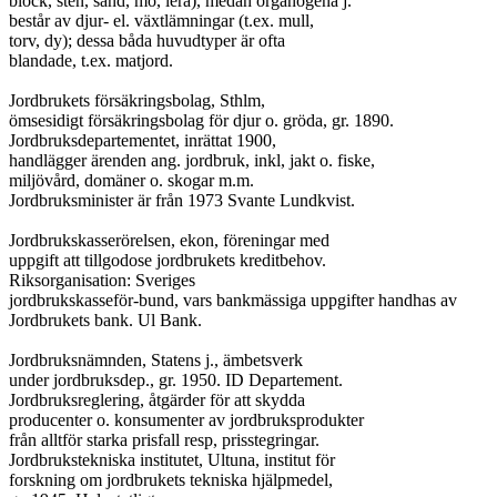
block, sten, sand, mo, lera), medan organogena j.

består av djur- el. växtlämningar (t.ex. mull,

torv, dy); dessa båda huvudtyper är ofta

blandade, t.ex. matjord.

Jordbrukets försäkringsbolag, Sthlm,

ömsesidigt försäkringsbolag för djur o. gröda, gr. 1890.

Jordbruksdepartementet, inrättat 1900,

handlägger ärenden ang. jordbruk, inkl, jakt o. fiske,

miljövård, domäner o. skogar m.m.

Jordbruksminister är från 1973 Svante Lundkvist.

Jordbrukskasserörelsen, ekon, föreningar med

uppgift att tillgodose jordbrukets kreditbehov.

Riksorganisation: Sveriges

jordbrukskasseför-bund, vars bankmässiga uppgifter handhas av

Jordbrukets bank. Ul Bank.

Jordbruksnämnden, Statens j., ämbetsverk

under jordbruksdep., gr. 1950. ID Departement.

Jordbruksreglering, åtgärder för att skydda

producenter o. konsumenter av jordbruksprodukter

från alltför starka prisfall resp, prisstegringar.

Jordbrukstekniska institutet, Ultuna, institut för

forskning om jordbrukets tekniska hjälpmedel,
