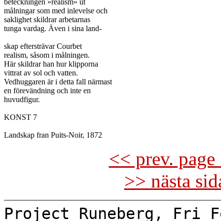
beteckningen »realism» ut

målningar som med inlevelse och

saklighet skildrar arbetarnas

tunga vardag. Även i sina land-

skap eftersträvar Courbet

realism, såsom i målningen.

Här skildrar han hur klipporna

vittrat av sol och vatten.

Vedhuggaren är i detta fall närmast

en förevändning och inte en

huvudfigur.

KONST 7

<< prev. page 
>> nästa si
Project Runeberg, Fri F