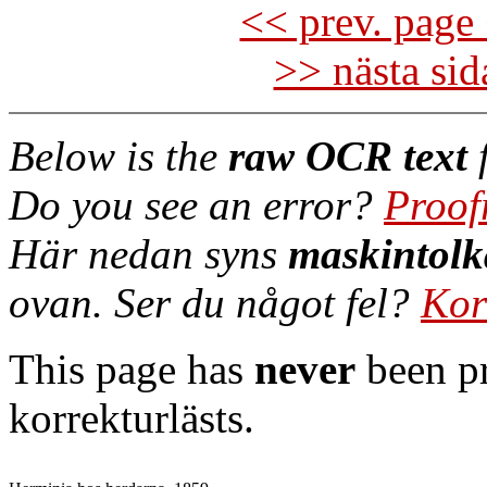
<< prev. page 
>> nästa si
Below is the
raw OCR text
f
Do you see an error?
Proof
Här nedan syns
maskintolk
ovan. Ser du något fel?
Kor
This page has
never
been pr
korrekturlästs.