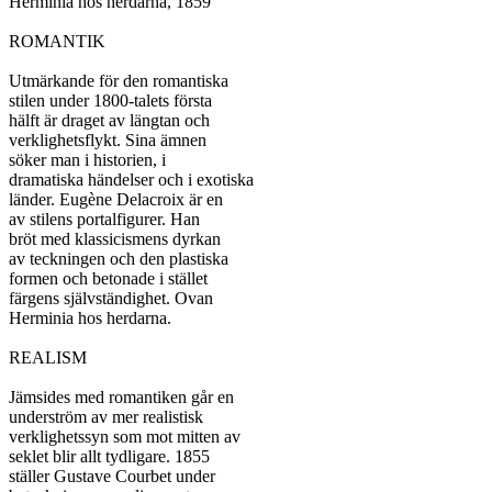
Herminia hos herdarna, 1859

ROMANTIK

Utmärkande för den romantiska

stilen under 1800-talets första

hälft är draget av längtan och

verklighetsflykt. Sina ämnen

söker man i historien, i

dramatiska händelser och i exotiska

länder. Eugène Delacroix är en

av stilens portalfigurer. Han

bröt med klassicismens dyrkan

av teckningen och den plastiska

formen och betonade i stället

färgens självständighet. Ovan

Herminia hos herdarna.

REALISM

Jämsides med romantiken går en

underström av mer realistisk

verklighetssyn som mot mitten av

seklet blir allt tydligare. 1855

ställer Gustave Courbet under
