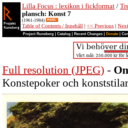
Lilla Focus : lexikon i fickformat
/
Tr
plansch: Konst 7
(1961-1984)
Table of Contents / Innehåll
|
<< Previous
|
Nex
Project Runeberg
|
Catalog
|
Recent Changes
|
Donate
|
Co
Full resolution (JPEG)
-
On
Konstepoker och konststila