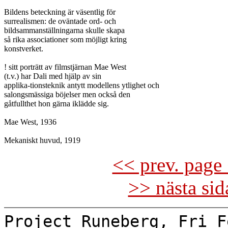
Bildens beteckning är väsentlig för

surrealismen: de oväntade ord- och

bildsammanställningarna skulle skapa

så rika associationer som möjligt kring

konstverket.

! sitt porträtt av filmstjärnan Mae West

(t.v.) har Dali med hjälp av sin

applika-tionsteknik antytt modellens ytlighet och

salongsmässiga böjelser men också den

gåtfullthet hon gärna iklädde sig.

Mae West, 1936

<< prev. page 
>> nästa si
Project Runeberg, Fri F