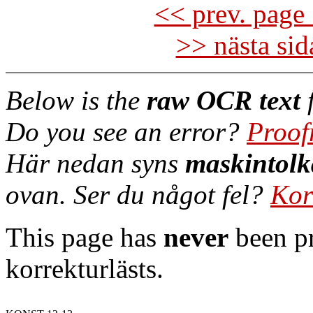
<< prev. page 
>> nästa si
Below is the
raw OCR text
f
Do you see an error?
Proof
Här nedan syns
maskintolk
ovan. Ser du något fel?
Kor
This page has
never
been pr
korrekturlästs.