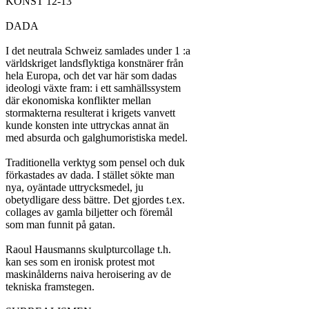
KONST 12-13

DADA

I det neutrala Schweiz samlades under 1 :a

världskriget landsflyktiga konstnärer från

hela Europa, och det var här som dadas

ideologi växte fram: i ett samhällssystem

där ekonomiska konflikter mellan

stormakterna resulterat i krigets vanvett

kunde konsten inte uttryckas annat än

med absurda och galghumoristiska medel.

Traditionella verktyg som pensel och duk

förkastades av dada. I stället sökte man

nya, oyäntade uttrycksmedel, ju

obetydligare dess bättre. Det gjordes t.ex.

collages av gamla biljetter och föremål

som man funnit på gatan.

Raoul Hausmanns skulpturcollage t.h.

kan ses som en ironisk protest mot

maskinålderns naiva heroisering av de

tekniska framstegen.
