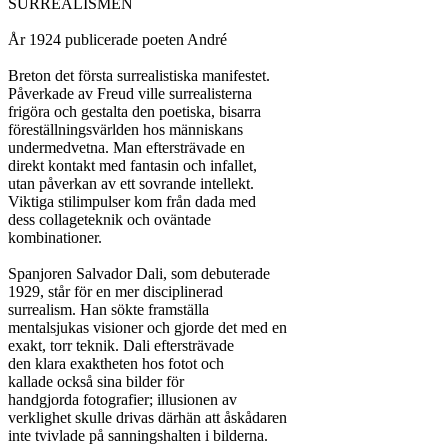
SURREALISMEN

År 1924 publicerade poeten André

Breton det första surrealistiska manifestet.

Påverkade av Freud ville surrealisterna

frigöra och gestalta den poetiska, bisarra

föreställningsvärlden hos människans

undermedvetna. Man eftersträvade en

direkt kontakt med fantasin och infallet,

utan påverkan av ett sovrande intellekt.

Viktiga stilimpulser kom från dada med

dess collageteknik och oväntade

kombinationer.

Spanjoren Salvador Dali, som debuterade

1929, står för en mer disciplinerad

surrealism. Han sökte framställa

mentalsjukas visioner och gjorde det med en

exakt, torr teknik. Dali eftersträvade

den klara exaktheten hos fotot och

kallade också sina bilder för

handgjorda fotografier; illusionen av

verklighet skulle drivas därhän att åskådaren

inte tvivlade på sanningshalten i bilderna.
