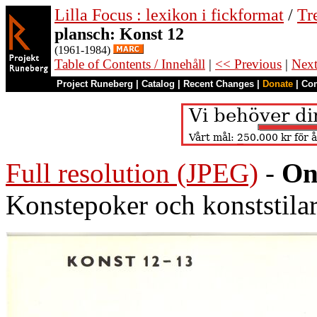
Lilla Focus : lexikon i fickformat
/
Tr
plansch: Konst 12
(1961-1984)
Table of Contents / Innehåll
|
<< Previous
|
Nex
Project Runeberg
|
Catalog
|
Recent Changes
|
Donate
|
Co
Full resolution (JPEG)
-
On
Konstepoker och konststila