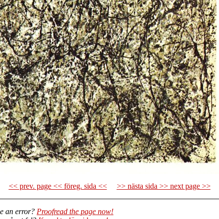
<< prev. page << föreg. sida <<
>> nästa sida >> next page >>
e an error?
Proofread the page now!