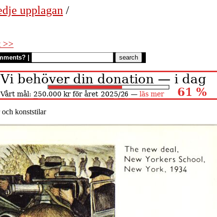
edje upplagan
/
t >>
mments?
|
och konststilar