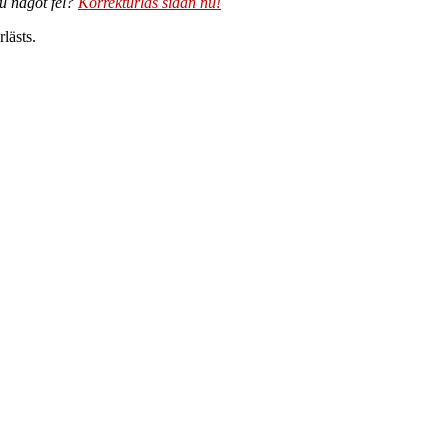
du något fel?
Korrekturläs sidan nu!
lästs.