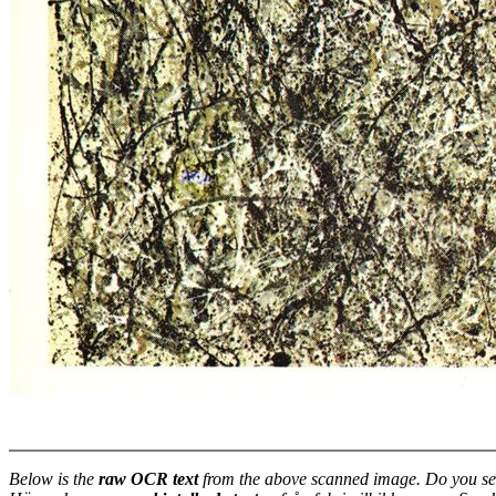
Below is the
raw OCR text
from the above scanned image. Do you se