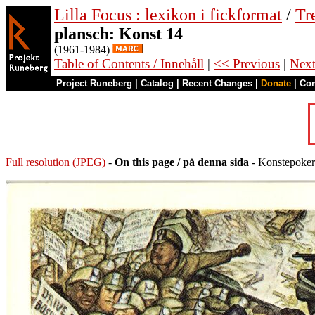
Lilla Focus : lexikon i fickformat
/
Tr
plansch: Konst 14
(1961-1984)
Table of Contents / Innehåll
|
<< Previous
|
Nex
Project Runeberg
|
Catalog
|
Recent Changes
|
Donate
|
Co
Full resolution (JPEG)
-
On this page / på denna sida
- Konstepoker 