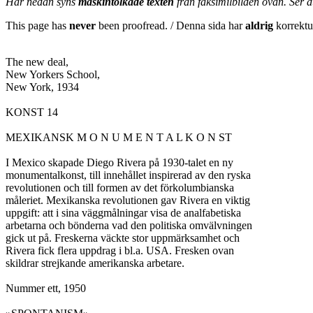
Här nedan syns
maskintolkade texten
från faksimilbilden ovan. Ser 
This page has
never
been proofread. / Denna sida har
aldrig
korrektur
The new deal,

New Yorkers School,

New York, 1934

KONST 14

MEXIKANSK M O N U M E N T A L K O N ST

I Mexico skapade Diego Rivera på 1930-talet en ny

monumentalkonst, till innehållet inspirerad av den ryska

revolutionen och till formen av det förkolumbianska

måleriet. Mexikanska revolutionen gav Rivera en viktig

uppgift: att i sina väggmålningar visa de analfabetiska

arbetarna och bönderna vad den politiska omvälvningen

gick ut på. Freskerna väckte stor uppmärksamhet och

Rivera fick flera uppdrag i bl.a. USA. Fresken ovan

skildrar strejkande amerikanska arbetare.

Nummer ett, 1950
