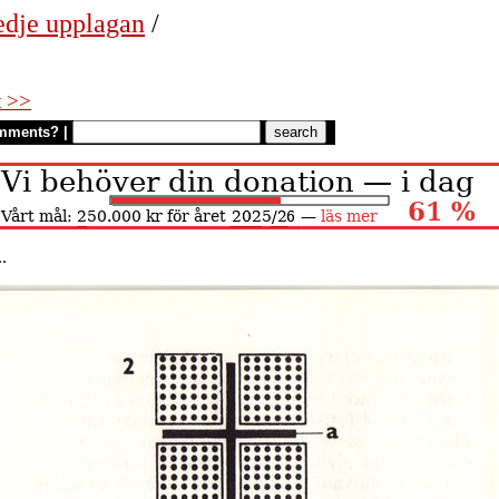
edje upplagan
/
t >>
mments?
|
.