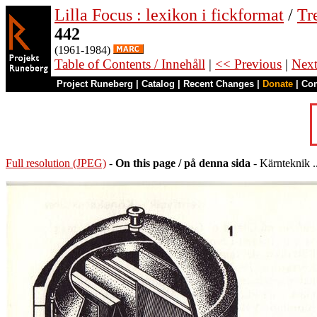
Lilla Focus : lexikon i fickformat
/
Tr
442
(1961-1984)
Table of Contents / Innehåll
|
<< Previous
|
Nex
Project Runeberg
|
Catalog
|
Recent Changes
|
Donate
|
Co
Full resolution (JPEG)
-
On this page / på denna sida
- Kärnteknik ..