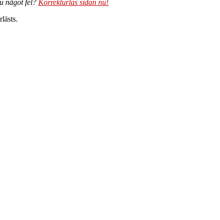
du något fel?
Korrekturläs sidan nu!
lästs.