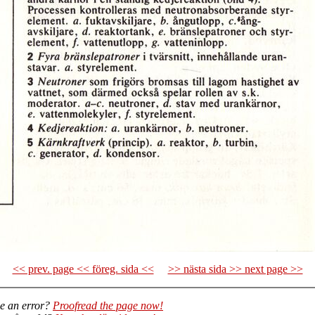
<< prev. page << föreg. sida <<
>> nästa sida >> next page >>
e an error?
Proofread the page now!