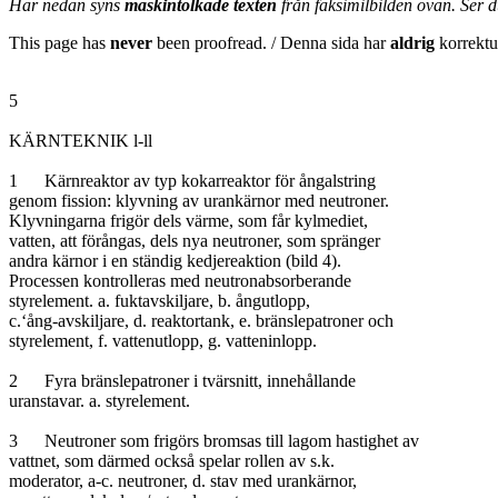
Här nedan syns
maskintolkade texten
från faksimilbilden ovan. Ser 
This page has
never
been proofread. / Denna sida har
aldrig
korrektur
5

KÄRNTEKNIK l-ll

1	Kärnreaktor av typ kokarreaktor för ångalstring

genom fission: klyvning av urankärnor med neutroner.

Klyvningarna frigör dels värme, som får kylmediet,

vatten, att förångas, dels nya neutroner, som spränger

andra kärnor i en ständig kedjereaktion (bild 4).

Processen kontrolleras med neutronabsorberande

styrelement. a. fuktavskiljare, b. ångutlopp,

c.‘ång-avskiljare, d. reaktortank, e. bränslepatroner och

styrelement, f. vattenutlopp, g. vatteninlopp.

2	Fyra bränslepatroner i tvärsnitt, innehållande

uranstavar. a. styrelement.

3	Neutroner som frigörs bromsas till lagom hastighet av

vattnet, som därmed också spelar rollen av s.k.

moderator, a-c. neutroner, d. stav med urankärnor,
