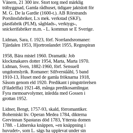
Vänern, 21 300 inv. Stort torg med märklig

träbyggnad, Gamla rådhuset, tidigare jaktslott för

M. G. De la Gardie (1600-t.). AB Rörstrands

Porslinsfabriker, L:s mek. verkstad (SKF),

plastfabrik (PLM), sågblads-, verktygs-,

snickerifabriker m.m. - L. kommun se E Sverige.

Lidman, Sara, f. 1923, förf. Norrlandsromaner:

Tjärdalen 1953, Hjortronlandet 1955, Regnspiran

1958, Bära mistel 1960. Dramatik: Job

klockmakares dotter 1954, Marta, Marta 1970.

Lidman, Sven, 1882-1960, förf. Sensuell

ungdomslyrik. Romaner: Silfverstååhl, 5 band

1910-13, Huset med de gamla fröknarna 1918,

Såsom genom eld 1920. Predikant i pingströrelsen

(Filadelfia) 1921-48, många predikosamlingar.

Fyra memoarvolymer, inledda med Gossen i

grottan 1952.

Lidner, Bengt, 1757-93, skald, förromantiker.

Bohemiskt liv. Operan Medea 1784, dikterna

Grevinnan Spastaras död 1783, Yttersta domen

1788. - Lidnerska knäppen, »en knäppning i

huvudet», som L. sägs ha upplevat under sin
