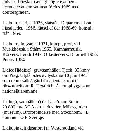
univ. el. högskola avlagt högre examen,

licentiatexamen; sammanfördes 1969 med

doktorsgraden.

Lidbom, Carl, f. 1926, statsråd. Departementsråd

i justitiedep. 1966, rättschef där 1968-69, konsult

från 1969.

Lidholm, Ingvar, f. 1921, komp., prof, vid

Musikhögsk. i Sthlm 1965. Kammarmusik.

Körverk: Laudi 1947. Orkesterverk: Ritornell 1956,

Poesis 1964.

Lidice [lidditse], gruvsamhälle i Tjeck. 35 km v.

om Prag. Utplånades av tyskarna 10 juni 1942

som repressalieåtgärd för attentatet mot tf

riks-protektorn R. Heydrich. Återuppbyggt som

nationellt äreminne.

Lidingö, samhälle på ön L. n.ö. om Sthlm,

29 800 inv. AGA o.a. industrier; Millesgården

(museum). Broförbindelse med Stockholm. - L.

kommun se E Sverige.

Lidköping, industriort i n. Västergötland vid
