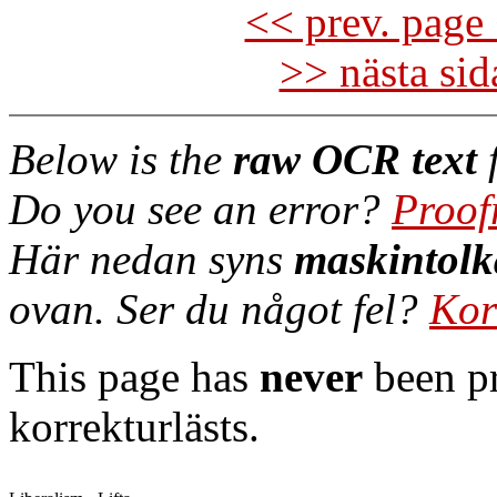
<< prev. page 
>> nästa si
Below is the
raw OCR text
f
Do you see an error?
Proof
Här nedan syns
maskintolk
ovan. Ser du något fel?
Kor
This page has
never
been pr
korrekturlästs.