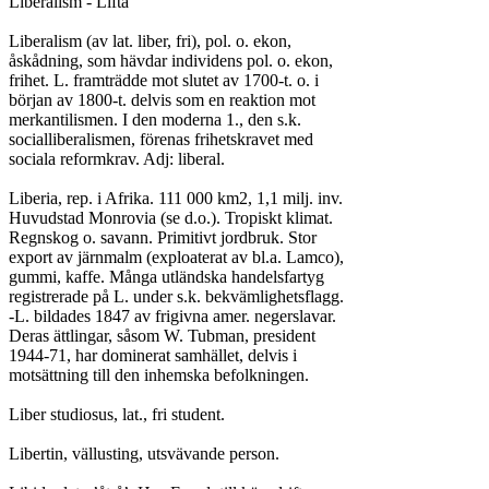
Liberalism - Lifta

Liberalism (av lat. liber, fri), pol. o. ekon,

åskådning, som hävdar individens pol. o. ekon,

frihet. L. framträdde mot slutet av 1700-t. o. i

början av 1800-t. delvis som en reaktion mot

merkantilismen. I den moderna 1., den s.k.

socialliberalismen, förenas frihetskravet med

sociala reformkrav. Adj: liberal.

Liberia, rep. i Afrika. 111 000 km2, 1,1 milj. inv.

Huvudstad Monrovia (se d.o.). Tropiskt klimat.

Regnskog o. savann. Primitivt jordbruk. Stor

export av järnmalm (exploaterat av bl.a. Lamco),

gummi, kaffe. Många utländska handelsfartyg

registrerade på L. under s.k. bekvämlighetsflagg.

-L. bildades 1847 av frigivna amer. negerslavar.

Deras ättlingar, såsom W. Tubman, president

1944-71, har dominerat samhället, delvis i

motsättning till den inhemska befolkningen.

Liber studiosus, lat., fri student.

Libertin, vällusting, utsvävande person.
