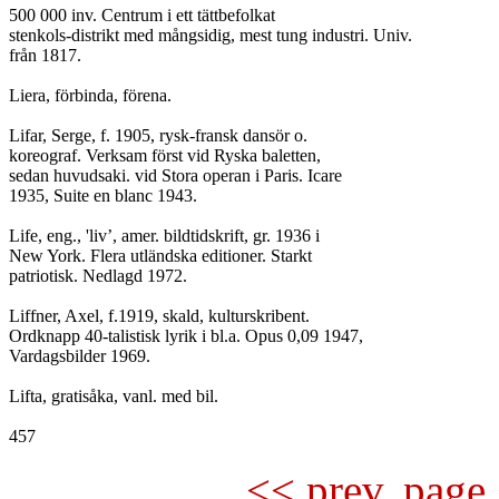
500 000 inv. Centrum i ett tättbefolkat

stenkols-distrikt med mångsidig, mest tung industri. Univ.

från 1817.

Liera, förbinda, förena.

Lifar, Serge, f. 1905, rysk-fransk dansör o.

koreograf. Verksam först vid Ryska baletten,

sedan huvudsaki. vid Stora operan i Paris. Icare

1935, Suite en blanc 1943.

Life, eng., 'liv’, amer. bildtidskrift, gr. 1936 i

New York. Flera utländska editioner. Starkt

patriotisk. Nedlagd 1972.

Liffner, Axel, f.1919, skald, kulturskribent.

Ordknapp 40-talistisk lyrik i bl.a. Opus 0,09 1947,

Vardagsbilder 1969.

Lifta, gratisåka, vanl. med bil.

<< prev. page 