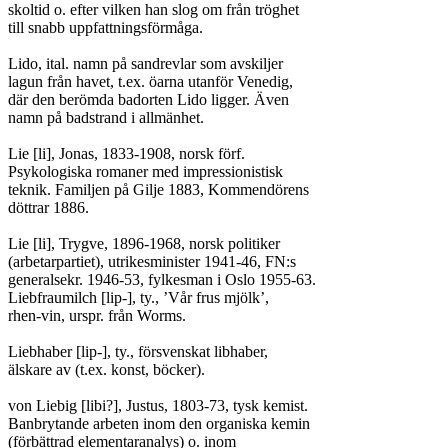
skoltid o. efter vilken han slog om från tröghet

till snabb uppfattningsförmåga.

Lido, ital. namn på sandrevlar som avskiljer

lagun från havet, t.ex. öarna utanför Venedig,

där den berömda badorten Lido ligger. Även

namn på badstrand i allmänhet.

Lie [li], Jonas, 1833-1908, norsk förf.

Psykologiska romaner med impressionistisk

teknik. Familjen på Gilje 1883, Kommendörens

döttrar 1886.

Lie [li], Trygve, 1896-1968, norsk politiker

(arbetarpartiet), utrikesminister 1941-46, FN:s

generalsekr. 1946-53, fylkesman i Oslo 1955-63.

Liebfraumilch [lip-], ty., ’Vår frus mjölk’,

rhen-vin, urspr. från Worms.

Liebhaber [lip-], ty., försvenskat libhaber,

älskare av (t.ex. konst, böcker).

von Liebig [libi?], Justus, 1803-73, tysk kemist.

Banbrytande arbeten inom den organiska kemin

(förbättrad elementaranalys) o. inom
