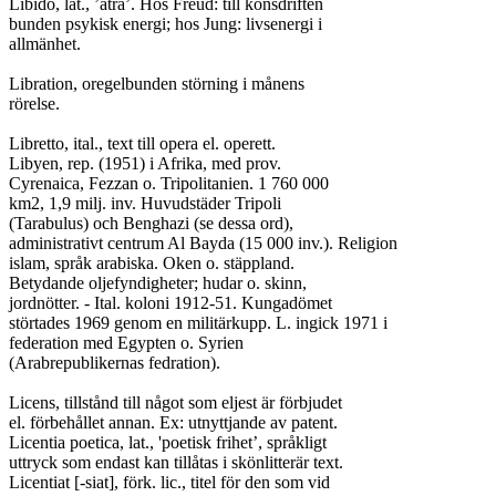
Libido, lat., ’åtrå’. Hos Freud: till könsdriften

bunden psykisk energi; hos Jung: livsenergi i

allmänhet.

Libration, oregelbunden störning i månens

rörelse.

Libretto, ital., text till opera el. operett.

Libyen, rep. (1951) i Afrika, med prov.

Cyrenaica, Fezzan o. Tripolitanien. 1 760 000

km2, 1,9 milj. inv. Huvudstäder Tripoli

(Tarabulus) och Benghazi (se dessa ord),

administrativt centrum Al Bayda (15 000 inv.). Religion

islam, språk arabiska. Oken o. stäppland.

Betydande oljefyndigheter; hudar o. skinn,

jordnötter. - Ital. koloni 1912-51. Kungadömet

störtades 1969 genom en militärkupp. L. ingick 1971 i

federation med Egypten o. Syrien

(Arabrepublikernas fedration).

Licens, tillstånd till något som eljest är förbjudet

el. förbehållet annan. Ex: utnyttjande av patent.

Licentia poetica, lat., 'poetisk frihet’, språkligt

uttryck som endast kan tillåtas i skönlitterär text.

Licentiat [-siat], förk. lic., titel för den som vid
