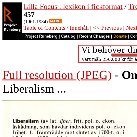
Lilla Focus : lexikon i fickformat
/
Tr
457
(1961-1984)
Table of Contents / Innehåll
|
<< Previous
|
Nex
Project Runeberg
|
Catalog
|
Recent Changes
|
Donate
|
Co
Full resolution (JPEG)
-
On
Liberalism ...