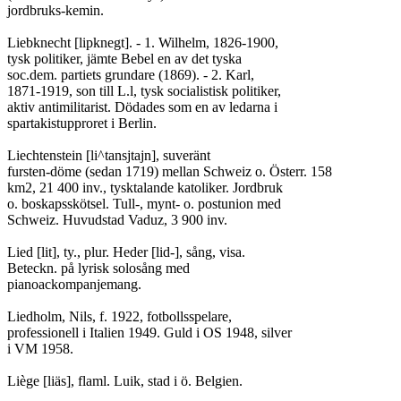
jordbruks-kemin.

Liebknecht [lipknegt]. - 1. Wilhelm, 1826-1900,

tysk politiker, jämte Bebel en av det tyska

soc.dem. partiets grundare (1869). - 2. Karl,

1871-1919, son till L.l, tysk socialistisk politiker,

aktiv antimilitarist. Dödades som en av ledarna i

spartakistupproret i Berlin.

Liechtenstein [li^tansjtajn], suveränt

fursten-döme (sedan 1719) mellan Schweiz o. Österr. 158

km2, 21 400 inv., tysktalande katoliker. Jordbruk

o. boskapsskötsel. Tull-, mynt- o. postunion med

Schweiz. Huvudstad Vaduz, 3 900 inv.

Lied [lit], ty., plur. Heder [lid-], sång, visa.

Beteckn. på lyrisk solosång med

pianoackompanjemang.

Liedholm, Nils, f. 1922, fotbollsspelare,

professionell i Italien 1949. Guld i OS 1948, silver

i VM 1958.

Liège [liäs], flaml. Luik, stad i ö. Belgien.
