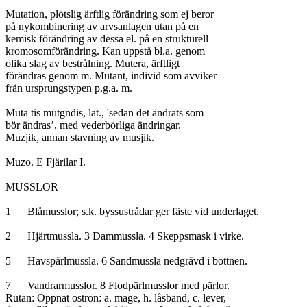
Mutation, plötslig ärftlig förändring som ej beror

på nykombinering av arvsanlagen utan på en

kemisk förändring av dessa el. på en strukturell

kromosomförändring. Kan uppstå bl.a. genom

olika slag av bestrålning. Mutera, ärftligt

förändras genom m. Mutant, individ som avviker

från ursprungstypen p.g.a. m.

Muta tis mutgndis, lat., 'sedan det ändrats som

bör ändras’, med vederbörliga ändringar.

Muzjik, annan stavning av musjik.

Muzo. E Fjärilar I.

MUSSLOR

1	Blåmusslor; s.k. byssustrådar ger fäste vid underlaget.

2	Hjärtmussla. 3 Dammussla. 4 Skeppsmask i virke.

5	Havspärlmussla. 6 Sandmussla nedgrävd i bottnen.

7	Vandrarmusslor. 8 Flodpärlmusslor med pärlor.

Rutan: Öppnat ostron: a. mage, h. låsband, c. lever,
