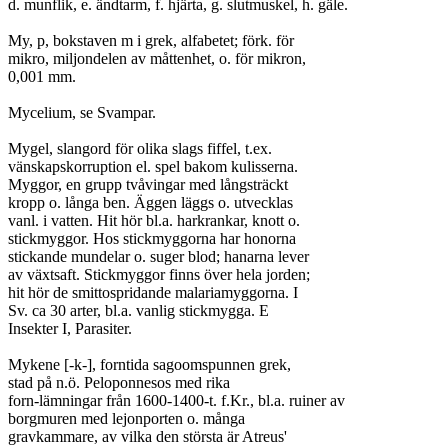
d. munflik, e. ändtarm, f. hjärta, g. slutmuskel, h. gäle.

My, p, bokstaven m i grek, alfabetet; förk. för

mikro, miljondelen av måttenhet, o. för mikron,

0,001 mm.

Mycelium, se Svampar.

Mygel, slangord för olika slags fiffel, t.ex.

vänskapskorruption el. spel bakom kulisserna.

Myggor, en grupp tvåvingar med långsträckt

kropp o. långa ben. Äggen läggs o. utvecklas

vanl. i vatten. Hit hör bl.a. harkrankar, knott o.

stickmyggor. Hos stickmyggorna har honorna

stickande mundelar o. suger blod; hanarna lever

av växtsaft. Stickmyggor finns över hela jorden;

hit hör de smittospridande malariamyggorna. I

Sv. ca 30 arter, bl.a. vanlig stickmygga. E

Insekter I, Parasiter.

Mykene [-k-], forntida sagoomspunnen grek,

stad på n.ö. Peloponnesos med rika

forn-lämningar från 1600-1400-t. f.Kr., bl.a. ruiner av

borgmuren med lejonporten o. många

gravkammare, av vilka den största är Atreus'
