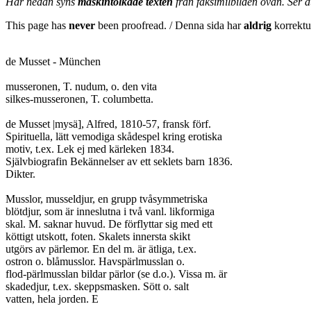
Här nedan syns
maskintolkade texten
från faksimilbilden ovan. Ser 
This page has
never
been proofread. / Denna sida har
aldrig
korrektur
de Musset - München

musseronen, T. nudum, o. den vita

silkes-musseronen, T. columbetta.

de Musset |mysä], Alfred, 1810-57, fransk förf.

Spirituella, lätt vemodiga skådespel kring erotiska

motiv, t.ex. Lek ej med kärleken 1834.

Självbiografin Bekännelser av ett seklets barn 1836.

Dikter.

Musslor, musseldjur, en grupp tvåsymmetriska

blötdjur, som är inneslutna i två vanl. likformiga

skal. M. saknar huvud. De förflyttar sig med ett

köttigt utskott, foten. Skalets innersta skikt

utgörs av pärlemor. En del m. är ätliga, t.ex.

ostron o. blåmusslor. Havspärlmusslan o.

flod-pärlmusslan bildar pärlor (se d.o.). Vissa m. är

skadedjur, t.ex. skeppsmasken. Sött o. salt

vatten, hela jorden. E
