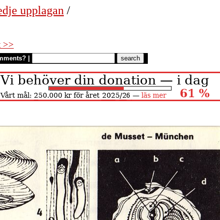
edje upplagan
/
t >>
mments?
|