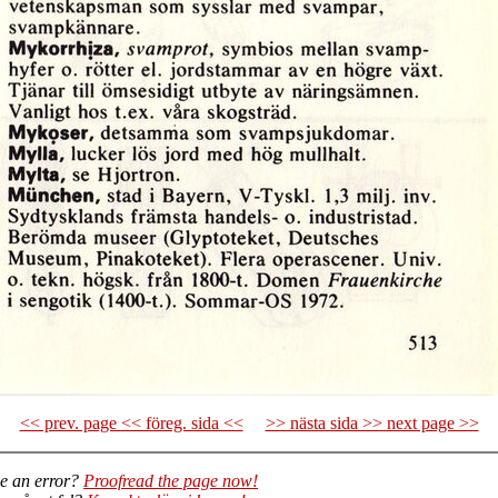
<< prev. page << föreg. sida <<
>> nästa sida >> next page >>
e an error?
Proofread the page now!