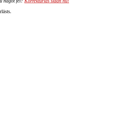
du något fel?
Korrekturläs sidan nu!
lästs.