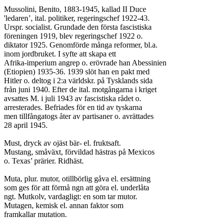
Mussolini, Benito, 1883-1945, kallad II Duce

'ledaren’, ital. politiker, regeringschef 1922-43.

Urspr. socialist. Grundade den första fascistiska

föreningen 1919, blev regeringschef 1922 o.

diktator 1925. Genomförde många reformer, bl.a.

inom jordbruket. I syfte att skapa ett

Afrika-imperium angrep o. erövrade han Abessinien

(Etiopien) 1935-36. 1939 slöt han en pakt med

Hitler o. deltog i 2:a världskr. på Tysklands sida

från juni 1940. Efter de ital. motgångarna i kriget

avsattes M. i juli 1943 av fascistiska rådet o.

arresterades. Befriades för en tid av tyskarna

men tillfångatogs åter av partisaner o. avrättades

28 april 1945.

Must, dryck av ojäst bär- el. fruktsaft.

Mustang, småväxt, förvildad hästras på Mexicos

o. Texas’ prärier. Ridhäst.

Muta, plur. mutor, otillbörlig gåva el. ersättning

som ges för att förmå ngn att göra el. underlåta

ngt. Mutkolv, vardagligt: en som tar mutor.

Mutagen, kemisk el. annan faktor som

framkallar mutation.
