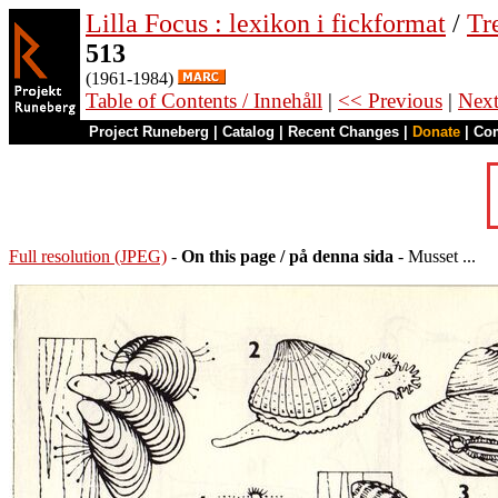
Lilla Focus : lexikon i fickformat
/
Tr
513
(1961-1984)
Table of Contents / Innehåll
|
<< Previous
|
Nex
Project Runeberg
|
Catalog
|
Recent Changes
|
Donate
|
Co
Full resolution (JPEG)
-
On this page / på denna sida
- Musset ...