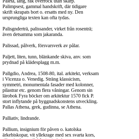
Paletå, lång, rak överrock utan skärp.

Palimpsest, gammal handskrift, där tidigare

skrift skrapats bort o. ersatts med ny. Den

ursprungliga texten kan ofta tydas.

Palisgnderträ, palissander, virket från rosenträ;

även detsamma som jakaranda.

Palissad, pålverk, försvarsverk av pålar.

Paljett, liten, tunn, blänkande skiva, anv. som

prydnad på klädesplagg m.m.

Pallgdio, Andrea, 1508-80, ital. arkitekt, verksam

i Vicenza o. Venedig. Sträng klassicism,

symmetri, monumentala fasader med kolonner,

pilastrar etc. genom flera våningar. Genom sin

lärobok Fyra böcker om arkitektur 1570 fick P.

stort inflytande på byggnadskonstens utveckling.

Pallas Athena, grek, gudinna, se Athena.

Palliativ, lindrande.

Pallium, insignium för påven o. katolska

ärkebiskopar, vit yllekrage med sex svarta kors,
