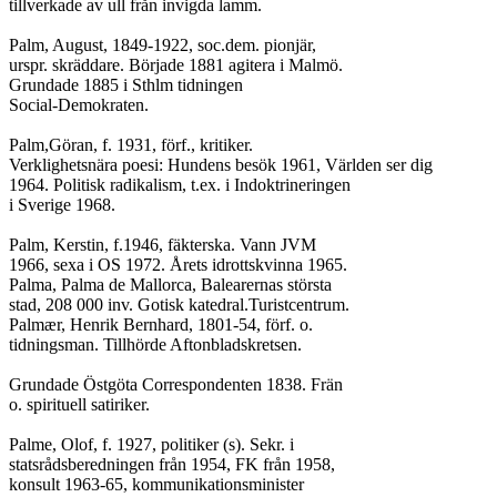
tillverkade av ull från invigda lamm.

Palm, August, 1849-1922, soc.dem. pionjär,

urspr. skräddare. Började 1881 agitera i Malmö.

Grundade 1885 i Sthlm tidningen

Social-Demokraten.

Palm,Göran, f. 1931, förf., kritiker.

Verklighetsnära poesi: Hundens besök 1961, Världen ser dig

1964. Politisk radikalism, t.ex. i Indoktrineringen

i Sverige 1968.

Palm, Kerstin, f.1946, fäkterska. Vann JVM

1966, sexa i OS 1972. Årets idrottskvinna 1965.

Palma, Palma de Mallorca, Balearernas största

stad, 208 000 inv. Gotisk katedral.Turistcentrum.

Palmær, Henrik Bernhard, 1801-54, förf. o.

tidningsman. Tillhörde Aftonbladskretsen.

Grundade Östgöta Correspondenten 1838. Frän

o. spirituell satiriker.

Palme, Olof, f. 1927, politiker (s). Sekr. i

statsrådsberedningen från 1954, FK från 1958,

konsult 1963-65, kommunikationsminister
