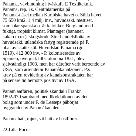
Panama, vävbindning i tvåskaft. E Textilteknik.

Panama, rep. i s. Centralamerika på

Panamä-näset mellan Karibiska havet o. Stilla havet.

75 650 km2, 1,4 milj, inv., huvudsaki. mestiser,

som talar spanska o. är katoliker. Bergland med

fuktigt, tropiskt klimat. Plantager (bananer,

kakao m.m.), skogsbruk. Stor handelsflotta av

huvudsaki. utländska fartyg registrerade på P.

bl.a. av skatteskäl. Huvudstad Panama (gr.

1519), 412 000 inv. - P. koloniserades av

Spanien, övergick till Colombia 1821, blev

självständigt 1903, men har därefter varit beroende av

USA, som arrenderar Panamåkanalzonen. P:s

krav på en revidering av kanalzonstraktaten har

på senare tid bemötts positivt av USA.

Panam aaffären, politisk skandal i Frankr.

1892-93 i samband med likvidationen av det

bolag som under F. de Lesseps påbörjat

byggandet av Panamåkanalen.

Panamahatt, mjuk, vit hatt av bastfibrer.

22-Lilla Focus
