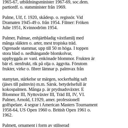
1965-67, utbildningsminister 1967-69, soc.dem.

partiordf. o. statsminister från 1969.

Palme, Ulf, f. 1920, skådesp. o. regissör. Vid

Dramaten 1945-49 o. från 1954. Filmer: Fröken

Julie 1951, Kvinnodröm 1954.

Palmer, Palmae, enhjärtbladig växtfamilj med

många släkten o. arter, mest tropiska träd.

Ogrenade stammar, upp till 50 m höga. I toppen

stora blad o. nedhängande blomkolvar,

uppbyggda av vanl. enkönade blommor. Frukten är

bär el. stenfrukt, rik på olja o. äggvita. Förutom

frukter, virke o. fibrer lämnar p. palmvax från

stamytan, stärkelse ur märgen, sockerhaltig saft

(jäses till palmvin) m.m. Särsk. betydelsefull är

kokospalmen. Många p. är prydnadsväxter. E

Blommor III, Nyttoväxter III, Träd III, IV, VI.

Palmer, Arnold, f.1929, amer. professionell

golfspelare. 4 segrar i American Masters Tournament

1958-64, US Open 1960 o. British Open 1961 o.

1962.

Palmett, ornament i form av stiliserad
