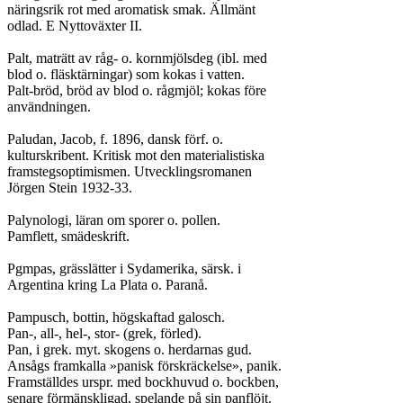
näringsrik rot med aromatisk smak. Ällmänt

odlad. E Nyttoväxter II.

Palt, maträtt av råg- o. kornmjölsdeg (ibl. med

blod o. fläsktärningar) som kokas i vatten.

Palt-bröd, bröd av blod o. rågmjöl; kokas före

användningen.

Paludan, Jacob, f. 1896, dansk förf. o.

kulturskribent. Kritisk mot den materialistiska

framstegsoptimismen. Utvecklingsromanen

Jörgen Stein 1932-33.

Palynologi, läran om sporer o. pollen.

Pamflett, smädeskrift.

Pgmpas, grässlätter i Sydamerika, särsk. i

Argentina kring La Plata o. Paranå.

Pampusch, bottin, högskaftad galosch.

Pan-, all-, hel-, stor- (grek, förled).

Pan, i grek. myt. skogens o. herdarnas gud.

Ansågs framkalla »panisk förskräckelse», panik.

Framställdes urspr. med bockhuvud o. bockben,

senare förmänskligad, spelande på sin panflöjt.
