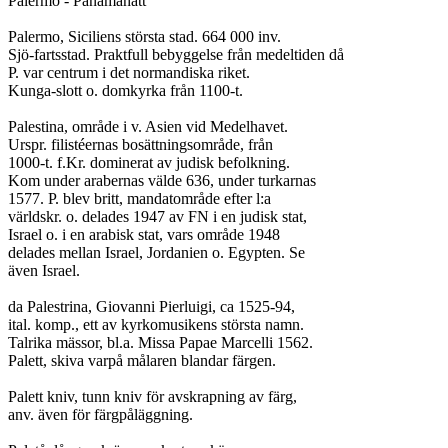
Palermo - Panamahatt

Palermo, Siciliens största stad. 664 000 inv.

Sjö-fartsstad. Praktfull bebyggelse från medeltiden då

P. var centrum i det normandiska riket.

Kunga-slott o. domkyrka från 1100-t.

Palestina, område i v. Asien vid Medelhavet.

Urspr. filistéernas bosättningsområde, från

1000-t. f.Kr. dominerat av judisk befolkning.

Kom under arabernas välde 636, under turkarnas

1577. P. blev britt, mandatområde efter l:a

världskr. o. delades 1947 av FN i en judisk stat,

Israel o. i en arabisk stat, vars område 1948

delades mellan Israel, Jordanien o. Egypten. Se

även Israel.

da Palestrina, Giovanni Pierluigi, ca 1525-94,

ital. komp., ett av kyrkomusikens största namn.

Talrika mässor, bl.a. Missa Papae Marcelli 1562.

Palett, skiva varpå målaren blandar färgen.

Palett kniv, tunn kniv för avskrapning av färg,

anv. även för färgpåläggning.
