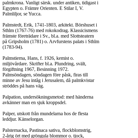
palmkrona. Vanligt särsk. under antiken, tidigast i

Egypten o. Främre Orienten. E Stilar I, V.

Palmliljor, se Yucca.

Palmstedt, Erik, 1741-1803, arkitekt. Börshuset i

Sthlm (1767-76) med rokokodrag. Klassicismens

främste företrädare i Sv., bl.a. med Slottsteatern

på Gripsholm (1781) o. Arvfurstens palats i Sthlm

(1783-94).

Palmstierna, Hans, f. 1926, kemist o.

miljövårdare. Skrifter bl.a. Plundring, svält,

förgiftning 1967, Besinning 1972.

Palmsöndagen, söndagen före påsk, firas till

minne av Jesu intåg i Jerusalem, då palmkvistar

ströddes på hans väg.

Palpation, undersökningsmetod: med händerna

avkänner man en sjuk kroppsdel.

Palper, utskott från mundelarna hos de flesta

leddjur. Känselorgan.

Palsternacka, Pastinaca sativa, flockblomstrig,

2-årig ört med gröngula blommor o. tjock,
