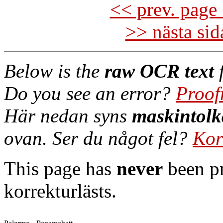
<< prev. page 
>> nästa si
Below is the
raw OCR text
f
Do you see an error?
Proof
Här nedan syns
maskintolk
ovan. Ser du något fel?
Kor
This page has
never
been pr
korrekturlästs.