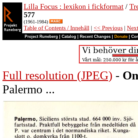
Lilla Focus : lexikon i fickformat
/
Tr
577
(1961-1984)
Table of Contents / Innehåll
|
<< Previous
|
Nex
Project Runeberg
|
Catalog
|
Recent Changes
|
Donate
|
Co
Full resolution (JPEG)
-
On
Palermo ...