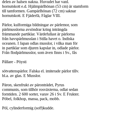
delen av halsen nakna. Huvudet har vanl.

hornutskott e.d. Hjälmpärlhönan (53 cm) är stamform

till tamformen. Gampärlhönan (72 cm) saknar

hornutskott. E Fjäderfä, Fåglar VIII.

Pärlor, kulformiga bildningar av pärlemor, som

pärlmusslorna avsöndrar kring inträngda

främmande partiklar. Värdefullast är pärlorna

från havspärlmusslan i Stilla havet o. Indiska

oceanen. I Japan odlas musslor, i vilka man för

in partiklar som djuren kapslar in, odlade pärlor.

Från flodpärlmusslor, som även finns i Sv., fås

Pållare - Pöysti

sötvattenspärlor. Falska el. imiterade pärlor tillv.

bl.a. av glas. E Musslor.

Päron, skenfrukt av päronträdet, Pyrus

communis, som tillhör rosväxterna, odlat sedan

forntiden. 2 600 sorter, varav 26 i Sv. E Frukter.

Pöbel, folkhop, massa, pack, mobb.

Pöl, cylinderformig (soff)kudde.
