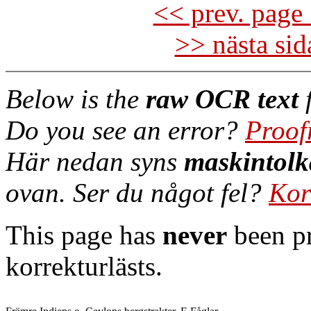
<< prev. page 
>> nästa si
Below is the
raw OCR text
f
Do you see an error?
Proof
Här nedan syns
maskintolk
ovan. Ser du något fel?
Kor
This page has
never
been pr
korrekturlästs.