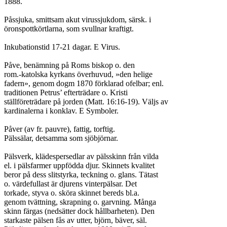
1888.

Påssjuka, smittsam akut virussjukdom, särsk. i

öronspottkörtlarna, som svullnar kraftigt.

Inkubationstid 17-21 dagar. E Virus.

Påve, benämning på Roms biskop o. den

rom.-katolska kyrkans överhuvud, »den helige

fadern», genom dogm 1870 förklarad ofelbar; enl.

traditionen Petrus’ efterträdare o. Kristi

ställföreträdare på jorden (Matt. 16:16-19). Väljs av

kardinalerna i konklav. E Symboler.

Påver (av fr. pauvre), fattig, torftig.

Pälssälar, detsamma som sjöbjörnar.

Pälsverk, klädespersedlar av pälsskinn från vilda

el. i pälsfarmer uppfödda djur. Skinnets kvalitet

beror på dess slitstyrka, teckning o. glans. Tätast

o. värdefullast är djurens vinterpälsar. Det

torkade, styva o. sköra skinnet bereds bl.a.

genom tvättning, skrapning o. garvning. Många

skinn färgas (nedsätter dock hållbarheten). Den

starkaste pälsen fås av utter, björn, bäver, säl.
