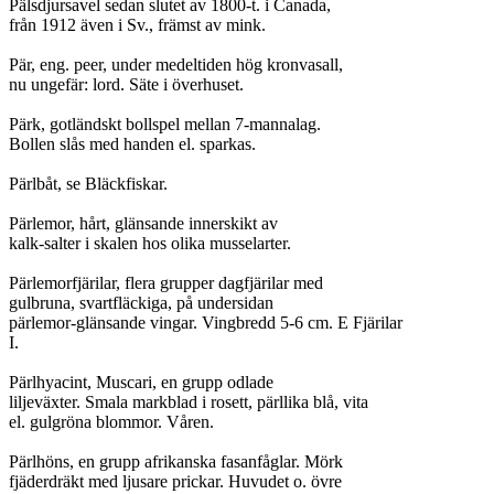
Pälsdjursavel sedan slutet av 1800-t. i Canada,

från 1912 även i Sv., främst av mink.

Pär, eng. peer, under medeltiden hög kronvasall,

nu ungefär: lord. Säte i överhuset.

Pärk, gotländskt bollspel mellan 7-mannalag.

Bollen slås med handen el. sparkas.

Pärlbåt, se Bläckfiskar.

Pärlemor, hårt, glänsande innerskikt av

kalk-salter i skalen hos olika musselarter.

Pärlemorfjärilar, flera grupper dagfjärilar med

gulbruna, svartfläckiga, på undersidan

pärlemor-glänsande vingar. Vingbredd 5-6 cm. E Fjärilar

I.

Pärlhyacint, Muscari, en grupp odlade

liljeväxter. Smala markblad i rosett, pärllika blå, vita

el. gulgröna blommor. Våren.

Pärlhöns, en grupp afrikanska fasanfåglar. Mörk

fjäderdräkt med ljusare prickar. Huvudet o. övre
