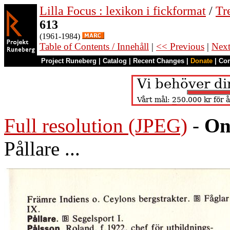
Lilla Focus : lexikon i fickformat
/
Tr
613
(1961-1984)
Table of Contents / Innehåll
|
<< Previous
|
Nex
Project Runeberg
|
Catalog
|
Recent Changes
|
Donate
|
Co
Full resolution (JPEG)
-
On
Pållare ...