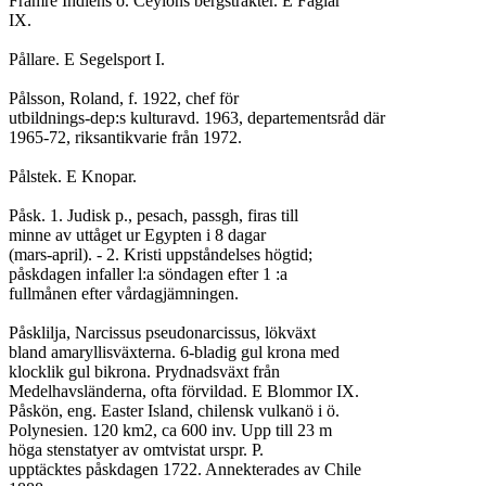
Främre Indiens o. Ceylons bergstrakter. E Fåglar

IX.

Pållare. E Segelsport I.

Pålsson, Roland, f. 1922, chef för

utbildnings-dep:s kulturavd. 1963, departementsråd där

1965-72, riksantikvarie från 1972.

Pålstek. E Knopar.

Påsk. 1. Judisk p., pesach, passgh, firas till

minne av uttåget ur Egypten i 8 dagar

(mars-april). - 2. Kristi uppståndelses högtid;

påskdagen infaller l:a söndagen efter 1 :a

fullmånen efter vårdagjämningen.

Påsklilja, Narcissus pseudonarcissus, lökväxt

bland amaryllisväxterna. 6-bladig gul krona med

klocklik gul bikrona. Prydnadsväxt från

Medelhavsländerna, ofta förvildad. E Blommor IX.

Påskön, eng. Easter Island, chilensk vulkanö i ö.

Polynesien. 120 km2, ca 600 inv. Upp till 23 m

höga stenstatyer av omtvistat urspr. P.

upptäcktes påskdagen 1722. Annekterades av Chile
