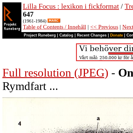
Lilla Focus : lexikon i fickformat
/
Tr
647
(1961-1984)
Table of Contents / Innehåll
|
<< Previous
|
Nex
Project Runeberg
|
Catalog
|
Recent Changes
|
Donate
|
Co
Full resolution (JPEG)
-
On
Rymdfart ...