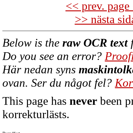
<< prev. page 
>> nästa si
Below is the
raw OCR text
f
Do you see an error?
Proof
Här nedan syns
maskintolk
ovan. Ser du något fel?
Kor
This page has
never
been pr
korrekturlästs.