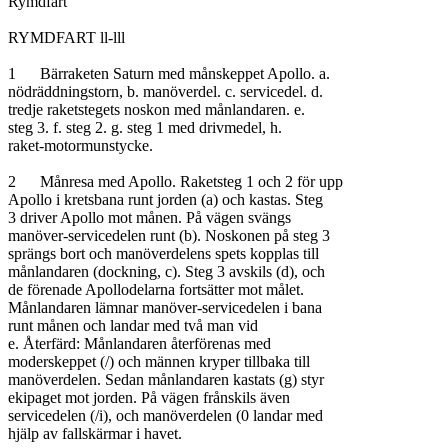
Rymdfart

RYMDFART ll-lll

1	Bärraketen Saturn med månskeppet Apollo. a.

nödräddningstorn, b. manöverdel. c. servicedel. d.

tredje raketstegets noskon med månlandaren. e.

steg 3. f. steg 2. g. steg 1 med drivmedel, h.

raket-motormunstycke.

2	Månresa med Apollo. Raketsteg 1 och 2 för upp

Apollo i kretsbana runt jorden (a) och kastas. Steg

3 driver Apollo mot månen. På vägen svängs

manöver-servicedelen runt (b). Noskonen på steg 3

sprängs bort och manöverdelens spets kopplas till

månlandaren (dockning, c). Steg 3 avskils (d), och

de förenade Apollodelarna fortsätter mot målet.

Månlandaren lämnar manöver-servicedelen i bana

runt månen och landar med två man vid

e. Återfärd: Månlandaren återförenas med

moderskeppet (/) och männen kryper tillbaka till

manöverdelen. Sedan månlandaren kastats (g) styr

ekipaget mot jorden. På vägen frånskils även

servicedelen (/i), och manöverdelen (0 landar med

hjälp av fallskärmar i havet.
