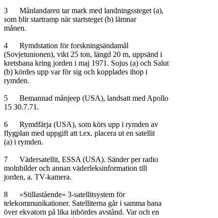
3	Månlandaren tar mark med landningssteget (a),

som blir startramp när startsteget (b) lämnar

månen.

4	Rymdstation för forskningsändamål

(Sovjetunionen), vikt 25 ton, längd 20 m, uppsänd i

kretsbana kring jorden i maj 1971. Sojus (a) och Salut

(b) kördes upp var för sig och kopplades ihop i

rymden.

5	Bemannad månjeep (USA), landsatt med Apollo

15 30.7.71.

6	Rymdfärja (USA), som körs upp i rymden av

flygplan med uppgift att t.ex. placera ut en satellit

(a) i rymden.

7	Vädersatellit, ESSA (USA). Sänder per radio

molnbilder och annan väderleksinformation till

jorden, a. TV-kamera.

8	»Stillastående» 3-satellitsystem för

telekommunikationer. Satelliterna går i samma bana

över ekvatorn på lika inbördes avstånd. Var och en
