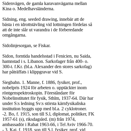
Sidenvägen, de gamla karavanvägarna mellan

Kina o. Medelhavsländerna.

Sidning, eng. seeded drawing, innebär att de

bästa i en idrottstävling vid lottningen fördelas så

att de inte slår ut varandra i de förberedande

omgångarna.

Sidolinjesorgan, se Fiskar.

Sidon, forntida handelsstad i Fenicien, nu Saida,

hamnstad i s. Libanon. Sarkofager från 400- o.

300-t. f.Kr. (bl.a. Alexander den stores sarkofag)

har påträffats i klippgravar vid S.

Siegbahn. 1. Manne, f. 1886, fysiker, prof.,

nobelpris 1924 för arbeten o. upptäckter inom

röntgenspektroskopin. Föreståndare för

Nobelinstitutet för fysik, Sthlm, 1937-64. Där har

under S:s ledning Sv:s största kärnfysikaliska

institution byggts upp med bl.a. 2 cyklotroner.

-2. Bo, f. 1915, son till S.l, diplomat, politiker, FK

1957-61 (s), riksdagsled. (m) från 1974,

ambassadör i Rabat 1963-66, i Tel Aviv 1966-70.

- 3. Kai, f. 1918, son till S.l, fysiker, prof, vid
