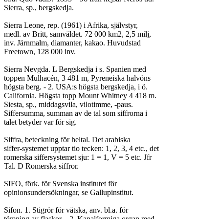
Sierra, sp., bergskedja.

Sierra Leone, rep. (1961) i Afrika, självstyr,

medl. av Britt, samväldet. 72 000 km2, 2,5 milj,

inv. Järnmalm, diamanter, kakao. Huvudstad

Freetown, 128 000 inv.

Sierra Nevgda. L Bergskedja i s. Spanien med

toppen Mulhacén, 3 481 m, Pyreneiska halvöns

högsta berg. - 2. USA:s högsta bergskedja, i ö.

California. Högsta topp Mount Whitney 4 418 m.

Siesta, sp., middagsvila, vilotimme, -paus.

Siffersumma, summan av de tal som siffrorna i

talet betyder var för sig.

Siffra, beteckning för heltal. Det arabiska

siffer-systemet upptar tio tecken: 1, 2, 3, 4 etc., det

romerska siffersystemet sju: 1 = 1, V = 5 etc. Jfr

Tal. D Romerska siffror.

SIFO, förk. för Svenska institutet för

opinionsundersökningar, se Gallupinstitut.

Sifon. 1. Stigrör för vätska, anv. bl.a. för

tömning av flaskor. - 2. Kanalformiga organ med
