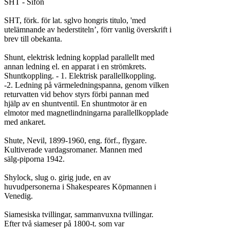
SHT - Sifon

SHT, förk. för lat. sglvo hongris titulo, 'med

utelämnande av hederstiteln’, förr vanlig överskrift i

brev till obekanta.

Shunt, elektrisk ledning kopplad parallellt med

annan ledning el. en apparat i en strömkrets.

Shuntkoppling. - 1. Elektrisk parallellkoppling.

-2. Ledning på värmeledningspanna, genom vilken

returvatten vid behov styrs förbi pannan med

hjälp av en shuntventil. En shuntmotor är en

elmotor med magnetlindningarna parallellkopplade

med ankaret.

Shute, Nevil, 1899-1960, eng. förf., flygare.

Kultiverade vardagsromaner. Mannen med

sälg-piporna 1942.

Shylock, slug o. girig jude, en av

huvudpersonerna i Shakespeares Köpmannen i

Venedig.

Siamesiska tvillingar, sammanvuxna tvillingar.

Efter två siameser på 1800-t. som var
