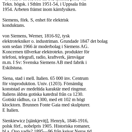
Tekn. högsk. i Sthlm 1951-54, i Uppsala från

1954. Arbeten främst inom kärnfysiken.

Siemens, förk. S, enhet för elektrisk

konduktans.

von Siemens, Werner, 1816-92, tysk

elektrotekniker o. industriman. Grundade 1847 det bolag

som sedan 1966 är moderbolag i Siemens AG.

Koncernen tillverkar elektrotekn. produkter för

telefoni, telegrafi, radio, kraftverk, järnvägar

m.m. I Sv: Svenska Siemens AB med fabrik i

Eskilstuna.

Siena, stad i mell. Italien. 65 000 inv. Centrum

för vinproduktion. Univ. (1203). Förnämlig

konststad av medeltida karaktär med ringmur.

Italiens äldsta gotiska katedral från ca 1230.

Gotiskt rådhus, ca 1300, med ett 102 m högt

klocktorn. Brunnen Fonte Gaia med skulpturer.

E Italien.

Sienkiewicz [sjänkjevitj], Henryk, 1846-1916,

polsk förf., nobelpris 1905. Historiska romaner,

bl.a. Quo vadis? 1895—96 från kejsar Neros tid.
