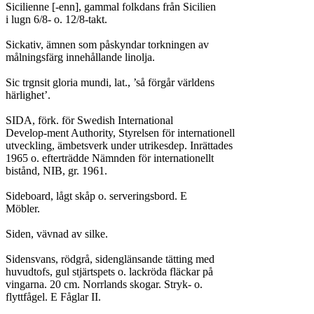
Sicilienne [-enn], gammal folkdans från Sicilien

i lugn 6/8- o. 12/8-takt.

Sickativ, ämnen som påskyndar torkningen av

målningsfärg innehållande linolja.

Sic trgnsit gloria mundi, lat., ’så förgår världens

härlighet’.

SIDA, förk. för Swedish International

Develop-ment Authority, Styrelsen för internationell

utveckling, ämbetsverk under utrikesdep. Inrättades

1965 o. efterträdde Nämnden för internationellt

bistånd, NIB, gr. 1961.

Sideboard, lågt skåp o. serveringsbord. E

Möbler.

Siden, vävnad av silke.

Sidensvans, rödgrå, sidenglänsande tätting med

huvudtofs, gul stjärtspets o. lackröda fläckar på

vingarna. 20 cm. Norrlands skogar. Stryk- o.

flyttfågel. E Fåglar II.
