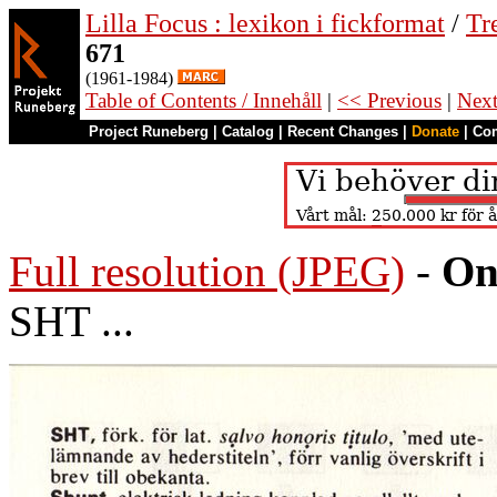
Lilla Focus : lexikon i fickformat
/
Tr
671
(1961-1984)
Table of Contents / Innehåll
|
<< Previous
|
Nex
Project Runeberg
|
Catalog
|
Recent Changes
|
Donate
|
Co
Full resolution (JPEG)
-
On
SHT ...