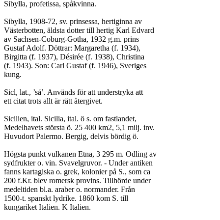
Sibylla, profetissa, spåkvinna.

Sibylla, 1908-72, sv. prinsessa, hertiginna av

Västerbotten, äldsta dotter till hertig Karl Edvard

av Sachsen-Coburg-Gotha, 1932 g.m. prins

Gustaf Adolf. Döttrar: Margaretha (f. 1934),

Birgitta (f. 1937), Désirée (f. 1938), Christina

(f. 1943). Son: Carl Gustaf (f. 1946), Sveriges

kung.

Sicl, lat., ’så’. Används för att understryka att

ett citat trots allt är rätt återgivet.

Sicilien, ital. Sicilia, ital. ö s. om fastlandet,

Medelhavets största ö. 25 400 km2, 5,1 milj. inv.

Huvudort Palermo. Bergig, delvis bördig ö.

Högsta punkt vulkanen Etna, 3 295 m. Odling av

sydfrukter o. vin. Svavelgruvor. - Under antiken

fanns kartagiska o. grek, kolonier på S., som ca

200 f.Kr. blev romersk provins. Tillhörde under

medeltiden bl.a. araber o. normander. Från

1500-t. spanskt lydrike. 1860 kom S. till

kungariket Italien. K Italien.
