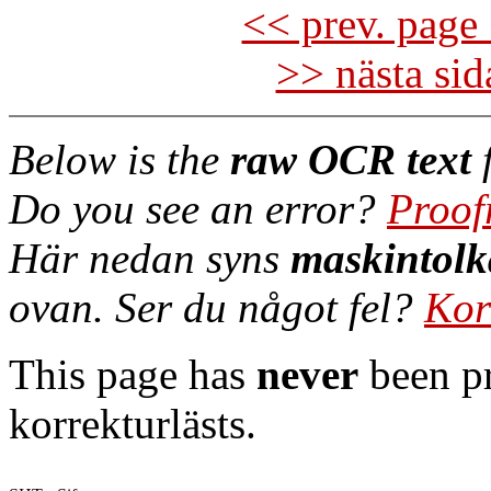
<< prev. page 
>> nästa si
Below is the
raw OCR text
f
Do you see an error?
Proof
Här nedan syns
maskintolk
ovan. Ser du något fel?
Kor
This page has
never
been pr
korrekturlästs.