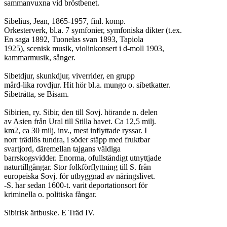
sammanvuxna vid bröstbenet.

Sibelius, Jean, 1865-1957, finl. komp.

Orkesterverk, bl.a. 7 symfonier, symfoniska dikter (t.ex.

En saga 1892, Tuonelas svan 1893, Tapiola

1925), scenisk musik, violinkonsert i d-moll 1903,

kammarmusik, sånger.

Sibetdjur, skunkdjur, viverrider, en grupp

mård-lika rovdjur. Hit hör bl.a. mungo o. sibetkatter.

Sibetråtta, se Bisam.

Sibirien, ry. Sibir, den till Sovj. hörande n. delen

av Asien från Ural till Stilla havet. Ca 12,5 milj.

km2, ca 30 milj, inv., mest inflyttade ryssar. I

norr trädlös tundra, i söder stäpp med fruktbar

svartjord, däremellan tajgans väldiga

barrskogsvidder. Enorma, ofullständigt utnyttjade

naturtillgångar. Stor folkförflyttning till S. från

europeiska Sovj. för utbyggnad av näringslivet.

-S. har sedan 1600-t. varit deportationsort för

kriminella o. politiska fångar.

Sibirisk ärtbuske. E Träd IV.
