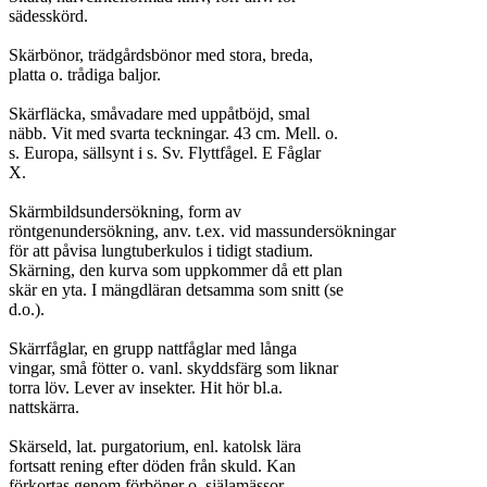
sädesskörd.

Skärbönor, trädgårdsbönor med stora, breda,

platta o. trådiga baljor.

Skärfläcka, småvadare med uppåtböjd, smal

näbb. Vit med svarta teckningar. 43 cm. Mell. o.

s. Europa, sällsynt i s. Sv. Flyttfågel. E Fåglar

X.

Skärmbildsundersökning, form av

röntgenundersökning, anv. t.ex. vid massundersökningar

för att påvisa lungtuberkulos i tidigt stadium.

Skärning, den kurva som uppkommer då ett plan

skär en yta. I mängdläran detsamma som snitt (se

d.o.).

Skärrfåglar, en grupp nattfåglar med långa

vingar, små fötter o. vanl. skyddsfärg som liknar

torra löv. Lever av insekter. Hit hör bl.a.

nattskärra.

Skärseld, lat. purgatorium, enl. katolsk lära

fortsatt rening efter döden från skuld. Kan

förkortas genom förböner o. själamässor.
