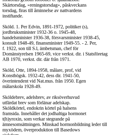
Skärtorsdag, »reningstorsdag», påskveckans

torsdag, firas till åminnelse av nattvardens

instiftande.

Sköld. 1. Per Edvin, 1891-1972, politiker (s),

jordbruksminister 1932-36 o. 1945-48,

handelsminister 1936-38, försvarsminister 1938-45,

konsult 1948-49, finansminister 1949-55. - 2. Per,

f. 1922, son till S.l, ämbetsman, chef för

Domänstyrelsen 1965-69, vice verkst. dir. i Statsföretag

AB 1970, verkst. dir. där från 1971.

Sköld, Otte, 1894-1958, målare, prof, vid

Konsthögsk. 1932-42, dess dir. 1941-50,

överintendent vid Nat.mus. från 1950. Egen

målarskola 1928-49.

Sköldebrev, adelsbrev, av riksöverhuvud

utfärdat brev som förlänar adelskap.

Sköldkörtel, endokrin körtel på halsens

framsida. Innehåller det jodhaltiga hormonet

t(h)yroxin, som verkar stegrande på

ämnesomsättningen. Minskad hormonbildning leder till

myxödem, överproduktion till Basedows
