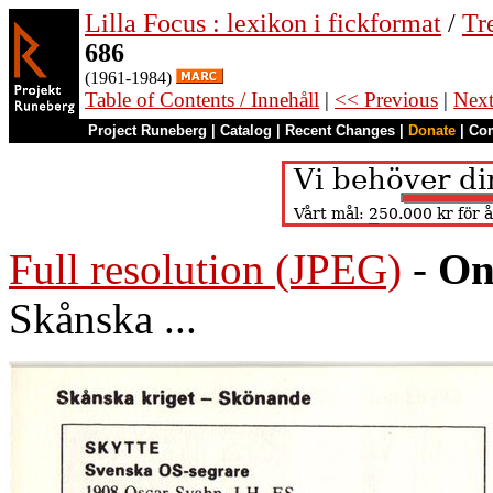
Lilla Focus : lexikon i fickformat
/
Tr
686
(1961-1984)
Table of Contents / Innehåll
|
<< Previous
|
Nex
Project Runeberg
|
Catalog
|
Recent Changes
|
Donate
|
Co
Full resolution (JPEG)
-
On
Skånska ...