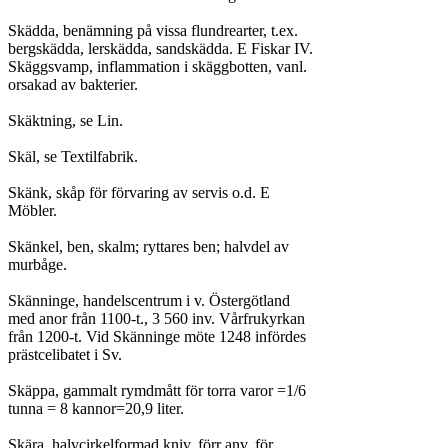
Skädda, benämning på vissa flundrearter, t.ex.

bergskädda, lerskädda, sandskädda. E Fiskar IV.

Skäggsvamp, inflammation i skäggbotten, vanl.

orsakad av bakterier.

Skäktning, se Lin.

Skäl, se Textilfabrik.

Skänk, skåp för förvaring av servis o.d. E

Möbler.

Skänkel, ben, skalm; ryttares ben; halvdel av

murbåge.

Skänninge, handelscentrum i v. Östergötland

med anor från 1100-t., 3 560 inv. Vårfrukyrkan

från 1200-t. Vid Skänninge möte 1248 infördes

prästcelibatet i Sv.

Skäppa, gammalt rymdmått för torra varor =1/6

tunna = 8 kannor=20,9 liter.

Skära, halvcirkelformad kniv, förr anv. för
