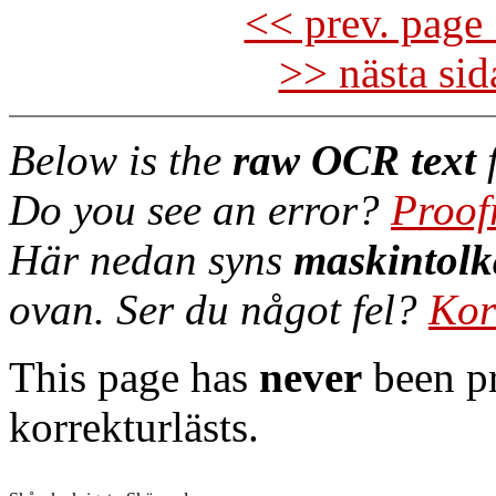
<< prev. page 
>> nästa si
Below is the
raw OCR text
f
Do you see an error?
Proof
Här nedan syns
maskintolk
ovan. Ser du något fel?
Kor
This page has
never
been pr
korrekturlästs.