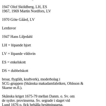
1947 Olof Sköldberg, LH, ES

1967, 1969 Martin Nordfors, LV

1970 Göte Gåård, LV

Lerduvor

1947 Hans Liljedahl

LH = löpande hjort

LV = löpande vildsvin

ES = enkelskott

DS = dubbelskott

broar, flygfält, kraftverk), moderbolag i

SCG-gruppen (Skånska makadamfabriken, Ohlsson &

Skarne m.fl.).

Skånska kriget 1675-79 mellan Danm. o. Sv. om

de sydsv. provinserna. Sv. segrade i slaget vid

Lund 1676 o. fick behålla besittningarna.
