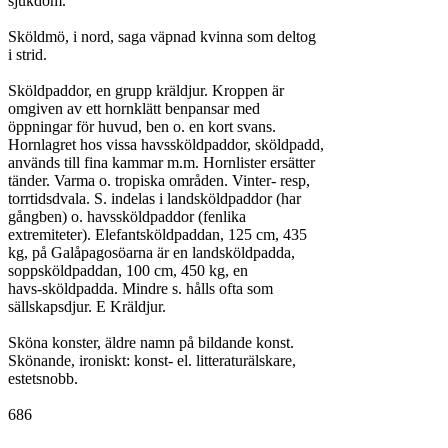
sjukdom.

Sköldmö, i nord, saga väpnad kvinna som deltog

i strid.

Sköldpaddor, en grupp kräldjur. Kroppen är

omgiven av ett hornklätt benpansar med

öppningar för huvud, ben o. en kort svans.

Hornlagret hos vissa havssköldpaddor, sköldpadd,

används till fina kammar m.m. Hornlister ersätter

tänder. Varma o. tropiska områden. Vinter- resp,

torrtidsdvala. S. indelas i landsköldpaddor (har

gångben) o. havssköldpaddor (fenlika

extremiteter). Elefantsköldpaddan, 125 cm, 435

kg, på Galåpagosöarna är en landsköldpadda,

soppsköldpaddan, 100 cm, 450 kg, en

havs-sköldpadda. Mindre s. hålls ofta som

sällskapsdjur. E Kräldjur.

Sköna konster, äldre namn på bildande konst.

Skönande, ironiskt: konst- el. litteraturälskare,

estetsnobb.
