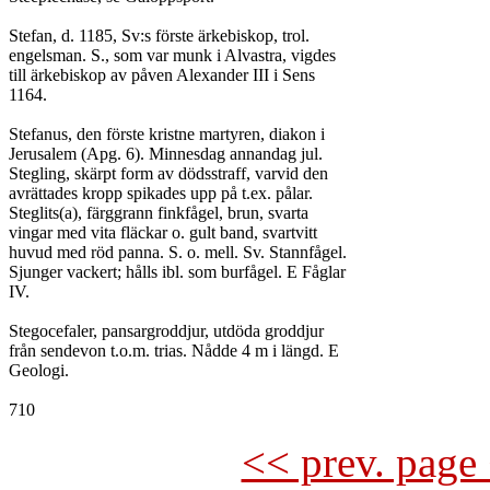
Stefan, d. 1185, Sv:s förste ärkebiskop, trol.

engelsman. S., som var munk i Alvastra, vigdes

till ärkebiskop av påven Alexander III i Sens

1164.

Stefanus, den förste kristne martyren, diakon i

Jerusalem (Apg. 6). Minnesdag annandag jul.

Stegling, skärpt form av dödsstraff, varvid den

avrättades kropp spikades upp på t.ex. pålar.

Steglits(a), färggrann finkfågel, brun, svarta

vingar med vita fläckar o. gult band, svartvitt

huvud med röd panna. S. o. mell. Sv. Stannfågel.

Sjunger vackert; hålls ibl. som burfågel. E Fåglar

IV.

Stegocefaler, pansargroddjur, utdöda groddjur

från sendevon t.o.m. trias. Nådde 4 m i längd. E

Geologi.

<< prev. page 