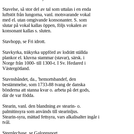
Stavelse, så stor del av tal som uttalas i en enda

luftstöt från lungorna, vanl. motsvarande vokal

med el. utan omgivande konsonanter. S. som

slutar på vokal kallas öppen, följs vokalen av

konsonant kallas s. sluten.

Stavhopp, se Fri idrott.

Stavkyrka, träkyrka uppförd av lodrätt ställda

plankor el. kluvna stammar (stavar), särsk. i

Norge från 1000- till 1300-t. I Sv. Hedared i

Västergötland.

Stavnsbåndet, da., 'hemortsbandef, den

bestämmelse, som 1733-88 tvang de danska

bönderna att stanna kvar o. arbeta på det gods,

där de var födda.

Stearin, vanl. den blandning av stearin- o.

palmitinsyra som används till stearinljus.

Stearin-syra, mättad fettsyra, vars alkalisalter ingår i

tvål.

Steeplechase, se Galoppsport.
