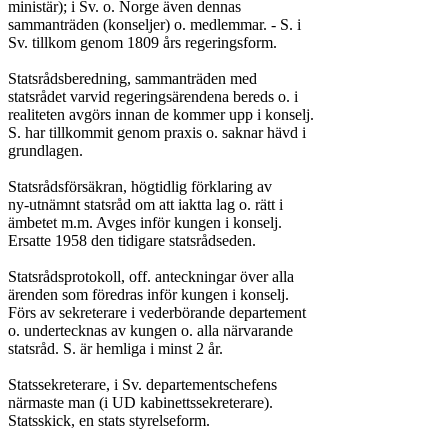
ministär); i Sv. o. Norge även dennas

sammanträden (konseljer) o. medlemmar. - S. i

Sv. tillkom genom 1809 års regeringsform.

Statsrådsberedning, sammanträden med

statsrådet varvid regeringsärendena bereds o. i

realiteten avgörs innan de kommer upp i konselj.

S. har tillkommit genom praxis o. saknar hävd i

grundlagen.

Statsrådsförsäkran, högtidlig förklaring av

ny-utnämnt statsråd om att iaktta lag o. rätt i

ämbetet m.m. Avges inför kungen i konselj.

Ersatte 1958 den tidigare statsrådseden.

Statsrådsprotokoll, off. anteckningar över alla

ärenden som föredras inför kungen i konselj.

Förs av sekreterare i vederbörande departement

o. undertecknas av kungen o. alla närvarande

statsråd. S. är hemliga i minst 2 år.

Statssekreterare, i Sv. departementschefens

närmaste man (i UD kabinettssekreterare).

Statsskick, en stats styrelseform.
