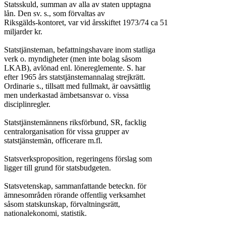
Statsskuld, summan av alla av staten upptagna

lån. Den sv. s., som förvaltas av

Riksgälds-kontoret, var vid årsskiftet 1973/74 ca 51

miljarder kr.

Statstjänsteman, befattningshavare inom statliga

verk o. myndigheter (men inte bolag såsom

LKAB), avlönad enl. lönereglemente. S. har

efter 1965 års statstjänstemannalag strejkrätt.

Ordinarie s., tillsatt med fullmakt, är oavsättlig

men underkastad ämbetsansvar o. vissa

disciplinregler.

Statstjänstemännens riksförbund, SR, facklig

centralorganisation för vissa grupper av

statstjänstemän, officerare m.fl.

Statsverksproposition, regeringens förslag som

ligger till grund för statsbudgeten.

Statsvetenskap, sammanfattande beteckn. för

ämnesområden rörande offentlig verksamhet

såsom statskunskap, förvaltningsrätt,

nationalekonomi, statistik.
