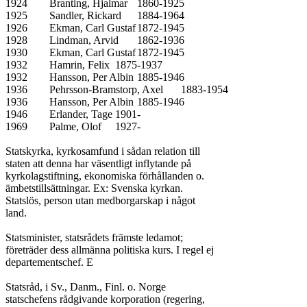
1924	Branting, Hjalmar	1860-1925

1925	Sandler, Rickard	1884-1964

1926	Ekman, Carl Gustaf	1872-1945

1928	Lindman, Arvid	1862-1936

1930	Ekman, Carl Gustaf	1872-1945

1932	Hamrin, Felix	1875-1937

1932	Hansson, Per Albin	1885-1946

1936	Pehrsson-Bramstorp, Axel	1883-1954

1936	Hansson, Per Albin	1885-1946

1946	Erlander, Tage	1901-

1969	Palme, Olof	1927-

Statskyrka, kyrkosamfund i sådan relation till

staten att denna har väsentligt inflytande på

kyrkolagstiftning, ekonomiska förhållanden o.

ämbetstillsättningar. Ex: Svenska kyrkan.

Statslös, person utan medborgarskap i något

land.

Statsminister, statsrådets främste ledamot;

företräder dess allmänna politiska kurs. I regel ej

departementschef. E

Statsråd, i Sv., Danm., Finl. o. Norge

statschefens rådgivande korporation (regering,
