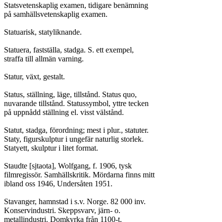
Statsvetenskaplig examen, tidigare benämning

på samhällsvetenskaplig examen.

Statuarisk, statyliknande.

Statuera, fastställa, stadga. S. ett exempel,

straffa till allmän varning.

Statur, växt, gestalt.

Status, ställning, läge, tillstånd. Status quo,

nuvarande tillstånd. Statussymbol, yttre tecken

på uppnådd ställning el. visst välstånd.

Statut, stadga, förordning; mest i plur., statuter.

Staty, figurskulptur i ungefär naturlig storlek.

Statyett, skulptur i litet format.

Staudte [sjtaota], Wolfgang, f. 1906, tysk

filmregissör. Samhällskritik. Mördarna finns mitt

ibland oss 1946, Undersåten 1951.

Stavanger, hamnstad i s.v. Norge. 82 000 inv.

Konservindustri. Skeppsvarv, järn- o.

metallindustri. Domkyrka från 1100-t.
