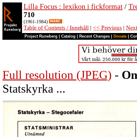
Lilla Focus : lexikon i fickformat
/
Tr
710
(1961-1984)
Table of Contents / Innehåll
|
<< Previous
|
Nex
Project Runeberg
|
Catalog
|
Recent Changes
|
Donate
|
Co
Full resolution (JPEG)
-
On
Statskyrka ...