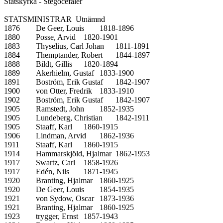
Statskyrka - Stegocefaler

STATSMINISTRAR  Utnämnd		

1876	De Geer, Louis	1818-1896

1880	Posse, Arvid	1820-1901

1883	Thyselius, Carl Johan	1811-1891

1884	Themptander, Robert	1844-1897

1888	Bildt, Gillis	1820-1894

1889	Akerhielm, Gustaf	1833-1900

1891	Boström, Erik Gustaf	1842-1907

1900	von Otter, Fredrik	1833-1910

1902	Boström, Erik Gustaf	1842-1907

1905	Ramstedt, John	1852-1935

1905	Lundeberg, Christian	1842-1911

1905	Staaff, Karl	1860-1915

1906	Lindman, Arvid	1862-1936

1911	Staaff, Karl	1860-1915

1914	Hammarskjöld, Hjalmar	1862-1953

1917	Swartz, Carl	1858-1926

1917	Edén, Nils	1871-1945

1920	Branting, Hjalmar	1860-1925

1920	De Geer, Louis	1854-1935

1921	von Sydow, Oscar	1873-1936

1921	Branting, Hjalmar	1860-1925

1923	trygger, Ernst	1857-1943
