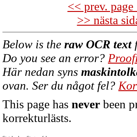
<< prev. page 
>> nästa si
Below is the
raw OCR text
f
Do you see an error?
Proof
Här nedan syns
maskintolk
ovan. Ser du något fel?
Kor
This page has
never
been pr
korrekturlästs.