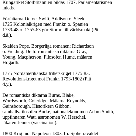
Kungariket Storbritannien bildas 1707. Parlamentarismen

inleds.

Författarna Defoe, Swift, Addison o. Steele.

1725 Kolonialkrigen med Frankr. o. Spanien

1739-48 o. 1755-63 gör Storbr. till världsmakt (Pitt

d.ä.).

Skalden Pope. Borgerliga romanen; Richardson

o. Fielding. De förromantiska diktarna Gray,

Young, Macpherson. Filosofen Hume, målaren

Hogarth.

1775 Nordamerikanska frihetskriget 1775-83.

Revolutionskriget mot Frankr. 1793-1802 (Pitt

d.y.).

De romantiska diktarna Burns, Blake,

Wordsworth, Coleridge. Målarna Reynolds,

Gainsborough. Historikern Gibbon,

samhälls-filosofen Burke, nationalekonomen Adam Smith,

uppfinnaren Watt, astronomen W. Herschel,

läkaren Jenner (vaccination).

1800 Krig mot Napoleon 1803-15. Sjöherraväldet
