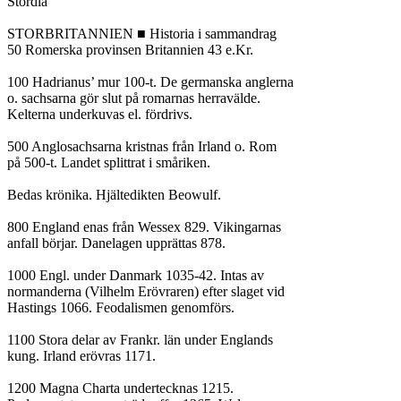
Stordia

STORBRITANNIEN ■ Historia i sammandrag

50 Romerska provinsen Britannien 43 e.Kr.

100 Hadrianus’ mur 100-t. De germanska anglerna

o. sachsarna gör slut på romarnas herravälde.

Kelterna underkuvas el. fördrivs.

500 Anglosachsarna kristnas från Irland o. Rom

på 500-t. Landet splittrat i småriken.

Bedas krönika. Hjältedikten Beowulf.

800 England enas från Wessex 829. Vikingarnas

anfall börjar. Danelagen upprättas 878.

1000 Engl. under Danmark 1035-42. Intas av

normanderna (Vilhelm Erövraren) efter slaget vid

Hastings 1066. Feodalismen genomförs.

1100 Stora delar av Frankr. län under Englands

kung. Irland erövras 1171.

1200 Magna Charta undertecknas 1215.
