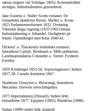
säkras (segern vid Trafalgar 1805). Kolonialväldet

utvidgas. Industrialismens genombrott.

Jane Austens o. Walter Scotts romaner. De

romantiska skalderna Byron, Shelley o. Keats.

1825 Parlamentsreformen 1832. Drottning

Viktorias långa regering (1837-1901) börjar.

Industrialisering o. frihandel. Oroligheter på

Irland. Opiumkriget med Kina 1840-42.

Dickens’ o. Thackerays realistiska romaner,

historikern Carlyle. Benthams o. Mills utilitarism.

Landskapsmålarna Constable o. Turner. Fysikern

Faraday.

1850 Krimkriget 1853-56. Sepoysupproret i Indien

1857-58. Canada dominion 1867.

Skalderna Tennyson o. Browning, historikern

Macaulay. Darwins utvecklingslära.

1875 Imperialismen (Disraeli). Indien britt,

kejsardöme 1877. Egypten (1882), Rhodesia (1888).

Sudan (1899) under britt, kontroll.
