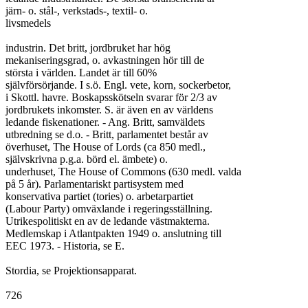
järn- o. stål-, verkstads-, textil- o.

livsmedels

industrin. Det britt, jordbruket har hög

mekaniseringsgrad, o. avkastningen hör till de

största i världen. Landet är till 60%

självförsörjande. I s.ö. Engl. vete, korn, sockerbetor,

i Skottl. havre. Boskapsskötseln svarar för 2/3 av

jordbrukets inkomster. S. är även en av världens

ledande fiskenationer. - Ang. Britt, samväldets

utbredning se d.o. - Britt, parlamentet består av

överhuset, The House of Lords (ca 850 medl.,

självskrivna p.g.a. börd el. ämbete) o.

underhuset, The House of Commons (630 medl. valda

på 5 år). Parlamentariskt partisystem med

konservativa partiet (tories) o. arbetarpartiet

(Labour Party) omväxlande i regeringsställning.

Utrikespolitiskt en av de ledande västmakterna.

Medlemskap i Atlantpakten 1949 o. anslutning till

EEC 1973. - Historia, se E.

Stordia, se Projektionsapparat.
