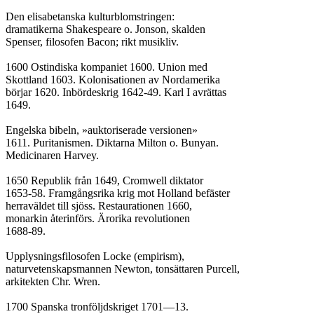
Den elisabetanska kulturblomstringen:

dramatikerna Shakespeare o. Jonson, skalden

Spenser, filosofen Bacon; rikt musikliv.

1600 Ostindiska kompaniet 1600. Union med

Skottland 1603. Kolonisationen av Nordamerika

börjar 1620. Inbördeskrig 1642-49. Karl I avrättas

1649.

Engelska bibeln, »auktoriserade versionen»

1611. Puritanismen. Diktarna Milton o. Bunyan.

Medicinaren Harvey.

1650 Republik från 1649, Cromwell diktator

1653-58. Framgångsrika krig mot Holland befäster

herraväldet till sjöss. Restaurationen 1660,

monarkin återinförs. Ärorika revolutionen

1688-89.

Upplysningsfilosofen Locke (empirism),

naturvetenskapsmannen Newton, tonsättaren Purcell,

arkitekten Chr. Wren.

1700 Spanska tronföljdskriget 1701—13.
