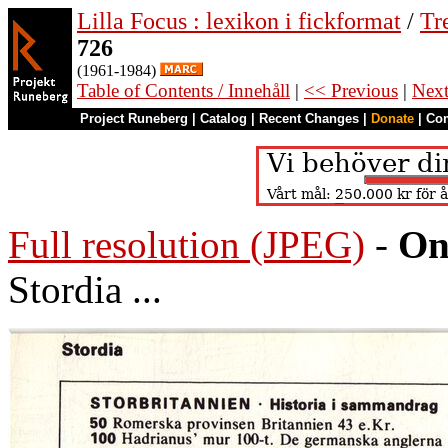
Lilla Focus : lexikon i fickformat
/
Tr
726
(1961-1984)
Table of Contents / Innehåll
|
<< Previous
|
Nex
Project Runeberg
|
Catalog
|
Recent Changes
|
Donate
|
Co
Full resolution (JPEG)
-
On
Stordia ...