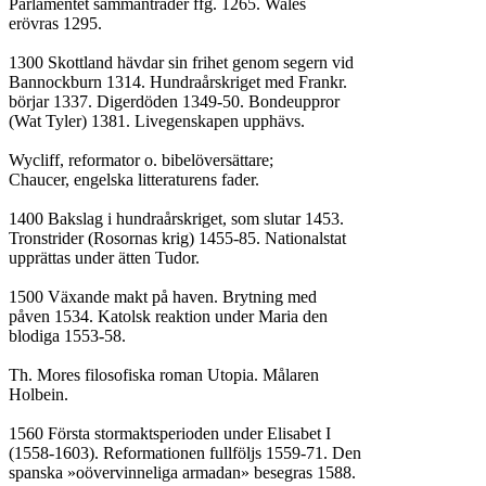
Parlamentet sammanträder ffg. 1265. Wales

erövras 1295.

1300 Skottland hävdar sin frihet genom segern vid

Bannockburn 1314. Hundraårskriget med Frankr.

börjar 1337. Digerdöden 1349-50. Bondeuppror

(Wat Tyler) 1381. Livegenskapen upphävs.

Wycliff, reformator o. bibelöversättare;

Chaucer, engelska litteraturens fader.

1400 Bakslag i hundraårskriget, som slutar 1453.

Tronstrider (Rosornas krig) 1455-85. Nationalstat

upprättas under ätten Tudor.

1500 Växande makt på haven. Brytning med

påven 1534. Katolsk reaktion under Maria den

blodiga 1553-58.

Th. Mores filosofiska roman Utopia. Målaren

Holbein.

1560 Första stormaktsperioden under Elisabet I

(1558-1603). Reformationen fullföljs 1559-71. Den

spanska »oövervinneliga armadan» besegras 1588.
