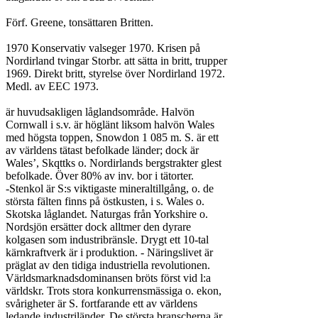
Förf. Greene, tonsättaren Britten.

1970 Konservativ valseger 1970. Krisen på

Nordirland tvingar Storbr. att sätta in britt, trupper

1969. Direkt britt, styrelse över Nordirland 1972.

Medl. av EEC 1973.

är huvudsakligen låglandsområde. Halvön

Cornwall i s.v. är höglänt liksom halvön Wales

med högsta toppen, Snowdon 1 085 m. S. är ett

av världens tätast befolkade länder; dock är

Wales’, Skqttks o. Nordirlands bergstrakter glest

befolkade. Över 80% av inv. bor i tätorter.

-Stenkol är S:s viktigaste mineraltillgång, o. de

största fälten finns på östkusten, i s. Wales o.

Skotska låglandet. Naturgas från Yorkshire o.

Nordsjön ersätter dock alltmer den dyrare

kolgasen som industribränsle. Drygt ett 10-tal

kärnkraftverk är i produktion. - Näringslivet är

präglat av den tidiga industriella revolutionen.

Världsmarknadsdominansen bröts först vid l:a

världskr. Trots stora konkurrensmässiga o. ekon,

svårigheter är S. fortfarande ett av världens

ledande industriländer. De största branscherna är
