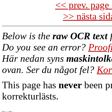
<< prev. page 
>> nästa si
Below is the
raw OCR text
f
Do you see an error?
Proof
Här nedan syns
maskintolk
ovan. Ser du något fel?
Kor
This page has
never
been pr
korrekturlästs.