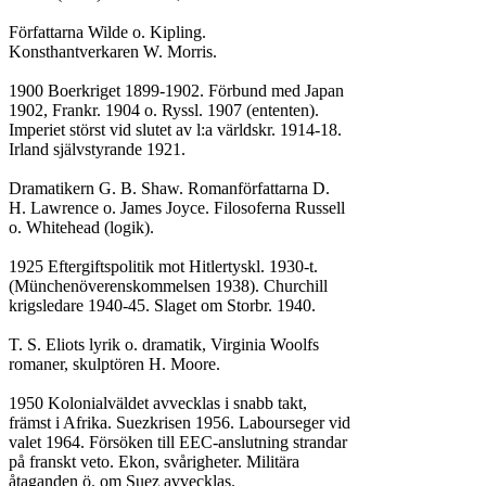
Författarna Wilde o. Kipling.

Konsthantverkaren W. Morris.

1900 Boerkriget 1899-1902. Förbund med Japan

1902, Frankr. 1904 o. Ryssl. 1907 (ententen).

Imperiet störst vid slutet av l:a världskr. 1914-18.

Irland självstyrande 1921.

Dramatikern G. B. Shaw. Romanförfattarna D.

H. Lawrence o. James Joyce. Filosoferna Russell

o. Whitehead (logik).

1925 Eftergiftspolitik mot Hitlertyskl. 1930-t.

(Münchenöverenskommelsen 1938). Churchill

krigsledare 1940-45. Slaget om Storbr. 1940.

T. S. Eliots lyrik o. dramatik, Virginia Woolfs

romaner, skulptören H. Moore.

1950 Kolonialväldet avvecklas i snabb takt,

främst i Afrika. Suezkrisen 1956. Labourseger vid

valet 1964. Försöken till EEC-anslutning strandar

på franskt veto. Ekon, svårigheter. Militära

åtaganden ö. om Suez avvecklas.
