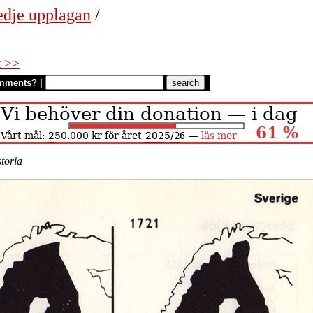
edje upplagan
/
t >>
mments?
|
toria