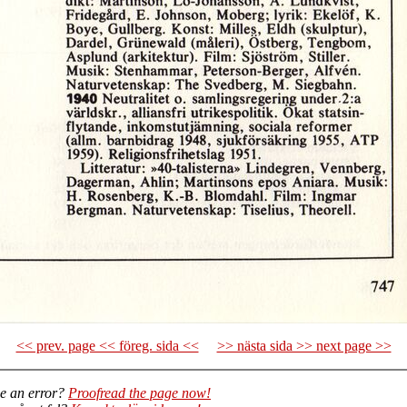
<< prev. page << föreg. sida <<
>> nästa sida >> next page >>
e an error?
Proofread the page now!