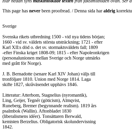
Här nedan syns
maskintolkade texten
från faksimilbilden ovan. Ser 
This page has
never
been proofread. / Denna sida har
aldrig
korrektur
Sverige

Svenska rikets utbredning 1500 - vid nya tidens början;

1660 - vid sv. väldets största utsträckning; 1721 - efter

Karl XII:s död o. det sv. stormaktsväldets fall; 1809

-efter Finska kriget 1808-09; 1815 - efter Napoleonkrigen

(personalunionen mellan Sverige och Norge utmärks

med grått för Norge).

J. B. Bernadotte (senare Karl XIV Johan) väljs till

tronföljare 1810. Union med Norge 1814. Laga

skifte 1827, skråväsendet upphävs 1846.

Litteratur: Atterbom, Stagnelius (nyromantik),

Ling, Geijer, Tegnér (göticism), Almqvist,

Runeberg, Bremer (begynnande realism). 1819 års

psalmbok (Wallin). Aftonbladet 1830

(liberalismens idéer). Tonsättaren Berwald,

kemisten Berzelius. Obligatorisk skolundervisning

1842.
