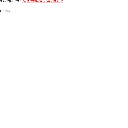
du något fel?
Korrekturläs sidan nu!
lästs.