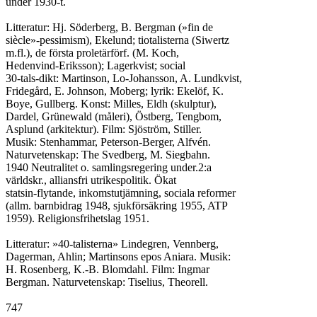
under 1930-t.

Litteratur: Hj. Söderberg, B. Bergman (»fin de

siècle»-pessimism), Ekelund; tiotalisterna (Siwertz

m.fl.), de första proletärförf. (M. Koch,

Hedenvind-Eriksson); Lagerkvist; social

30-tals-dikt: Martinson, Lo-Johansson, A. Lundkvist,

Fridegård, E. Johnson, Moberg; lyrik: Ekelöf, K.

Boye, Gullberg. Konst: Milles, Eldh (skulptur),

Dardel, Grünewald (måleri), Östberg, Tengbom,

Asplund (arkitektur). Film: Sjöström, Stiller.

Musik: Stenhammar, Peterson-Berger, Alfvén.

Naturvetenskap: The Svedberg, M. Siegbahn.

1940 Neutralitet o. samlingsregering under.2:a

världskr., alliansfri utrikespolitik. Ökat

statsin-flytande, inkomstutjämning, sociala reformer

(allm. barnbidrag 1948, sjukförsäkring 1955, ATP

1959). Religionsfrihetslag 1951.

Litteratur: »40-talisterna» Lindegren, Vennberg,

Dagerman, Ahlin; Martinsons epos Aniara. Musik:

H. Rosenberg, K.-B. Blomdahl. Film: Ingmar

Bergman. Naturvetenskap: Tiselius, Theorell.
