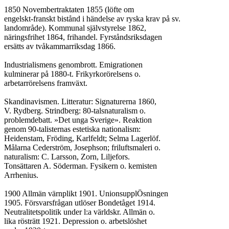
1850 Novembertraktaten 1855 (löfte om

engelskt-franskt bistånd i händelse av ryska krav på sv.

landområde). Kommunal självstyrelse 1862,

näringsfrihet 1864, frihandel. Fyrståndsriksdagen

ersätts av tvåkammarriksdag 1866.

Industrialismens genombrott. Emigrationen

kulminerar på 1880-t. Frikyrkorörelsens o.

arbetarrörelsens framväxt.

Skandinavismen. Litteratur: Signaturerna 1860,

V. Rydberg. Strindberg: 80-talsnaturalism o.

problemdebatt. »Det unga Sverige». Reaktion

genom 90-talisternas estetiska nationalism:

Heidenstam, Fröding, Karlfeldt; Selma Lagerlöf.

Målarna Cederström, Josephson; friluftsmaleri o.

naturalism: C. Larsson, Zorn, Liljefors.

Tonsättaren A. Söderman. Fysikern o. kemisten

Arrhenius.

1900 Allmän värnplikt 1901. UnionsupplÖsningen

1905. Försvarsfrågan utlöser Bondetåget 1914.

Neutralitetspolitik under l:a världskr. Allmän o.

lika rösträtt 1921. Depression o. arbetslöshet
