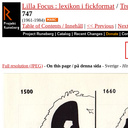
Lilla Focus : lexikon i fickformat
/
Tr
747
(1961-1984)
Table of Contents / Innehåll
|
<< Previous
|
Nex
Project Runeberg
|
Catalog
|
Recent Changes
|
Donate
|
Co
Full resolution (JPEG)
-
On this page / på denna sida
- Sverige -
His