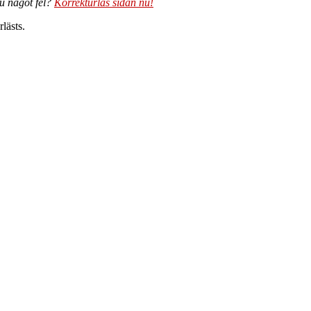
du något fel?
Korrekturläs sidan nu!
lästs.