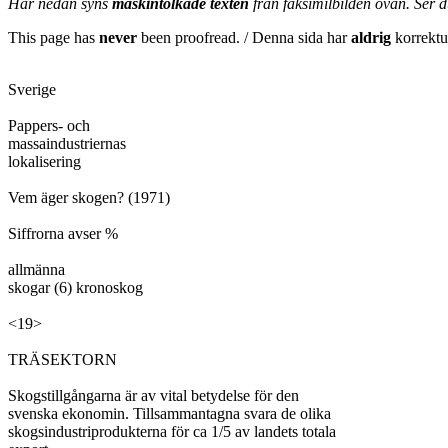
Här nedan syns
maskintolkade texten
från faksimilbilden ovan. Ser 
This page has
never
been proofread. / Denna sida har
aldrig
korrektur
Sverige

Pappers- och

massaindustriernas

lokalisering

Vem äger skogen? (1971)

Siffrorna avser %

allmänna

skogar (6) kronoskog

<19>

TRÄSEKTORN

Skogstillgångarna är av vital betydelse för den

svenska ekonomin. Tillsammantagna svara de olika

skogsindustriprodukterna för ca 1/5 av landets totala
