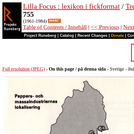
Lilla Focus : lexikon i fickformat
/
Tr
755
(1961-1984)
Table of Contents / Innehåll
|
<< Previous
|
Nex
Project Runeberg
|
Catalog
|
Recent Changes
|
Donate
|
Co
Full resolution (JPEG)
-
On this page / på denna sida
- Sverige -
Ind