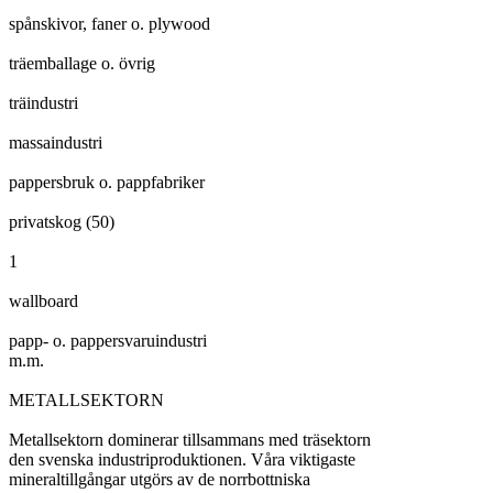
spånskivor, faner o. plywood

träemballage o. övrig

träindustri

massaindustri

pappersbruk o. pappfabriker

privatskog (50)

1

wallboard

papp- o. pappersvaruindustri

m.m.

METALLSEKTORN

Metallsektorn dominerar tillsammans med träsektorn

den svenska industriproduktionen. Våra viktigaste

mineraltillgångar utgörs av de norrbottniska
