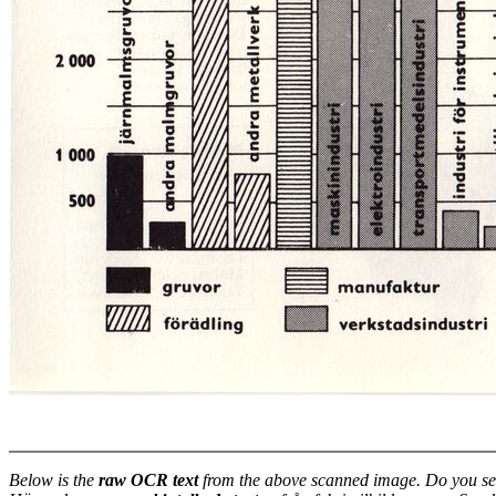
Below is the
raw OCR text
from the above scanned image. Do you se