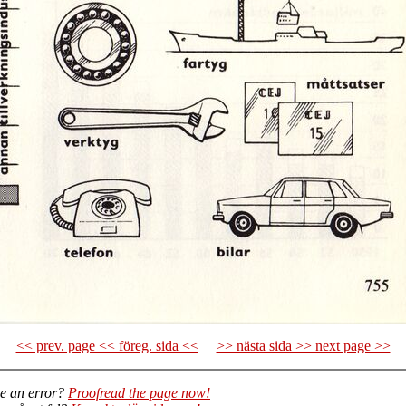
<< prev. page << föreg. sida <<
>> nästa sida >> next page >>
e an error?
Proofread the page now!