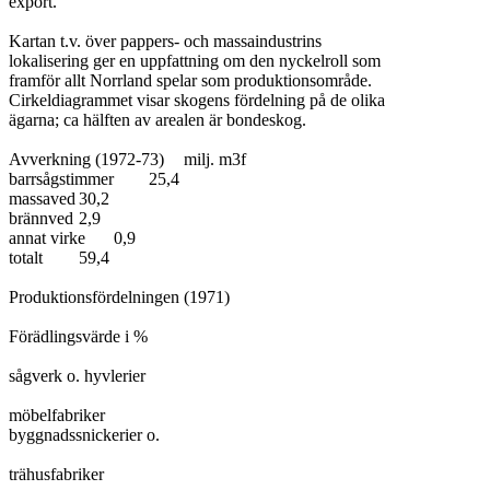
export.

Kartan t.v. över pappers- och massaindustrins

lokalisering ger en uppfattning om den nyckelroll som

framför allt Norrland spelar som produktionsområde.

Cirkeldiagrammet visar skogens fördelning på de olika

ägarna; ca hälften av arealen är bondeskog.

Avverkning (1972-73)	milj. m3f

barrsågstimmer	25,4

massaved	30,2

brännved	2,9

annat virke	0,9

totalt	59,4

Produktionsfördelningen (1971)

Förädlingsvärde i %

sågverk o. hyvlerier

möbelfabriker

byggnadssnickerier o.

trähusfabriker
