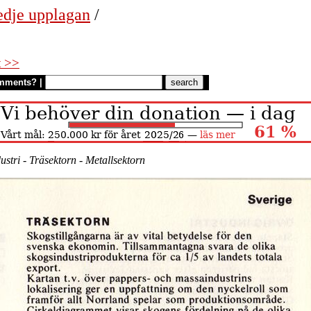
edje upplagan
/
t >>
mments?
|
ustri
-
Träsektorn
-
Metallsektorn