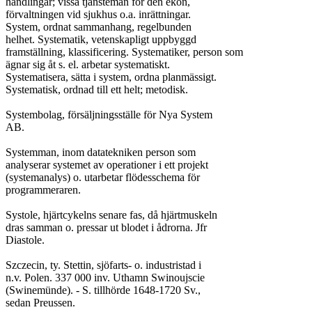
handlingar; vissa tjänstemän för den ekon,

förvaltningen vid sjukhus o.a. inrättningar.

System, ordnat sammanhang, regelbunden

helhet. Systematik, vetenskapligt uppbyggd

framställning, klassificering. Systematiker, person som

ägnar sig åt s. el. arbetar systematiskt.

Systematisera, sätta i system, ordna planmässigt.

Systematisk, ordnad till ett helt; metodisk.

Systembolag, försäljningsställe för Nya System

AB.

Systemman, inom datatekniken person som

analyserar systemet av operationer i ett projekt

(systemanalys) o. utarbetar flödesschema för

programmeraren.

Systole, hjärtcykelns senare fas, då hjärtmuskeln

dras samman o. pressar ut blodet i ådrorna. Jfr

Diastole.

Szczecin, ty. Stettin, sjöfarts- o. industristad i

n.v. Polen. 337 000 inv. Uthamn Swinoujscie

(Swinemünde). - S. tillhörde 1648-1720 Sv.,

sedan Preussen.
