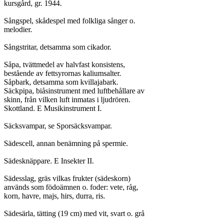
kursgård, gr. 1944.

Sångspel, skådespel med folkliga sånger o.

melodier.

Sångstritar, detsamma som cikador.

Såpa, tvättmedel av halvfast konsistens,

bestående av fettsyrornas kaliumsalter.

Såpbark, detsamma som kvillajabark.

Säckpipa, biåsinstrument med luftbehållare av

skinn, från vilken luft inmatas i ljudrören.

Skottland. E Musikinstrument I.

Säcksvampar, se Sporsäcksvampar.

Sädescell, annan benämning på spermie.

Sädesknäppare. E Insekter II.

Sädesslag, gräs vilkas frukter (sädeskorn)

används som födoämnen o. foder: vete, råg,

korn, havre, majs, hirs, durra, ris.

Sädesärla, tätting (19 cm) med vit, svart o. grå
