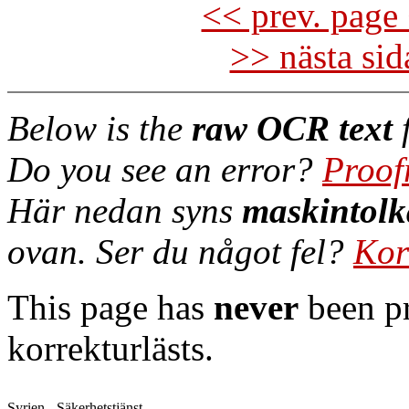
<< prev. page 
>> nästa si
Below is the
raw OCR text
f
Do you see an error?
Proof
Här nedan syns
maskintolk
ovan. Ser du något fel?
Kor
This page has
never
been pr
korrekturlästs.
Syrien - Säkerhetstjänst
