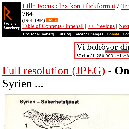
Lilla Focus : lexikon i fickformat
/
Tr
764
(1961-1984)
Table of Contents / Innehåll
|
<< Previous
|
Nex
Project Runeberg
|
Catalog
|
Recent Changes
|
Donate
|
Co
Full resolution (JPEG)
-
On
Syrien ...