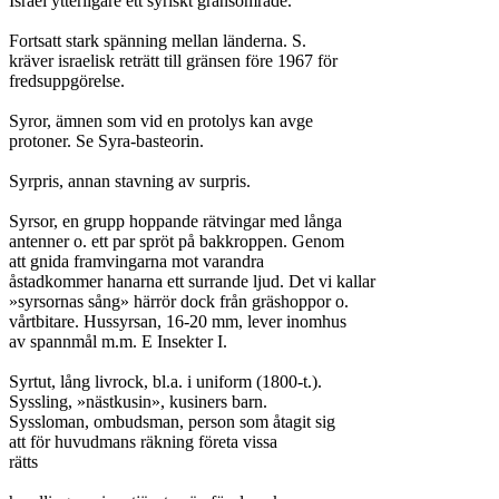
Israel ytterligare ett syriskt gränsområde.

Fortsatt stark spänning mellan länderna. S.

kräver israelisk reträtt till gränsen före 1967 för

fredsuppgörelse.

Syror, ämnen som vid en protolys kan avge

protoner. Se Syra-basteorin.

Syrpris, annan stavning av surpris.

Syrsor, en grupp hoppande rätvingar med långa

antenner o. ett par spröt på bakkroppen. Genom

att gnida framvingarna mot varandra

åstadkommer hanarna ett surrande ljud. Det vi kallar

»syrsornas sång» härrör dock från gräshoppor o.

vårtbitare. Hussyrsan, 16-20 mm, lever inomhus

av spannmål m.m. E Insekter I.

Syrtut, lång livrock, bl.a. i uniform (1800-t.).

Syssling, »nästkusin», kusiners barn.

Syssloman, ombudsman, person som åtagit sig

att för huvudmans räkning företa vissa

rätts
