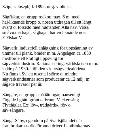
Szigeti, Joseph, f. 1892, ung. violinist.

Sågfiskar, en grupp rockor, max. 6 m, med

haj-liknande kropp o. nosen utdragen till ett långt

svärd o. försedd med hudtänder. Alla hav. Vissa

småvuxna hajar, såghajar, har en liknande nos.

E Fiskar V.

Sågverk, industriell anläggning för uppsägning av

timmer till plank, bräder m.m. Angsågen ca 1850

medförde ett kraftigt uppsving för

sågverksindustrin. Rationalisering, världskrisen m.m.

ledde på 1930-t. till den s.k. »sågverksdöden».

Nu finns i Sv. ett tusental större o. mindre

sågverksindustrier som producerar ca 12 milj, m’

sågade trävaror per år.

Sångare, en grupp små tättingar, oansenligt

färgade i grått, grönt o. brunt. Vacker sång.

Flyttfåglar. Ex: löv-, trädgårds-, rör- o.

säv-sångare.

Sånga-Säby, egendom på Svartsjölandet där

Lantbrukarnas riksförbund driver Lantbrukarnas
