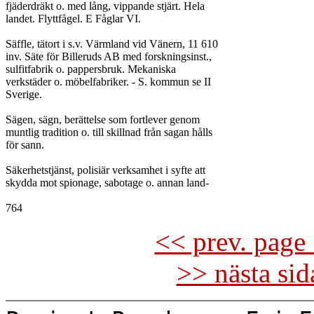
fjäderdräkt o. med lång, vippande stjärt. Hela

landet. Flyttfågel. E Fåglar VI.

Säffle, tätort i s.v. Värmland vid Vänern, 11 610

inv. Säte för Billeruds AB med forskningsinst.,

sulfitfabrik o. pappersbruk. Mekaniska

verkstäder o. möbelfabriker. - S. kommun se II

Sverige.

Sägen, sägn, berättelse som fortlever genom

muntlig tradition o. till skillnad från sagan hålls

för sann.

Säkerhetstjänst, polisiär verksamhet i syfte att

skydda mot spionage, sabotage o. annan land-

<< prev. page 
>> nästa si