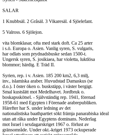
SALAR

1 Knubbsäl. 2 Gråsäl. 3 Vikaresäl. 4 Sjöelefant.

5 Valross. 6 Sjölejon.

vita blomklasar, ofta med stark doft. Ca 25 arter

i s.ö. Europa o. Asien. Vanlig syren, S. vulgaris,

har odlats som prydnadsbuske sedan 1500-t.

Ungersk syren, S. josikiaea, har violetta, luktlösa

blommor; härdig. E Träd II.

Syrien, rep. i v. Asien. 185 200 km2, 6,3 milj,

inv., islamiska araber. Huvudstad Damaskus (se

d.o.). I öster öken o. buskstäpp, i väster bergigt.

Smal kustslätt mot Medelhavet. Jordbruk o.

boskapsskötsel. - Självständig rep. 1941, förenad

1958-61 med Egypten i Förenade arabrepubliken.

Härefter har S. under ledning av det

nationalistiska baathpartiet sökt främja panarabiska ideal

utan att råka under Egyptens dominans. Nederlag

mot Israel i sexdagarskriget 1967 o. förlust av

gränsområde. Under okt.-kriget 1973 ockuperade
