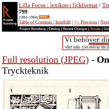
Lilla Focus : lexikon i fickformat
/
Tr
799
(1961-1984)
Table of Contents / Innehåll
|
<< Previous
|
Nex
Project Runeberg
|
Catalog
|
Recent Changes
|
Donate
|
Co
Full resolution (JPEG)
-
On
Tryckteknik