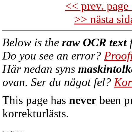
<< prev. page 
>> nästa si
Below is the
raw OCR text
f
Do you see an error?
Proof
Här nedan syns
maskintolk
ovan. Ser du något fel?
Kor
This page has
never
been pr
korrekturlästs.