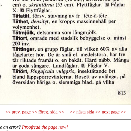
<< prev. page << föreg. sida <<
>> nästa sida >> next page >>
e an error?
Proofread the page now!