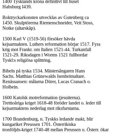
1400 Tysklands krona definitivt till huset

Habsburg I439.

Boktryckarkonsten utvecklas av Gutenberg ca

1450. Skulptörerna Riemenschneider, Veit Stoss,

Notke (altarskåp).

1500 Karl V (1519-56) försöker hävda

kejsarmakten. Luthers reformation börjar 1517. Fyra

krig mot Frankr. om Italien 1521-44. Turkanfall

1521-29. Riksdagen i Worms 1521 fullbordar

Tyskl:s religiösa splittring.

Bibeln på tyska 1534. Mästersångaren Hans

Sachs. Matthias Grünewalds Isenheimaltare.

Renässansen: målarna Dürer, Lucas Cranach o.

Holbein.

1600 Katolsk motreformation (jesuiterna).

Trettioåriga kriget 1618-48 föröder landet o. leder till

kejsarmaktens nederlag mot riksfurstarna.

1700 Brandenburg, n. Tyskks ledande makt, blir

kungariket Preussen 1701. Österrikiska

tronföljds-kriget 1740-48 mellan Preussen o. Österr. ökar
