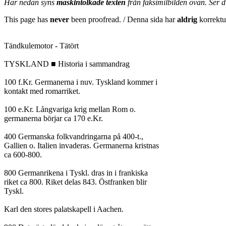
Här nedan syns
maskintolkade texten
från faksimilbilden ovan. Ser 
This page has
never
been proofread. / Denna sida har
aldrig
korrektur
Tändkulemotor - Tätört

TYSKLAND ■ Historia i sammandrag

100 f.Kr. Germanerna i nuv. Tyskland kommer i

kontakt med romarriket.

100 e.Kr. Långvariga krig mellan Rom o.

germanerna börjar ca 170 e.Kr.

400 Germanska folkvandringarna på 400-t.,

Gallien o. Italien invaderas. Germanerna kristnas

ca 600-800.

800 Germanrikena i Tyskl. dras in i frankiska

riket ca 800. Riket delas 843. Östfranken blir

Tyskl.

Karl den stores palatskapell i Aachen.
