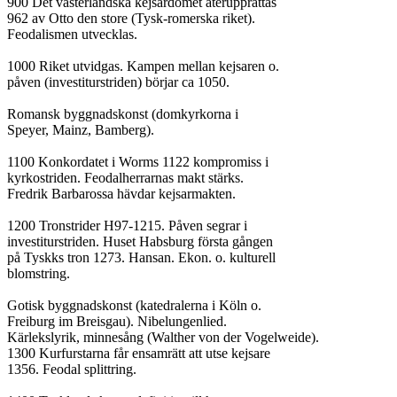
900 Det västerländska kejsardömet återupprättas

962 av Otto den store (Tysk-romerska riket).

Feodalismen utvecklas.

1000 Riket utvidgas. Kampen mellan kejsaren o.

påven (investiturstriden) börjar ca 1050.

Romansk byggnadskonst (domkyrkorna i

Speyer, Mainz, Bamberg).

1100 Konkordatet i Worms 1122 kompromiss i

kyrkostriden. Feodalherrarnas makt stärks.

Fredrik Barbarossa hävdar kejsarmakten.

1200 Tronstrider H97-1215. Påven segrar i

investiturstriden. Huset Habsburg första gången

på Tyskks tron 1273. Hansan. Ekon. o. kulturell

blomstring.

Gotisk byggnadskonst (katedralerna i Köln o.

Freiburg im Breisgau). Nibelungenlied.

Kärlekslyrik, minnesång (Walther von der Vogelweide).

1300 Kurfurstarna får ensamrätt att utse kejsare

1356. Feodal splittring.
