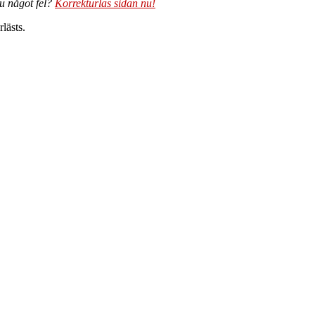
du något fel?
Korrekturläs sidan nu!
lästs.