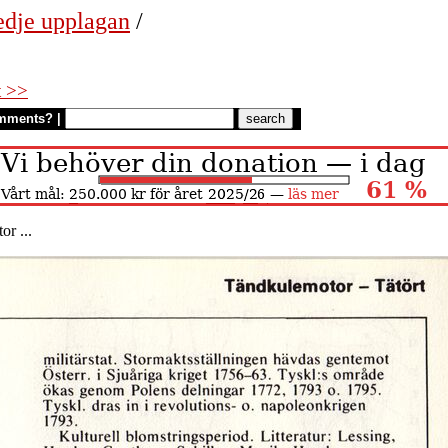
edje upplagan
/
t >>
mments?
|
r ...