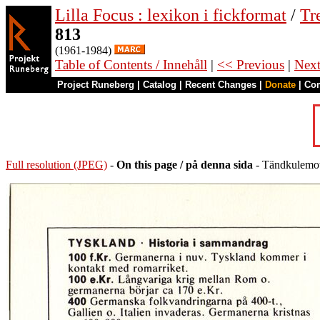
Lilla Focus : lexikon i fickformat
/
Tr
813
(1961-1984)
Table of Contents / Innehåll
|
<< Previous
|
Nex
Project Runeberg
|
Catalog
|
Recent Changes
|
Donate
|
Co
Full resolution (JPEG)
-
On this page / på denna sida
- Tändkulemoto