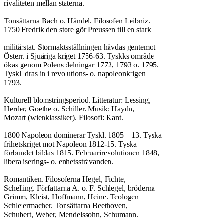
rivaliteten mellan staterna.

Tonsättarna Bach o. Händel. Filosofen Leibniz.

1750 Fredrik den store gör Preussen till en stark

militärstat. Stormaktsställningen hävdas gentemot

Österr. i Sjuåriga kriget 1756-63. Tyskks område

ökas genom Polens delningar 1772, 1793 o. 1795.

Tyskl. dras in i revolutions- o. napoleonkrigen

1793.

Kulturell blomstringsperiod. Litteratur: Lessing,

Herder, Goethe o. Schiller. Musik: Haydn,

Mozart (wienklassiker). Filosofi: Kant.

1800 Napoleon dominerar Tyskl. 1805—13. Tyska

frihetskriget mot Napoleon 1812-15. Tyska

förbundet bildas 1815. Februarirevolutionen 1848,

liberaliserings- o. enhetssträvanden.

Romantiken. Filosoferna Hegel, Fichte,

Schelling. Författarna A. o. F. Schlegel, bröderna

Grimm, Kleist, Hoffmann, Heine. Teologen

Schleiermacher. Tonsättarna Beethoven,

Schubert, Weber, Mendelssohn, Schumann.
