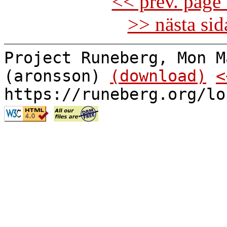
<< prev. page 
>> nästa si
Project Runeberg, Mon M
(aronsson)
(download)
<
https://runeberg.org/lo