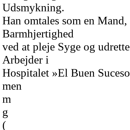
Udsmykning.
Han omtales som en Mand, d
Barmhjertighed
ved at pleje Syge og udrett
Arbejder i
Hospitalet »El Buen Suceso
men
m
g
(