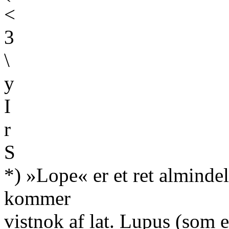
<
3
\
y
I
r
S
*) »Lope« er et ret alminde
kommer
vistnok af lat. Lupus (som e