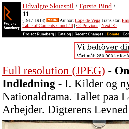
Udvalgte Skuespil
/
Første Bind
/
11
(1917-1918)
Author:
Lope de Vega
Translator:
Emi
Table of Contents / Innehåll
|
<< Previous
|
Next >>
Project Runeberg
|
Catalog
|
Recent Changes
|
Donate
|
Co
Full resolution (JPEG)
-
On
Indledning
- I. Kilder og 
Nationaldrama. Tallet paa 
Arbejder. Digterens Levned