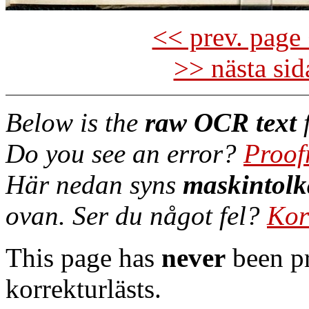
<< prev. page 
>> nästa si
Below is the
raw OCR text
f
Do you see an error?
Proof
Här nedan syns
maskintolk
ovan. Ser du något fel?
Kor
This page has
never
been pr
korrekturlästs.