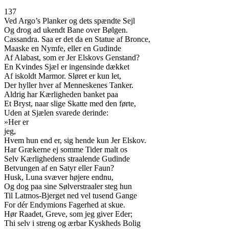
137
Ved Argo’s Planker og dets spændte Sejl
Og drog ad ukendt Bane over Bølgen.
Cassandra. Saa er det da en Statue af Bronce,
Maaske en Nymfe, eller en Gudinde
Af Alabast, som er Jer Elskovs Genstand?
En Kvindes Sjæl er ingensinde dækket
Af iskoldt Marmor. Sløret er kun let,
Der hyller hver af Menneskenes Tanker.
Aldrig har Kærligheden banket paa
Et Bryst, naar slige Skatte med den førte,
Uden at Sjælen svarede derinde:
»Her er
jeg,
Hvem hun end er, sig hende kun Jer Elskov.
Har Grækerne ej somme Tider malt os
Selv Kærlighedens straalende Gudinde
Betvungen af en Satyr eller Faun?
Husk, Luna svæver højere endnu,
Og dog paa sine Sølverstraaler steg hun
Til Latmos-Bjerget ned vel tusend Gange
For dér Endymions Fagerhed at skue.
Hør Raadet, Greve, som jeg giver Eder;
Thi selv i streng og ærbar Kyskheds Bolig