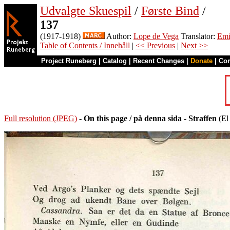
Udvalgte Skuespil
/
Første Bind
/
137
(1917-1918)
Author:
Lope de Vega
Translator:
Emi
Table of Contents / Innehåll
|
<< Previous
|
Next >>
Project Runeberg
|
Catalog
|
Recent Changes
|
Donate
|
Co
Full resolution (JPEG)
-
On this page / på denna sida
-
Straffen
(El