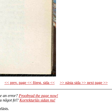
<< prev. page << föreg. sida <<
>> nästa sida >> next page >>
e an error?
Proofread the page now!
du något fel?
Korrekturläs sidan nu!
lästs.