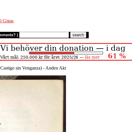
l Gigas
mments?
|
 Castigo sin Venganza) - Anden Akt