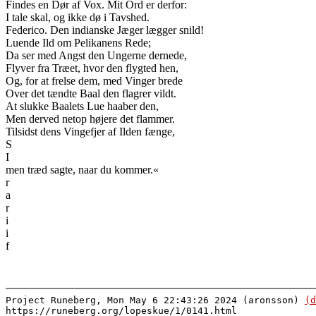
Findes en Dør af Vox. Mit Ord er derfor:
I tale skal, og ikke dø i Tavshed.
Federico. Den indianske Jæger lægger snild!
Luende Ild om Pelikanens Rede;
Da ser med Angst den Ungerne dernede,
Flyver fra Træet, hvor den flygted hen,
Og, for at frelse dem, med Vinger brede
Over det tændte Baal den flagrer vildt.
At slukke Baalets Lue haaber den,
Men derved netop højere det flammer.
Tilsidst dens Vingefjer af Ilden fænge,
S
I
men træd sagte, naar du kommer.«
r
a
r
i
i
f
Project Runeberg, Mon May 6 22:43:26 2024 (aronsson)
(d
https://runeberg.org/lopeskue/1/0141.html