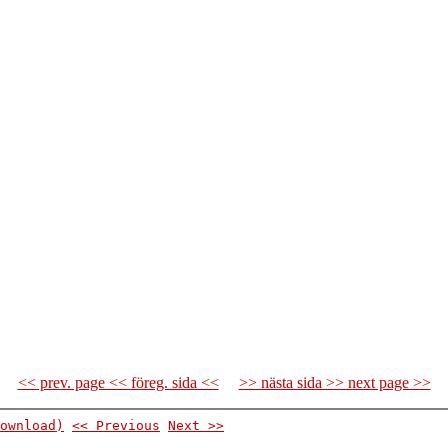
<< prev. page << föreg. sida <<
>> nästa sida >> next page >>
ownload)
<< Previous
Next >>