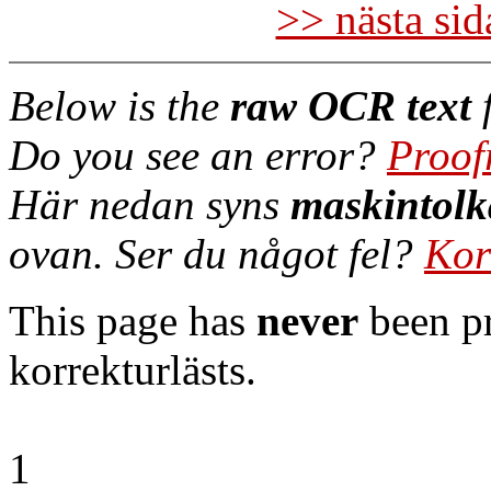
>> nästa si
Below is the
raw OCR text
f
Do you see an error?
Proof
Här nedan syns
maskintolk
ovan. Ser du något fel?
Kor
This page has
never
been pr
korrekturlästs.
1