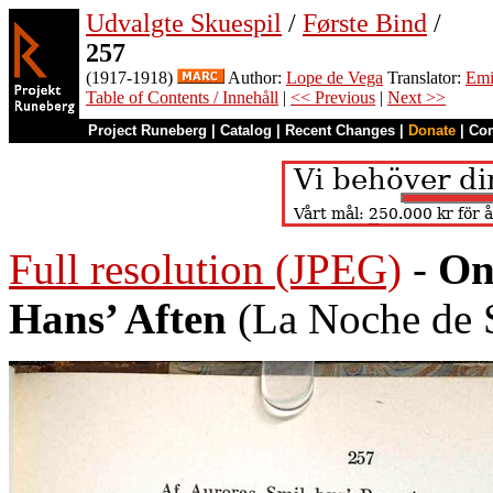
Udvalgte Skuespil
/
Første Bind
/
257
(1917-1918)
Author:
Lope de Vega
Translator:
Emi
Table of Contents / Innehåll
|
<< Previous
|
Next >>
Project Runeberg
|
Catalog
|
Recent Changes
|
Donate
|
Co
Full resolution (JPEG)
-
On
Hans’ Aften
(La Noche de 