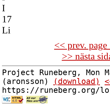
I
17
Li
<< prev. page 
>> nästa si
Project Runeberg, Mon M
(aronsson)
(download)
<
https://runeberg.org/lo