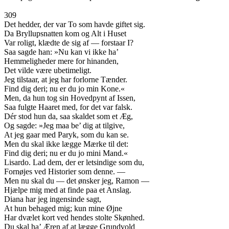
309
Det hedder, der var To som havde giftet sig.
Da Bryllupsnatten kom og Alt i Huset
Var roligt, klædte de sig af — forstaar I?
Saa sagde han: »Nu kan vi ikke ha’
Hemmeligheder mere for hinanden,
Det vilde være ubetimeligt.
Jeg tilstaar, at jeg har forlorne Tænder.
Find dig deri; nu er du jo min Kone.«
Men, da hun tog sin Hovedpynt af Issen,
Saa fulgte Haaret med, for det var falsk.
Dér stod hun da, saa skaldet som et Æg,
Og sagde: »Jeg maa be’ dig at tilgive,
At jeg gaar med Paryk, som du kan se.
Men du skal ikke lægge Mærke til det:
Find dig deri; nu er du jo mini Mand.«
Lisardo. Lad dem, der er letsindige som du,
Fornøjes ved Historier som denne. —
Men nu skal du — det ønsker jeg, Ramon —
Hjælpe mig med at finde paa et Anslag.
Diana har jeg ingensinde sagt,
At hun behaged mig; kun mine Øjne
Har dvælet kort ved hendes stolte Skønhed.
Du skal ha’ Æren af at lægge Grundvold