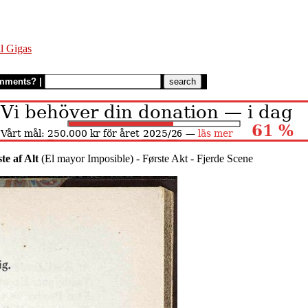
l Gigas
mments?
|
te af Alt
(El mayor Imposible) - Første Akt - Fjerde Scene