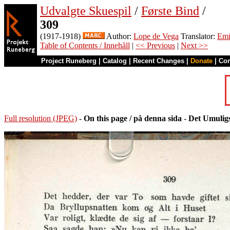
Udvalgte Skuespil
/
Første Bind
/
309
(1917-1918)
Author:
Lope de Vega
Translator:
Emi
Table of Contents / Innehåll
|
<< Previous
|
Next >>
Project Runeberg
|
Catalog
|
Recent Changes
|
Donate
|
Co
Full resolution (JPEG)
-
On this page / på denna sida
-
Det Umuligs