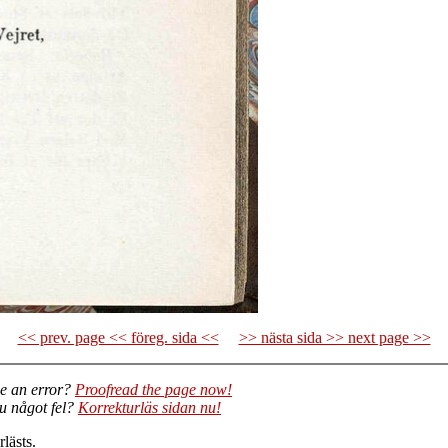
<< prev. page << föreg. sida <<
>> nästa sida >> next page >>
e an error?
Proofread the page now!
du något fel?
Korrekturläs sidan nu!
lästs.