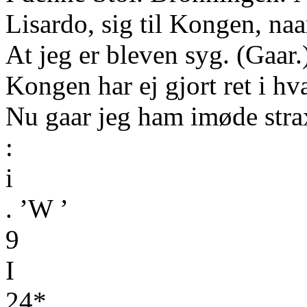
Lisardo, sig til Kongen, na
At jeg er bleven syg. (Gaar.
Kongen har ej gjort ret i hv
Nu gaar jeg ham imøde strax
:
i
. ’W ’
9
I
24*