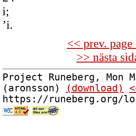
i;
’i.
<< prev. page 
>> nästa si
Project Runeberg, Mon M
(aronsson)
(download)
<
https://runeberg.org/lo