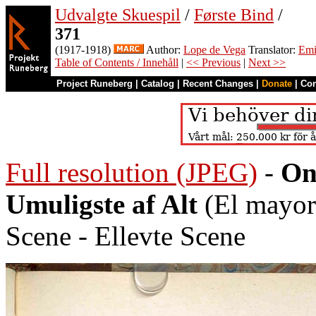
Udvalgte Skuespil
/
Første Bind
/
371
(1917-1918)
Author:
Lope de Vega
Translator:
Emi
Table of Contents / Innehåll
|
<< Previous
|
Next >>
Project Runeberg
|
Catalog
|
Recent Changes
|
Donate
|
Co
Full resolution (JPEG)
-
On
Umuligste af Alt
(El mayor 
Scene - Ellevte Scene