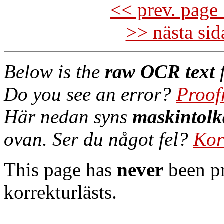
<< prev. page 
>> nästa si
Below is the
raw OCR text
f
Do you see an error?
Proof
Här nedan syns
maskintolk
ovan. Ser du något fel?
Kor
This page has
never
been pr
korrekturlästs.