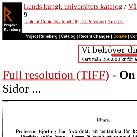
Lunds kungl. universitets katalog
/
Vå
9
Table of Contents / Innehåll
|
<< Previous
|
Next >>
Project Runeberg
|
Catalog
|
Recent Changes
|
Donate
|
Co
Full resolution (TIFF)
-
On 
Sidor ...