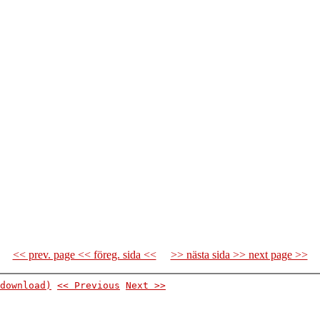
<< prev. page << föreg. sida <<
>> nästa sida >> next page >>
download)
<< Previous
Next >>