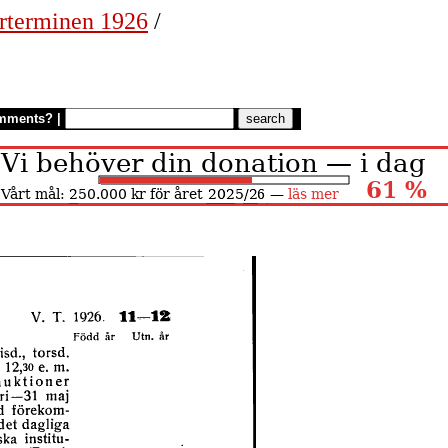
rterminen 1926
/
mments?
|