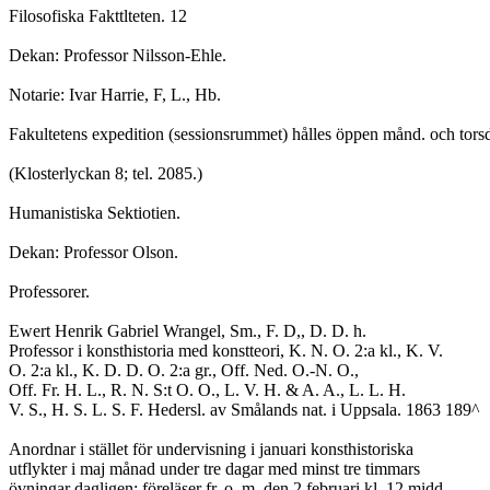
Filosofiska Fakttlteten. 12
Dekan: Professor Nilsson-Ehle.
Notarie: Ivar Harrie, F, L., Hb.
Fakultetens expedition (sessionsrummet) hålles öppen månd. och tors
(Klosterlyckan 8; tel. 2085.)
Humanistiska Sektiotien.
Dekan: Professor Olson.
Professorer.
Ewert Henrik Gabriel Wrangel, Sm., F. D,, D. D. h.
Professor i konsthistoria med konstteori, K. N. O. 2:a kl., K. V.
O. 2:a kl., K. D. D. O. 2:a gr., Off. Ned. O.-N. O.,
Off. Fr. H. L., R. N. S:t O. O., L. V. H. & A. A., L. L. H.
V. S., H. S. L. S. F. Hedersl. av Smålands nat. i Uppsala. 1863 189^
Anordnar i stället för undervisning i januari konsthistoriska
utflykter i maj månad under tre dagar med minst tre timmars
övningar dagligen; föreläser fr. o. m. den 2 februari kl. 12 midd.