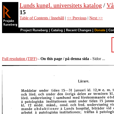
Lunds kungl. universitets katalog
/
Vå
15
Table of Contents / Innehåll
|
<< Previous
|
Next >>
Project Runeberg
|
Catalog
|
Recent Changes
|
Donate
|
Co
Full resolution (TIFF)
-
On this page / på denna sida
- Sidor ...