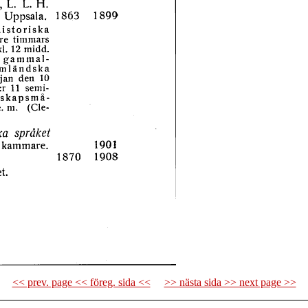
<< prev. page << föreg. sida <<
>> nästa sida >> next page >>