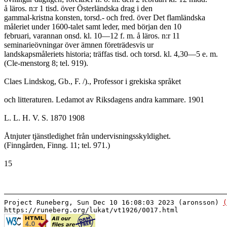
å läros. n:r 1 tisd. över Österländska drag i den
gammal-kristna konsten, torsd.- och fred. över Det flamländska
måleriet under 1600-talet samt leder, med början den 10
februari, varannan onsd. kl. 10—12 f. m. å läros. n:r 11
seminarieövningar över ämnen företrädesvis ur
landskapsmåleriets historia; träffas tisd. och torsd. kl. 4,30—5 e. m.
(Cle-menstorg 8; tel. 919).
Claes Lindskog, Gb., F. /)., Professor i grekiska språket
och litteraturen. Ledamot av Riksdagens andra kammare. 1901
L. L. H. V. S. 1870 1908
Åtnjuter tjänstledighet från undervisningsskyldighet.
(Finngården, Finng. 11; tel. 971.)
15
Project Runeberg, Sun Dec 10 16:08:03 2023 (aronsson)
(
https://runeberg.org/lukat/vt1926/0017.html