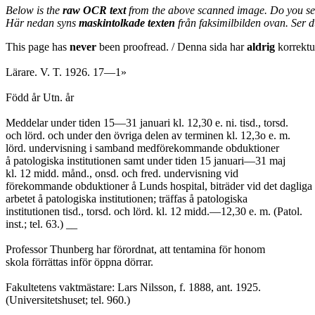
Below is the
raw OCR text
from the above scanned image. Do you se
Här nedan syns
maskintolkade texten
från faksimilbilden ovan. Ser 
This page has
never
been proofread. / Denna sida har
aldrig
korrektur
Lärare. V. T. 1926. 17—1»
Född år Utn. år
Meddelar under tiden 15—31 januari kl. 12,30 e. ni. tisd., torsd.
och lörd. och under den övriga delen av terminen kl. 12,3o e. m.
lörd. undervisning i samband medförekommande obduktioner
å patologiska institutionen samt under tiden 15 januari—31 maj
kl. 12 midd. månd., onsd. och fred. undervisning vid
förekommande obduktioner å Lunds hospital, biträder vid det dagliga
arbetet å patologiska institutionen; träffas å patologiska
institutionen tisd., torsd. och lörd. kl. 12 midd.—12,30 e. m. (Patol.
inst.; tel. 63.) __
Professor Thunberg har förordnat, att tentamina för honom
skola förrättas inför öppna dörrar.
Fakultetens vaktmästare: Lars Nilsson, f. 1888, ant. 1925.
(Universitetshuset; tel. 960.)