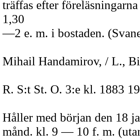
träffas efter föreläsningarna
1,30
—2 e. m. i bostaden. (Svane
Mihail Handamirov, / L., Bit
R. S:t St. O. 3:e kl. 1883 1
Håller med början den 18 ja
månd. kl. 9 — 10 f. m. (uta