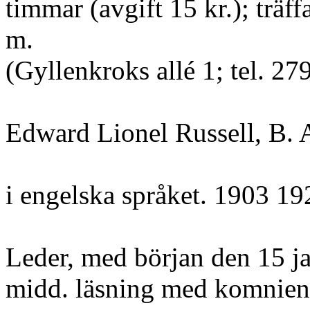
timmar (avgift 15 kr.); träff
m.
(Gyllenkroks allé 1; tel. 27
Edward Lionel Russell, B. A
i engelska språket. 1903 19
Leder, med början den 15 janu
midd. läsning med komnient