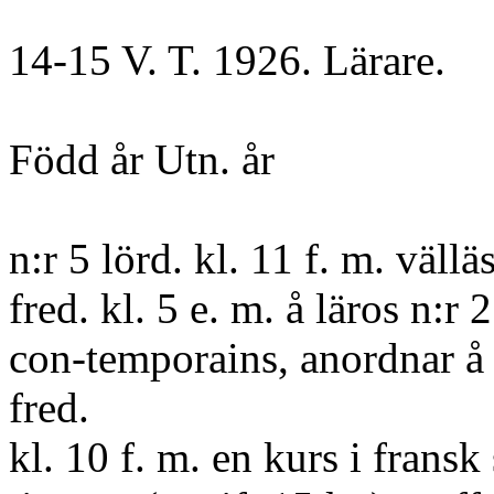
14-15 V. T. 1926. Lärare.
Född år Utn. år
n:r 5 lörd. kl. 11 f. m. väl
fred. kl. 5 e. m. å läros n:r
con-temporains, anordnar å lä
fred.
kl. 10 f. m. en kurs i frans