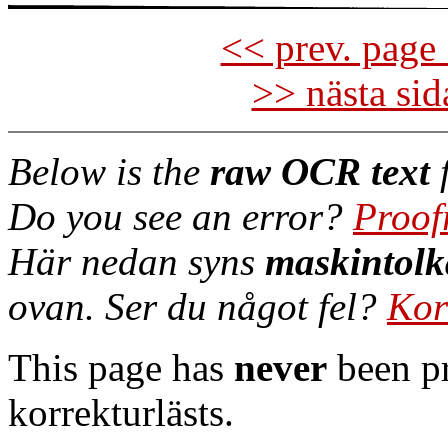
<< prev. page 
>> nästa si
Below is the
raw OCR text
f
Do you see an error?
Proof
Här nedan syns
maskintolk
ovan. Ser du något fel?
Kor
This page has
never
been pr
korrekturlästs.