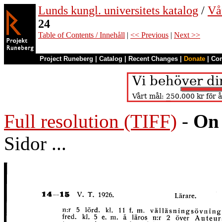
Lunds kungl. universitets katalog
/
Vå
24
Table of Contents / Innehåll
|
<< Previous
|
Next >>
Project Runeberg
|
Catalog
|
Recent Changes
|
Donate
|
Co
Full resolution (TIFF)
-
On 
Sidor ...