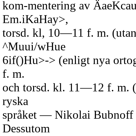
kom-mentering av ÄaeKca
Em.iKaHay>,
torsd. kl, 10—11 f. m. (ut
^Muui/wHue
6if()Hu>-> (enligt nya ort
f. m.
och torsd. kl. 11—12 f. m. (
ryska
språket — Nikolai Bubnoff
Dessutom