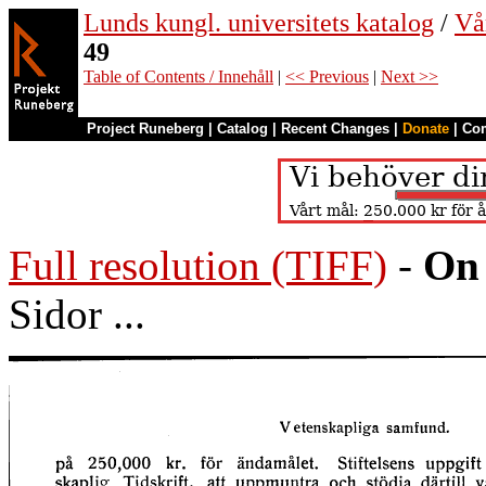
Lunds kungl. universitets katalog
/
Vå
49
Table of Contents / Innehåll
|
<< Previous
|
Next >>
Project Runeberg
|
Catalog
|
Recent Changes
|
Donate
|
Co
Full resolution (TIFF)
-
On 
Sidor ...