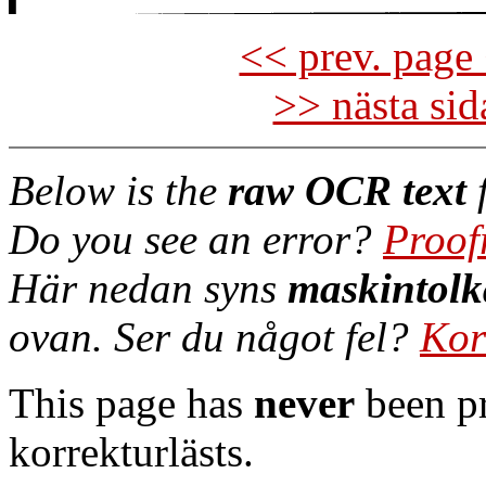
<< prev. page 
>> nästa si
Below is the
raw OCR text
f
Do you see an error?
Proof
Här nedan syns
maskintolk
ovan. Ser du något fel?
Kor
This page has
never
been pr
korrekturlästs.